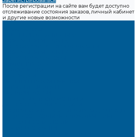
Зарегистрироваться
После регистрации на сайте вам будет доступно
отслеживание состояния заказов, личный кабинет
и другие новые возможности
...
Каталог товаров
ИНЖЕНЕРНАЯ САНТЕХНИКА
БАКИ РАСШИРИТЕЛЬНЫЕ,
ГИДРОАККУМУЛЯТОРЫ,МЕМБРАНЫ.
БАКИ РАСШИРИТЕЛЬНЫЕ
ГИДРОАККУМУЛЯТОРЫ
КОМПЛЕКТУЮЩИЕ
ВОДООЧИСТКА
КАРТРИДЖИ
ФИЛЬТРЫ ГРУБОЙ ОЧИСТКИ
ПИТЬЕВЫЕ СИСТЕМЫ
ФИЛЬТРЫ-КОЛБЫ
ГРУППЫ БЫСТРОГО МОНТАЖА
ЗАПОРНО-РЕГУЛИРУЮЩАЯ И
ПРЕДОХРАНИТЕЛЬНАЯ АРМАТУРА ДЛЯ ВОДЫ
ВОЗДУХООТВОДЧИКИ АВТОМАТИЧЕСКИЕ
ГРУППА БЕЗОПАСНОСТИ
КЛАПАНЫ ОБРАТНЫЕ
КЛАПАНЫ ПРЕДОХРАНИТЕЛЬНЫЕ