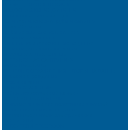
ТРУБЫ ДЛЯ ОТОПЛЕНИЯ И
ВОДОСНАБЖЕНИЯ,ФИТИНГИ
Металлопластиковые трубы
Полипропиленовые трубы и фитинги
Пресс-Фитинги
Трубы из сшитого полиэтилена
Фитинги аксиальные
Фитинги компрессионные латунные
Фитинги резьбовые латунные
ШКАФЫ КОЛЛЕКТОРНЫЕ
ИНТЕРЬЕРНАЯ САНТЕХНИКА
БИДЕ, ПИССУАРЫ
ДУШЕВЫЕ ОГРАЖДЕНИЯ, ШТОРЫ НА ВАННЫ
Душевые ограждения
Шторы на ванну
МОЙКИ КУХОННЫЕ
Мойки искусственный камень
ПОЛОТЕНЦЕСУШИТЕЛИ
Комплектующие для полотенцесушителей
Полотенцесушители водяные
Полотенцесушители электрические
СМЕСИТЕЛИ
СМЕСИТЕЛИ DECOROOM