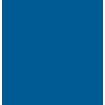
КЛАПАНЫ ТЕРМОСМЕСИТЕЛЬНЫЕ
КРАНЫ ДЛЯ БЫТОВЫХ ПРИБОРОВ
КРАНЫ ШАРОВЫЕ РЕЗЬБОВЫЕ
РАДИАТОРНАЯ АРМАТУРА
- Головки термостатические
-Клапаны (вентили) радиаторные
РЕДУКТОРЫ ДАВЛЕНИЯ
ЗАПОРНО-РЕГУЛИРУЮЩАЯ И
ПРЕДОХРАНИТЕЛЬНАЯ АРМАТУРА ДЛЯ ГАЗА
КРАНЫ ШАРОВЫЕ РЕЗЬБОВЫЕ ДЛЯ ГАЗА
КАНАЛИЗАЦИОННЫЕ СИСТЕМЫ
Трубы и фитинги для внутренней канализации
Трубы и фитинги для наружной канализации
КОЛЛЕКТОРЫ,КОЛЛЕКТОРНЫЕ
ГРУППЫ,ГИДРОСТРЕЛКИ
КОНТРОЛЬНО-ИЗМЕРИТЕЛЬНЫЕ ПРИБОРЫ
Манометры
Счетчики воды (Комплекты присоединительные)
Термоманометры
Термометры
ПОДВОДКИ ГИБКИЕ (ШЛАНГИ) ДЛЯ ВОДЫ, ДЛЯ
ГАЗА
Подводки гибкие для воды
Подводки гибкие под смеситель