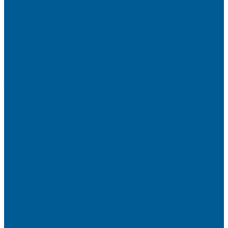
СМЕСИТЕЛИ LEMARK
СМЕСИТЕЛИ РОСИНКА
УМЫВАЛЬНИКИ
Умывальники с пьедесталом
УНИТАЗЫ, ИНСТАЛЛЯЦИИ
Унитазы напольные
Унитазы подвесные
МЕБЕЛЬ ДЛЯ ВАННЫХ КОМНАТ,ЗЕРКАЛА
Зеркала
Мебель БРИЗ
НАСОСНОЕ ОБОРУДОВАНИЕ
АВТОМАТИКА
АВТОМАТИЧЕСКИЕ НАСОСНЫЕ СТАНЦИИ
ВИБРАЦИОННЫЕ НАСОСЫ
ДРЕНАЖНЫЕ НАСОСЫ
КАНАЛИЗАЦИОННЫЕ НАСОСНЫЕ СТАНЦИИ
БЫТОВЫЕ
НАСОСЫ ДЛЯ ПОВЫШЕНИЯ ДАВЛЕНИЯ
ПОВЕРХНОСТНЫЕ НАСОСЫ
СКВАЖИННЫЕ ПОГРУЖНЫЕ НАСОСЫ
ФЕКАЛЬНЫЕ НАСОСЫ
ЦИРКУЛЯЦИОННЫЕ НАСОСЫ
ОТОПИТЕЛЬНОЕ И ВОДОГРЕЙНОЕ
ОБОРУДОВАНИЕ