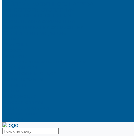
БОЙЛЕРЫ КОСВЕННОГО НАГРЕВА
КОНВЕКТОРЫ ОТОПЛЕНИЯ
РАДИАТОРЫ ОТОПЛЕНИЯ
Алюминиевые секционные
Биметаллические секционные
ТЭНЫ и Комплектующие
Акции
Компания
Новости
Вакансии
Политика конфиденциальности
Сертификаты
Пригласить в тендер
Наши магазины
Контакты
Статьи
Информация
Условия оплаты
Условия доставки
Вопрос - ответ
Бренды