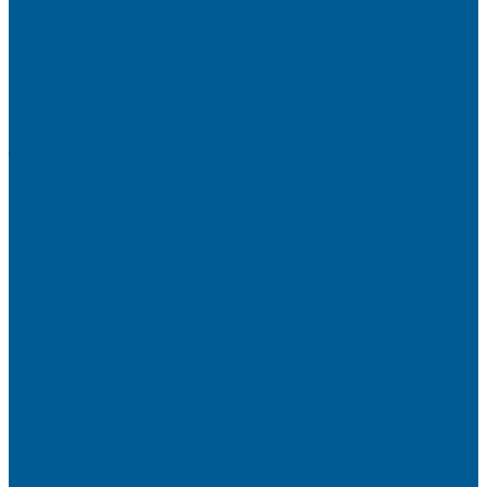
КЛАПАНЫ ТЕРМОСМЕСИТЕЛЬНЫЕ
КРАНЫ ДЛЯ БЫТОВЫХ ПРИБОРОВ
КРАНЫ ШАРОВЫЕ РЕЗЬБОВЫЕ
РАДИАТОРНАЯ АРМАТУРА
- Головки термостатические
-Клапаны (вентили) радиаторные
РЕДУКТОРЫ ДАВЛЕНИЯ
ЗАПОРНО-РЕГУЛИРУЮЩАЯ И
ПРЕДОХРАНИТЕЛЬНАЯ АРМАТУРА ДЛЯ ГАЗА
КРАНЫ ШАРОВЫЕ РЕЗЬБОВЫЕ ДЛЯ ГАЗА
КАНАЛИЗАЦИОННЫЕ СИСТЕМЫ
Трубы и фитинги для внутренней канализации
Трубы и фитинги для наружной канализации
КОЛЛЕКТОРЫ,КОЛЛЕКТОРНЫЕ
ГРУППЫ,ГИДРОСТРЕЛКИ
КОНТРОЛЬНО-ИЗМЕРИТЕЛЬНЫЕ ПРИБОРЫ
Манометры
Счетчики воды (Комплекты присоединительные)
Термоманометры
Термометры
ПОДВОДКИ ГИБКИЕ (ШЛАНГИ) ДЛЯ ВОДЫ, ДЛЯ
ГАЗА
Подводки гибкие для воды
Подводки гибкие под смеситель