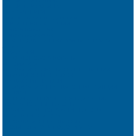
СМЕСИТЕЛИ LEMARK
СМЕСИТЕЛИ РОСИНКА
УМЫВАЛЬНИКИ
Умывальники с пьедесталом
УНИТАЗЫ, ИНСТАЛЛЯЦИИ
Унитазы напольные
Унитазы подвесные
МЕБЕЛЬ ДЛЯ ВАННЫХ КОМНАТ,ЗЕРКАЛА
Зеркала
Мебель БРИЗ
НАСОСНОЕ ОБОРУДОВАНИЕ
АВТОМАТИКА
АВТОМАТИЧЕСКИЕ НАСОСНЫЕ СТАНЦИИ
ВИБРАЦИОННЫЕ НАСОСЫ
ДРЕНАЖНЫЕ НАСОСЫ
КАНАЛИЗАЦИОННЫЕ НАСОСНЫЕ СТАНЦИИ
БЫТОВЫЕ
НАСОСЫ ДЛЯ ПОВЫШЕНИЯ ДАВЛЕНИЯ
ПОВЕРХНОСТНЫЕ НАСОСЫ
СКВАЖИННЫЕ ПОГРУЖНЫЕ НАСОСЫ
ФЕКАЛЬНЫЕ НАСОСЫ
ЦИРКУЛЯЦИОННЫЕ НАСОСЫ
ОТОПИТЕЛЬНОЕ И ВОДОГРЕЙНОЕ
ОБОРУДОВАНИЕ