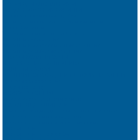
ТРУБЫ ДЛЯ ОТОПЛЕНИЯ И
ВОДОСНАБЖЕНИЯ,ФИТИНГИ
Металлопластиковые трубы
Полипропиленовые трубы и фитинги
Пресс-Фитинги
Трубы из сшитого полиэтилена
Фитинги аксиальные
Фитинги компрессионные латунные
Фитинги резьбовые латунные
ШКАФЫ КОЛЛЕКТОРНЫЕ
ИНТЕРЬЕРНАЯ САНТЕХНИКА
БИДЕ, ПИССУАРЫ
ДУШЕВЫЕ ОГРАЖДЕНИЯ, ШТОРЫ НА ВАННЫ
Душевые ограждения
Шторы на ванну
МОЙКИ КУХОННЫЕ
Мойки искусственный камень
ПОЛОТЕНЦЕСУШИТЕЛИ
Комплектующие для полотенцесушителей
Полотенцесушители водяные
Полотенцесушители электрические
СМЕСИТЕЛИ
СМЕСИТЕЛИ DECOROOM