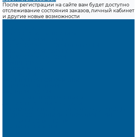
После регистрации на сайте вам будет доступно
отслеживание состояния заказов, личный кабинет
и другие новые возможности
...
Каталог товаров
ИНЖЕНЕРНАЯ САНТЕХНИКА
БАКИ РАСШИРИТЕЛЬНЫЕ,
ГИДРОАККУМУЛЯТОРЫ,МЕМБРАНЫ.
БАКИ РАСШИРИТЕЛЬНЫЕ
ГИДРОАККУМУЛЯТОРЫ
КОМПЛЕКТУЮЩИЕ
ВОДООЧИСТКА
КАРТРИДЖИ
ФИЛЬТРЫ ГРУБОЙ ОЧИСТКИ
ПИТЬЕВЫЕ СИСТЕМЫ
ФИЛЬТРЫ-КОЛБЫ
ГРУППЫ БЫСТРОГО МОНТАЖА
ЗАПОРНО-РЕГУЛИРУЮЩАЯ И
ПРЕДОХРАНИТЕЛЬНАЯ АРМАТУРА ДЛЯ ВОДЫ
ВОЗДУХООТВОДЧИКИ АВТОМАТИЧЕСКИЕ
ГРУППА БЕЗОПАСНОСТИ
КЛАПАНЫ ОБРАТНЫЕ
КЛАПАНЫ ПРЕДОХРАНИТЕЛЬНЫЕ