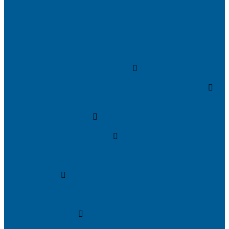
Полипропиленовые трубы и фитинги
Пресс-Фитинги
Трубы из сшитого полиэтилена
Фитинги аксиальные
Фитинги компрессионные латунные
Фитинги резьбовые латунные
ШКАФЫ КОЛЛЕКТОРНЫЕ
ИНТЕРЬЕРНАЯ САНТЕХНИКА
БИДЕ, ПИССУАРЫ
ДУШЕВЫЕ ОГРАЖДЕНИЯ, ШТОРЫ НА ВАННЫ
Душевые ограждения
Шторы на ванну
МОЙКИ КУХОННЫЕ
Мойки искусственный камень
ПОЛОТЕНЦЕСУШИТЕЛИ
Комплектующие для полотенцесушителей
Полотенцесушители водяные
Полотенцесушители электрические
СМЕСИТЕЛИ
СМЕСИТЕЛИ DECOROOM
СМЕСИТЕЛИ LEMARK
СМЕСИТЕЛИ РОСИНКА
УМЫВАЛЬНИКИ
Умывальники с пьедесталом