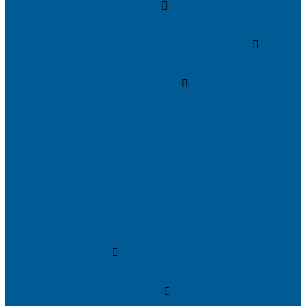
УНИТАЗЫ, ИНСТАЛЛЯЦИИ
Унитазы напольные
Унитазы подвесные
МЕБЕЛЬ ДЛЯ ВАННЫХ КОМНАТ,ЗЕРКАЛА
Зеркала
Мебель БРИЗ
НАСОСНОЕ ОБОРУДОВАНИЕ
АВТОМАТИКА
АВТОМАТИЧЕСКИЕ НАСОСНЫЕ СТАНЦИИ
ВИБРАЦИОННЫЕ НАСОСЫ
ДРЕНАЖНЫЕ НАСОСЫ
КАНАЛИЗАЦИОННЫЕ НАСОСНЫЕ СТАНЦИИ
БЫТОВЫЕ
НАСОСЫ ДЛЯ ПОВЫШЕНИЯ ДАВЛЕНИЯ
ПОВЕРХНОСТНЫЕ НАСОСЫ
СКВАЖИННЫЕ ПОГРУЖНЫЕ НАСОСЫ
ФЕКАЛЬНЫЕ НАСОСЫ
ЦИРКУЛЯЦИОННЫЕ НАСОСЫ
ОТОПИТЕЛЬНОЕ И ВОДОГРЕЙНОЕ
ОБОРУДОВАНИЕ
БОЙЛЕРЫ КОСВЕННОГО НАГРЕВА
КОНВЕКТОРЫ ОТОПЛЕНИЯ
РАДИАТОРЫ ОТОПЛЕНИЯ
Алюминиевые секционные