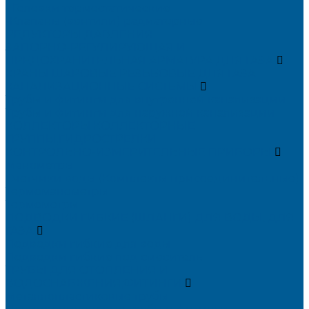
- Головки термостатические
-Клапаны (вентили) радиаторные
РЕДУКТОРЫ ДАВЛЕНИЯ
ЗАПОРНО-РЕГУЛИРУЮЩАЯ И
ПРЕДОХРАНИТЕЛЬНАЯ АРМАТУРА ДЛЯ ГАЗА
КРАНЫ ШАРОВЫЕ РЕЗЬБОВЫЕ ДЛЯ ГАЗА
КАНАЛИЗАЦИОННЫЕ СИСТЕМЫ
Трубы и фитинги для внутренней канализации
Трубы и фитинги для наружной канализации
КОЛЛЕКТОРЫ,КОЛЛЕКТОРНЫЕ
ГРУППЫ,ГИДРОСТРЕЛКИ
КОНТРОЛЬНО-ИЗМЕРИТЕЛЬНЫЕ ПРИБОРЫ
Манометры
Счетчики воды (Комплекты присоединительные)
Термоманометры
Термометры
ПОДВОДКИ ГИБКИЕ (ШЛАНГИ) ДЛЯ ВОДЫ, ДЛЯ
ГАЗА
Подводки гибкие для воды
Подводки гибкие под смеситель
ТРУБЫ ДЛЯ ОТОПЛЕНИЯ И
ВОДОСНАБЖЕНИЯ,ФИТИНГИ
Металлопластиковые трубы