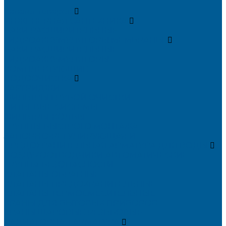
...
Каталог товаров
ИНЖЕНЕРНАЯ САНТЕХНИКА
БАКИ РАСШИРИТЕЛЬНЫЕ,
ГИДРОАККУМУЛЯТОРЫ,МЕМБРАНЫ.
БАКИ РАСШИРИТЕЛЬНЫЕ
ГИДРОАККУМУЛЯТОРЫ
КОМПЛЕКТУЮЩИЕ
ВОДООЧИСТКА
КАРТРИДЖИ
ФИЛЬТРЫ ГРУБОЙ ОЧИСТКИ
ПИТЬЕВЫЕ СИСТЕМЫ
ФИЛЬТРЫ-КОЛБЫ
ГРУППЫ БЫСТРОГО МОНТАЖА
ЗАПОРНО-РЕГУЛИРУЮЩАЯ И
ПРЕДОХРАНИТЕЛЬНАЯ АРМАТУРА ДЛЯ ВОДЫ
ВОЗДУХООТВОДЧИКИ АВТОМАТИЧЕСКИЕ
ГРУППА БЕЗОПАСНОСТИ
КЛАПАНЫ ОБРАТНЫЕ
КЛАПАНЫ ПРЕДОХРАНИТЕЛЬНЫЕ
КЛАПАНЫ ТЕРМОСМЕСИТЕЛЬНЫЕ
КРАНЫ ДЛЯ БЫТОВЫХ ПРИБОРОВ
КРАНЫ ШАРОВЫЕ РЕЗЬБОВЫЕ
РАДИАТОРНАЯ АРМАТУРА