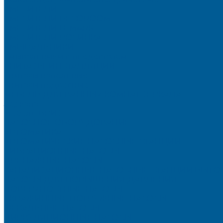
СМЕСИТЕЛИ
СМЕСИТЕЛИ DECOROOM
СМЕСИТЕЛИ LEMARK
СМЕСИТЕЛИ РОСИНКА
УМЫВАЛЬНИКИ
Умывальники с пьедесталом
УНИТАЗЫ, ИНСТАЛЛЯЦИИ
Унитазы напольные
Унитазы подвесные
МЕБЕЛЬ ДЛЯ ВАННЫХ КОМНАТ,ЗЕРКАЛА
Зеркала
Мебель БРИЗ
НАСОСНОЕ ОБОРУДОВАНИЕ
АВТОМАТИКА
АВТОМАТИЧЕСКИЕ НАСОСНЫЕ СТАНЦИИ
ВИБРАЦИОННЫЕ НАСОСЫ
ДРЕНАЖНЫЕ НАСОСЫ
КАНАЛИЗАЦИОННЫЕ НАСОСНЫЕ СТАНЦИИ БЫТО
НАСОСЫ ДЛЯ ПОВЫШЕНИЯ ДАВЛЕНИЯ
ПОВЕРХНОСТНЫЕ НАСОСЫ
СКВАЖИННЫЕ ПОГРУЖНЫЕ НАСОСЫ
ФЕКАЛЬНЫЕ НАСОСЫ
ЦИРКУЛЯЦИОННЫЕ НАСОСЫ