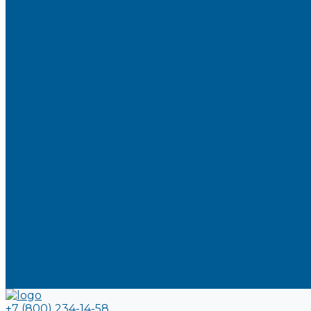
ОТОПИТЕЛЬНОЕ И ВОДОГРЕЙНОЕ ОБОРУДОВАН
БОЙЛЕРЫ КОСВЕННОГО НАГРЕВА
КОНВЕКТОРЫ ОТОПЛЕНИЯ
РАДИАТОРЫ ОТОПЛЕНИЯ
Алюминиевые секционные
Биметаллические секционные
ТЭНЫ и Комплектующие
Акции
Компания
Новости
Вакансии
Политика конфиденциальности
Сертификаты
Пригласить в тендер
Наши магазины
Контакты
Статьи
Информация
Условия оплаты
Условия доставки
Вопрос - ответ
Бренды
+7 (800) 234-14-58