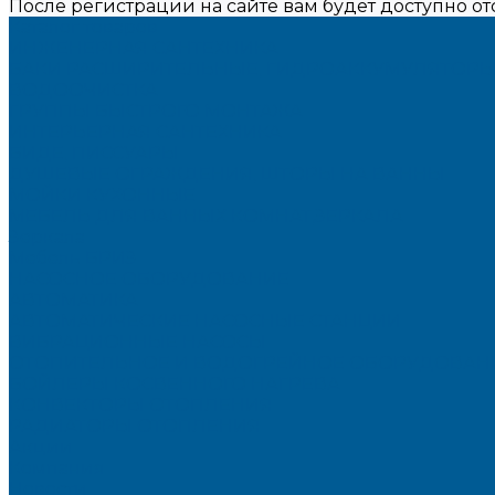
После регистрации на сайте вам будет доступно о
Каталог товаров
ИНЖЕНЕРНАЯ САНТЕХНИКА
БАКИ РАСШИРИТЕЛЬНЫЕ, ГИДРОАККУМУЛЯТОРЫ
ВОДООЧИСТКА
ГРУППЫ БЫСТРОГО МОНТАЖА
ИНТЕРЬЕРНАЯ САНТЕХНИКА
БИДЕ, ПИССУАРЫ
ДУШЕВЫЕ ОГРАЖДЕНИЯ, ШТОРЫ НА ВАННЫ
МОЙКИ КУХОННЫЕ
МЕБЕЛЬ ДЛЯ ВАННЫХ КОМНАТ,ЗЕРКАЛА
Зеркала
Мебель БРИЗ
НАСОСНОЕ ОБОРУДОВАНИЕ
АВТОМАТИКА
АВТОМАТИЧЕСКИЕ НАСОСНЫЕ СТАНЦИИ
ВИБРАЦИОННЫЕ НАСОСЫ
ОТОПИТЕЛЬНОЕ И ВОДОГРЕЙНОЕ ОБОРУДОВАН
БОЙЛЕРЫ КОСВЕННОГО НАГРЕВА
КОНВЕКТОРЫ ОТОПЛЕНИЯ
РАДИАТОРЫ ОТОПЛЕНИЯ
Акции
Компания
Новости