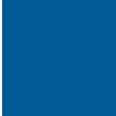
Термометры
ПОДВОДКИ ГИБКИЕ (ШЛАНГИ) ДЛЯ ВОДЫ, ДЛЯ Г
Подводки гибкие для воды
Подводки гибкие под смеситель
ТРУБЫ ДЛЯ ОТОПЛЕНИЯ И ВОДОСНАБЖЕНИЯ,ФИ
Металлопластиковые трубы
Полипропиленовые трубы и фитинги
Пресс-Фитинги
Трубы из сшитого полиэтилена
Фитинги аксиальные
Фитинги компрессионные латунные
Фитинги резьбовые латунные
ШКАФЫ КОЛЛЕКТОРНЫЕ
ИНТЕРЬЕРНАЯ САНТЕХНИКА
БИДЕ, ПИССУАРЫ
ДУШЕВЫЕ ОГРАЖДЕНИЯ, ШТОРЫ НА ВАННЫ
Душевые ограждения
Шторы на ванну
МОЙКИ КУХОННЫЕ
Мойки искусственный камень
ПОЛОТЕНЦЕСУШИТЕЛИ
Комплектующие для полотенцесушителей
Полотенцесушители водяные
Полотенцесушители электрические