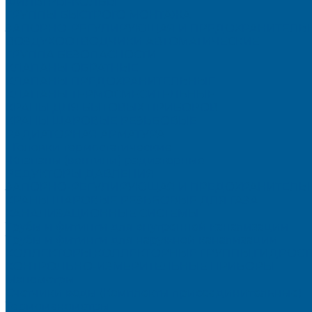
ФИЛЬТРЫ-КОЛБЫ
ГРУППЫ БЫСТРОГО МОНТАЖА
ЗАПОРНО-РЕГУЛИРУЮЩАЯ И ПРЕДОХРАНИТЕЛЬН
ВОЗДУХООТВОДЧИКИ АВТОМАТИЧЕСКИЕ
ГРУППА БЕЗОПАСНОСТИ
КЛАПАНЫ ОБРАТНЫЕ
КЛАПАНЫ ПРЕДОХРАНИТЕЛЬНЫЕ
КЛАПАНЫ ТЕРМОСМЕСИТЕЛЬНЫЕ
КРАНЫ ДЛЯ БЫТОВЫХ ПРИБОРОВ
КРАНЫ ШАРОВЫЕ РЕЗЬБОВЫЕ
РАДИАТОРНАЯ АРМАТУРА
- Головки термостатические
-Клапаны (вентили) радиаторные
РЕДУКТОРЫ ДАВЛЕНИЯ
ЗАПОРНО-РЕГУЛИРУЮЩАЯ И ПРЕДОХРАНИТЕЛЬНА
КРАНЫ ШАРОВЫЕ РЕЗЬБОВЫЕ ДЛЯ ГАЗА
КАНАЛИЗАЦИОННЫЕ СИСТЕМЫ
Трубы и фитинги для внутренней канализации
Трубы и фитинги для наружной канализации
КОЛЛЕКТОРЫ,КОЛЛЕКТОРНЫЕ ГРУППЫ,ГИДРОС
КОНТРОЛЬНО-ИЗМЕРИТЕЛЬНЫЕ ПРИБОРЫ
Манометры
Счетчики воды (Комплекты присоединительные)
Термоманометры