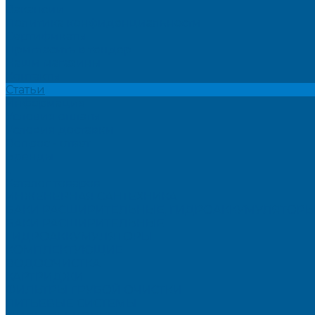
Вакансии
Политика конфиденциальности
Сертификаты
Пригласить в тендер
Наши магазины
Контакты
Статьи
Информация
Условия оплаты
Условия доставки
Вопрос - ответ
Бренды
...
Каталог товаров
ИНЖЕНЕРНАЯ САНТЕХНИКА
БАКИ РАСШИРИТЕЛЬНЫЕ, ГИДРОАККУМУЛЯТОРЫ
БАКИ РАСШИРИТЕЛЬНЫЕ
ГИДРОАККУМУЛЯТОРЫ
КОМПЛЕКТУЮЩИЕ
ВОДООЧИСТКА
КАРТРИДЖИ
ФИЛЬТРЫ ГРУБОЙ ОЧИСТКИ
ПИТЬЕВЫЕ СИСТЕМЫ