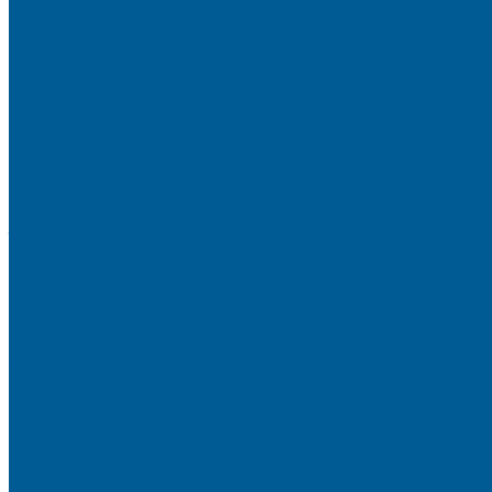
СМЕСИТЕЛИ
СМЕСИТЕЛИ DECOROOM
СМЕСИТЕЛИ LEMARK
СМЕСИТЕЛИ РОСИНКА
УМЫВАЛЬНИКИ
Умывальники с пьедесталом
УНИТАЗЫ, ИНСТАЛЛЯЦИИ
Унитазы напольные
Унитазы подвесные
МЕБЕЛЬ ДЛЯ ВАННЫХ КОМНАТ,ЗЕРКАЛА
Зеркала
Мебель БРИЗ
НАСОСНОЕ ОБОРУДОВАНИЕ
АВТОМАТИКА
АВТОМАТИЧЕСКИЕ НАСОСНЫЕ СТАНЦИИ
ВИБРАЦИОННЫЕ НАСОСЫ
ДРЕНАЖНЫЕ НАСОСЫ
КАНАЛИЗАЦИОННЫЕ НАСОСНЫЕ СТАНЦИИ БЫТО
НАСОСЫ ДЛЯ ПОВЫШЕНИЯ ДАВЛЕНИЯ
ПОВЕРХНОСТНЫЕ НАСОСЫ
СКВАЖИННЫЕ ПОГРУЖНЫЕ НАСОСЫ
ФЕКАЛЬНЫЕ НАСОСЫ
ЦИРКУЛЯЦИОННЫЕ НАСОСЫ