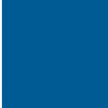
Вакансии
Политика конфиденциальности
Сертификаты
Пригласить в тендер
Наши магазины
Контакты
Статьи
Информация
Условия оплаты
Условия доставки
Вопрос - ответ
Бренды
...
Каталог товаров
ИНЖЕНЕРНАЯ САНТЕХНИКА
БАКИ РАСШИРИТЕЛЬНЫЕ, ГИДРОАККУМУЛЯТОРЫ
БАКИ РАСШИРИТЕЛЬНЫЕ
ГИДРОАККУМУЛЯТОРЫ
КОМПЛЕКТУЮЩИЕ
ВОДООЧИСТКА
КАРТРИДЖИ
ФИЛЬТРЫ ГРУБОЙ ОЧИСТКИ
ПИТЬЕВЫЕ СИСТЕМЫ