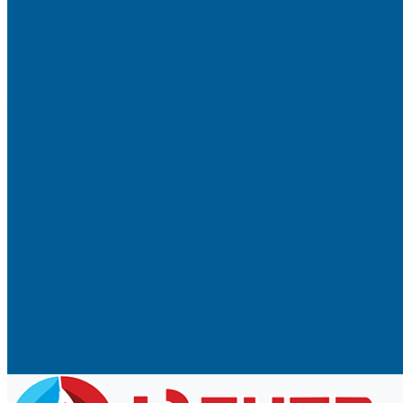
ОТОПИТЕЛЬНОЕ И ВОДОГРЕЙНОЕ ОБОРУДОВАН
БОЙЛЕРЫ КОСВЕННОГО НАГРЕВА
КОНВЕКТОРЫ ОТОПЛЕНИЯ
РАДИАТОРЫ ОТОПЛЕНИЯ
Алюминиевые секционные
Биметаллические секционные
ТЭНЫ и Комплектующие
Акции
Компания
Новости
Вакансии
Политика конфиденциальности
Сертификаты
Пригласить в тендер
Наши магазины
Контакты
Статьи
Информация
Условия оплаты
Условия доставки
Вопрос - ответ
Бренды