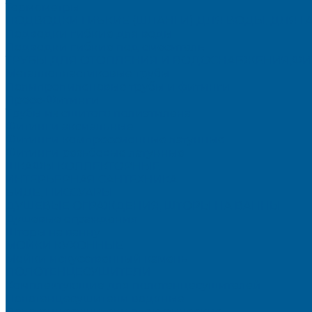
Термометры
ПОДВОДКИ ГИБКИЕ (ШЛАНГИ) ДЛЯ ВОДЫ, ДЛЯ Г
Подводки гибкие для воды
Подводки гибкие под смеситель
ТРУБЫ ДЛЯ ОТОПЛЕНИЯ И ВОДОСНАБЖЕНИЯ,ФИ
Металлопластиковые трубы
Полипропиленовые трубы и фитинги
Пресс-Фитинги
Трубы из сшитого полиэтилена
Фитинги аксиальные
Фитинги компрессионные латунные
Фитинги резьбовые латунные
ШКАФЫ КОЛЛЕКТОРНЫЕ
ИНТЕРЬЕРНАЯ САНТЕХНИКА
БИДЕ, ПИССУАРЫ
ДУШЕВЫЕ ОГРАЖДЕНИЯ, ШТОРЫ НА ВАННЫ
Душевые ограждения
Шторы на ванну
МОЙКИ КУХОННЫЕ
Мойки искусственный камень
ПОЛОТЕНЦЕСУШИТЕЛИ
Комплектующие для полотенцесушителей
Полотенцесушители водяные
Полотенцесушители электрические