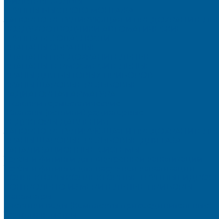
ФИЛЬТРЫ-КОЛБЫ
ГРУППЫ БЫСТРОГО МОНТАЖА
ЗАПОРНО-РЕГУЛИРУЮЩАЯ И ПРЕДОХРАНИТЕЛЬН
ВОЗДУХООТВОДЧИКИ АВТОМАТИЧЕСКИЕ
ГРУППА БЕЗОПАСНОСТИ
КЛАПАНЫ ОБРАТНЫЕ
КЛАПАНЫ ПРЕДОХРАНИТЕЛЬНЫЕ
КЛАПАНЫ ТЕРМОСМЕСИТЕЛЬНЫЕ
КРАНЫ ДЛЯ БЫТОВЫХ ПРИБОРОВ
КРАНЫ ШАРОВЫЕ РЕЗЬБОВЫЕ
РАДИАТОРНАЯ АРМАТУРА
- Головки термостатические
-Клапаны (вентили) радиаторные
РЕДУКТОРЫ ДАВЛЕНИЯ
ЗАПОРНО-РЕГУЛИРУЮЩАЯ И ПРЕДОХРАНИТЕЛЬНА
КРАНЫ ШАРОВЫЕ РЕЗЬБОВЫЕ ДЛЯ ГАЗА
КАНАЛИЗАЦИОННЫЕ СИСТЕМЫ
Трубы и фитинги для внутренней канализации
Трубы и фитинги для наружной канализации
КОЛЛЕКТОРЫ,КОЛЛЕКТОРНЫЕ ГРУППЫ,ГИДРОС
КОНТРОЛЬНО-ИЗМЕРИТЕЛЬНЫЕ ПРИБОРЫ
Манометры
Счетчики воды (Комплекты присоединительные)
Термоманометры