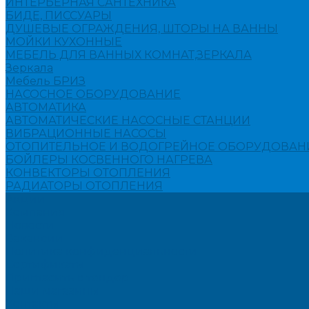
ИНТЕРЬЕРНАЯ САНТЕХНИКА
БИДЕ, ПИССУАРЫ
ДУШЕВЫЕ ОГРАЖДЕНИЯ, ШТОРЫ НА ВАННЫ
МОЙКИ КУХОННЫЕ
МЕБЕЛЬ ДЛЯ ВАННЫХ КОМНАТ,ЗЕРКАЛА
Зеркала
Мебель БРИЗ
НАСОСНОЕ ОБОРУДОВАНИЕ
АВТОМАТИКА
АВТОМАТИЧЕСКИЕ НАСОСНЫЕ СТАНЦИИ
ВИБРАЦИОННЫЕ НАСОСЫ
ОТОПИТЕЛЬНОЕ И ВОДОГРЕЙНОЕ ОБОРУДОВАН
БОЙЛЕРЫ КОСВЕННОГО НАГРЕВА
КОНВЕКТОРЫ ОТОПЛЕНИЯ
РАДИАТОРЫ ОТОПЛЕНИЯ
Акции
Компания
Новости
Вакансии
Политика конфиденциальности
Сертификаты
Пригласить в тендер
Наши магазины
Контакты