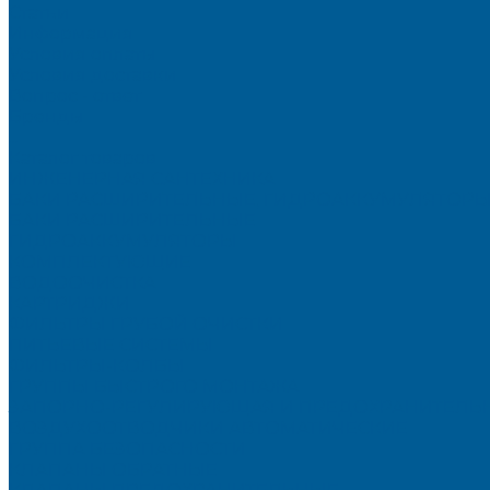
Статьи
Информация
Условия оплаты
Условия доставки
Вопрос - ответ
Бренды
...
Каталог товаров
ИНЖЕНЕРНАЯ САНТЕХНИКА
БАКИ РАСШИРИТЕЛЬНЫЕ, ГИДРОАККУМУЛЯТОРЫ
БАКИ РАСШИРИТЕЛЬНЫЕ
ГИДРОАККУМУЛЯТОРЫ
КОМПЛЕКТУЮЩИЕ
ВОДООЧИСТКА
КАРТРИДЖИ
ФИЛЬТРЫ ГРУБОЙ ОЧИСТКИ
ПИТЬЕВЫЕ СИСТЕМЫ
ФИЛЬТРЫ-КОЛБЫ
ГРУППЫ БЫСТРОГО МОНТАЖА
ЗАПОРНО-РЕГУЛИРУЮЩАЯ И ПРЕДОХРАНИТЕЛЬН
ВОЗДУХООТВОДЧИКИ АВТОМАТИЧЕСКИЕ
ГРУППА БЕЗОПАСНОСТИ
КЛАПАНЫ ОБРАТНЫЕ