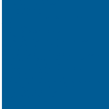
УНИТАЗЫ, ИНСТАЛЛЯЦИИ
Унитазы напольные
Унитазы подвесные
МЕБЕЛЬ ДЛЯ ВАННЫХ КОМНАТ,ЗЕРКАЛА
Зеркала
Мебель БРИЗ
НАСОСНОЕ ОБОРУДОВАНИЕ
АВТОМАТИКА
АВТОМАТИЧЕСКИЕ НАСОСНЫЕ СТАНЦИИ
ВИБРАЦИОННЫЕ НАСОСЫ
ДРЕНАЖНЫЕ НАСОСЫ
КАНАЛИЗАЦИОННЫЕ НАСОСНЫЕ СТАНЦИИ БЫТО
НАСОСЫ ДЛЯ ПОВЫШЕНИЯ ДАВЛЕНИЯ
ПОВЕРХНОСТНЫЕ НАСОСЫ
СКВАЖИННЫЕ ПОГРУЖНЫЕ НАСОСЫ
ФЕКАЛЬНЫЕ НАСОСЫ
ЦИРКУЛЯЦИОННЫЕ НАСОСЫ
ОТОПИТЕЛЬНОЕ И ВОДОГРЕЙНОЕ ОБОРУДОВАН
БОЙЛЕРЫ КОСВЕННОГО НАГРЕВА
КОНВЕКТОРЫ ОТОПЛЕНИЯ
РАДИАТОРЫ ОТОПЛЕНИЯ
Алюминиевые секционные
Биметаллические секционные