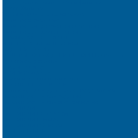
Полипропиленовые трубы и фитинги
Пресс-Фитинги
Трубы из сшитого полиэтилена
Фитинги аксиальные
Фитинги компрессионные латунные
Фитинги резьбовые латунные
ШКАФЫ КОЛЛЕКТОРНЫЕ
ИНТЕРЬЕРНАЯ САНТЕХНИКА
БИДЕ, ПИССУАРЫ
ДУШЕВЫЕ ОГРАЖДЕНИЯ, ШТОРЫ НА ВАННЫ
Душевые ограждения
Шторы на ванну
МОЙКИ КУХОННЫЕ
Мойки искусственный камень
ПОЛОТЕНЦЕСУШИТЕЛИ
Комплектующие для полотенцесушителей
Полотенцесушители водяные
Полотенцесушители электрические
СМЕСИТЕЛИ
СМЕСИТЕЛИ DECOROOM
СМЕСИТЕЛИ LEMARK
СМЕСИТЕЛИ РОСИНКА
УМЫВАЛЬНИКИ
Умывальники с пьедесталом