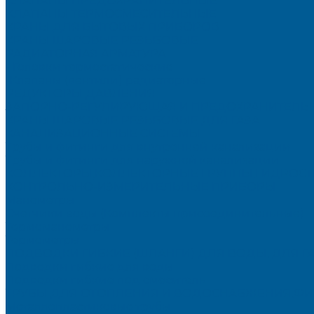
КЛАПАНЫ ПРЕДОХРАНИТЕЛЬНЫЕ
КЛАПАНЫ ТЕРМОСМЕСИТЕЛЬНЫЕ
КРАНЫ ДЛЯ БЫТОВЫХ ПРИБОРОВ
КРАНЫ ШАРОВЫЕ РЕЗЬБОВЫЕ
РАДИАТОРНАЯ АРМАТУРА
- Головки термостатические
-Клапаны (вентили) радиаторные
РЕДУКТОРЫ ДАВЛЕНИЯ
ЗАПОРНО-РЕГУЛИРУЮЩАЯ И ПРЕДОХРАНИТЕЛЬНА
КРАНЫ ШАРОВЫЕ РЕЗЬБОВЫЕ ДЛЯ ГАЗА
КАНАЛИЗАЦИОННЫЕ СИСТЕМЫ
Трубы и фитинги для внутренней канализации
Трубы и фитинги для наружной канализации
КОЛЛЕКТОРЫ,КОЛЛЕКТОРНЫЕ ГРУППЫ,ГИДРОС
КОНТРОЛЬНО-ИЗМЕРИТЕЛЬНЫЕ ПРИБОРЫ
Манометры
Счетчики воды (Комплекты присоединительные)
Термоманометры
Термометры
ПОДВОДКИ ГИБКИЕ (ШЛАНГИ) ДЛЯ ВОДЫ, ДЛЯ Г
Подводки гибкие для воды
Подводки гибкие под смеситель
ТРУБЫ ДЛЯ ОТОПЛЕНИЯ И ВОДОСНАБЖЕНИЯ,ФИ
Металлопластиковые трубы