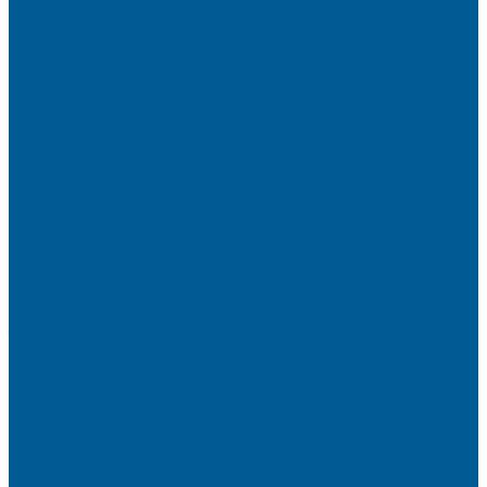
Мойки искусственный камень
ПОЛОТЕНЦЕСУШИТЕЛИ
Комплектующие для полотенцесушителей
Полотенцесушители водяные
Полотенцесушители электрические
СМЕСИТЕЛИ
СМЕСИТЕЛИ DECOROOM
СМЕСИТЕЛИ LEMARK
СМЕСИТЕЛИ РОСИНКА
УМЫВАЛЬНИКИ
Умывальники с пьедесталом
УНИТАЗЫ, ИНСТАЛЛЯЦИИ
Унитазы напольные
Унитазы подвесные
МЕБЕЛЬ ДЛЯ ВАННЫХ КОМНАТ,ЗЕРКАЛА
Зеркала
Мебель БРИЗ
НАСОСНОЕ ОБОРУДОВАНИЕ
АВТОМАТИКА
АВТОМАТИЧЕСКИЕ НАСОСНЫЕ СТАНЦИИ
ВИБРАЦИОННЫЕ НАСОСЫ
ДРЕНАЖНЫЕ НАСОСЫ
КАНАЛИЗАЦИОННЫЕ НАСОСНЫЕ СТАНЦИИ