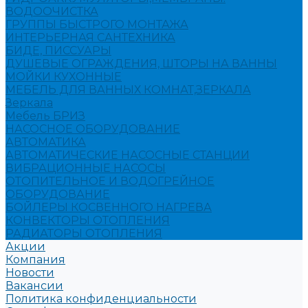
ВОДООЧИСТКА
ГРУППЫ БЫСТРОГО МОНТАЖА
ИНТЕРЬЕРНАЯ САНТЕХНИКА
БИДЕ, ПИССУАРЫ
ДУШЕВЫЕ ОГРАЖДЕНИЯ, ШТОРЫ НА ВАННЫ
МОЙКИ КУХОННЫЕ
МЕБЕЛЬ ДЛЯ ВАННЫХ КОМНАТ,ЗЕРКАЛА
Зеркала
Мебель БРИЗ
НАСОСНОЕ ОБОРУДОВАНИЕ
АВТОМАТИКА
АВТОМАТИЧЕСКИЕ НАСОСНЫЕ СТАНЦИИ
ВИБРАЦИОННЫЕ НАСОСЫ
ОТОПИТЕЛЬНОЕ И ВОДОГРЕЙНОЕ
ОБОРУДОВАНИЕ
БОЙЛЕРЫ КОСВЕННОГО НАГРЕВА
КОНВЕКТОРЫ ОТОПЛЕНИЯ
РАДИАТОРЫ ОТОПЛЕНИЯ
Акции
Компания
Новости
Вакансии
Политика конфиденциальности