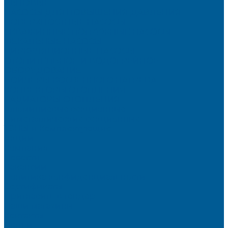
БЫТОВЫЕ
НАСОСЫ ДЛЯ ПОВЫШЕНИЯ ДАВЛЕНИЯ
ПОВЕРХНОСТНЫЕ НАСОСЫ
СКВАЖИННЫЕ ПОГРУЖНЫЕ НАСОСЫ
ФЕКАЛЬНЫЕ НАСОСЫ
ЦИРКУЛЯЦИОННЫЕ НАСОСЫ
ОТОПИТЕЛЬНОЕ И ВОДОГРЕЙНОЕ
ОБОРУДОВАНИЕ
БОЙЛЕРЫ КОСВЕННОГО НАГРЕВА
КОНВЕКТОРЫ ОТОПЛЕНИЯ
РАДИАТОРЫ ОТОПЛЕНИЯ
Алюминиевые секционные
Биметаллические секционные
ТЭНЫ и Комплектующие
Акции
Компания
Новости
Вакансии
Политика конфиденциальности
Сертификаты
Пригласить в тендер
Наши магазины
Контакты
Статьи