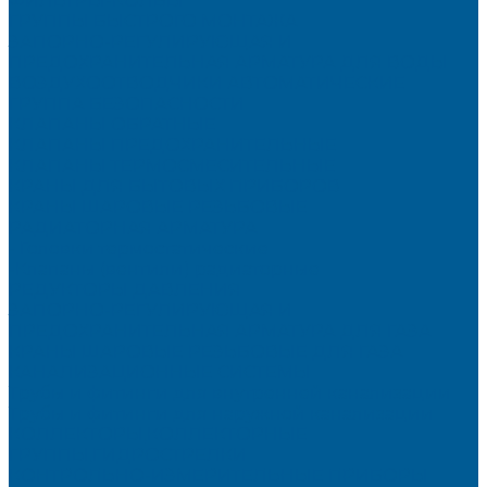
ФИЛЬТРЫ-КОЛБЫ
ГРУППЫ БЫСТРОГО МОНТАЖА
ЗАПОРНО-РЕГУЛИРУЮЩАЯ И
ПРЕДОХРАНИТЕЛЬНАЯ АРМАТУРА ДЛЯ ВОДЫ
ВОЗДУХООТВОДЧИКИ АВТОМАТИЧЕСКИЕ
ГРУППА БЕЗОПАСНОСТИ
КЛАПАНЫ ОБРАТНЫЕ
КЛАПАНЫ ПРЕДОХРАНИТЕЛЬНЫЕ
КЛАПАНЫ ТЕРМОСМЕСИТЕЛЬНЫЕ
КРАНЫ ДЛЯ БЫТОВЫХ ПРИБОРОВ
КРАНЫ ШАРОВЫЕ РЕЗЬБОВЫЕ
РАДИАТОРНАЯ АРМАТУРА
- Головки термостатические
-Клапаны (вентили) радиаторные
РЕДУКТОРЫ ДАВЛЕНИЯ
ЗАПОРНО-РЕГУЛИРУЮЩАЯ И
ПРЕДОХРАНИТЕЛЬНАЯ АРМАТУРА ДЛЯ ГАЗА
КРАНЫ ШАРОВЫЕ РЕЗЬБОВЫЕ ДЛЯ ГАЗА
КАНАЛИЗАЦИОННЫЕ СИСТЕМЫ
Трубы и фитинги для внутренней канализации
Трубы и фитинги для наружной канализации
КОЛЛЕКТОРЫ,КОЛЛЕКТОРНЫЕ
ГРУППЫ,ГИДРОСТРЕЛКИ
КОНТРОЛЬНО-ИЗМЕРИТЕЛЬНЫЕ ПРИБОРЫ