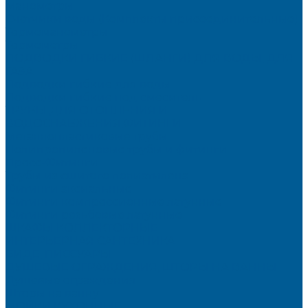
Манометры
Счетчики воды (Комплекты присоединительные)
Термоманометры
Термометры
ПОДВОДКИ ГИБКИЕ (ШЛАНГИ) ДЛЯ ВОДЫ, ДЛЯ
ГАЗА
Подводки гибкие для воды
Подводки гибкие под смеситель
ТРУБЫ ДЛЯ ОТОПЛЕНИЯ И
ВОДОСНАБЖЕНИЯ,ФИТИНГИ
Металлопластиковые трубы
Полипропиленовые трубы и фитинги
Пресс-Фитинги
Трубы из сшитого полиэтилена
Фитинги аксиальные
Фитинги компрессионные латунные
Фитинги резьбовые латунные
ШКАФЫ КОЛЛЕКТОРНЫЕ
ИНТЕРЬЕРНАЯ САНТЕХНИКА
БИДЕ, ПИССУАРЫ
ДУШЕВЫЕ ОГРАЖДЕНИЯ, ШТОРЫ НА ВАННЫ
Душевые ограждения
Шторы на ванну
МОЙКИ КУХОННЫЕ