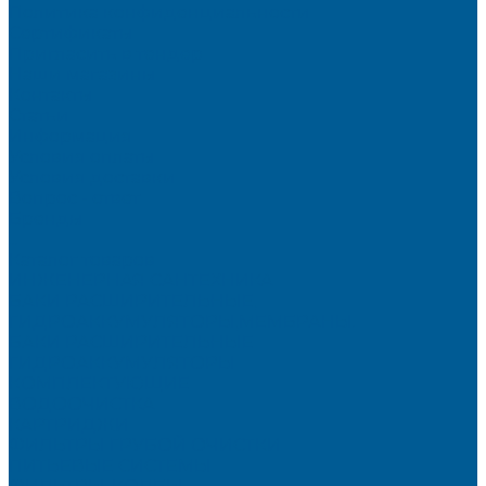
Политика конфиденциальности
Сертификаты
Пригласить в тендер
Наши магазины
Контакты
Статьи
Информация
Условия оплаты
Условия доставки
Вопрос - ответ
Бренды
...
Каталог товаров
ИНЖЕНЕРНАЯ САНТЕХНИКА
БАКИ РАСШИРИТЕЛЬНЫЕ,
ГИДРОАККУМУЛЯТОРЫ,МЕМБРАНЫ.
БАКИ РАСШИРИТЕЛЬНЫЕ
ГИДРОАККУМУЛЯТОРЫ
КОМПЛЕКТУЮЩИЕ
ВОДООЧИСТКА
КАРТРИДЖИ
ФИЛЬТРЫ ГРУБОЙ ОЧИСТКИ
ПИТЬЕВЫЕ СИСТЕМЫ