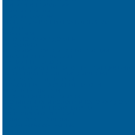
УНИТАЗЫ, ИНСТАЛЛЯЦИИ
Унитазы напольные
Унитазы подвесные
МЕБЕЛЬ ДЛЯ ВАННЫХ КОМНАТ,ЗЕРКАЛА
Зеркала
Мебель БРИЗ
НАСОСНОЕ ОБОРУДОВАНИЕ
АВТОМАТИКА
АВТОМАТИЧЕСКИЕ НАСОСНЫЕ СТАНЦИИ
ВИБРАЦИОННЫЕ НАСОСЫ
ДРЕНАЖНЫЕ НАСОСЫ
КАНАЛИЗАЦИОННЫЕ НАСОСНЫЕ СТАНЦИИ БЫТО
НАСОСЫ ДЛЯ ПОВЫШЕНИЯ ДАВЛЕНИЯ
ПОВЕРХНОСТНЫЕ НАСОСЫ
СКВАЖИННЫЕ ПОГРУЖНЫЕ НАСОСЫ
ФЕКАЛЬНЫЕ НАСОСЫ
ЦИРКУЛЯЦИОННЫЕ НАСОСЫ
ОТОПИТЕЛЬНОЕ И ВОДОГРЕЙНОЕ ОБОРУДОВАН
БОЙЛЕРЫ КОСВЕННОГО НАГРЕВА
КОНВЕКТОРЫ ОТОПЛЕНИЯ
РАДИАТОРЫ ОТОПЛЕНИЯ
Алюминиевые секционные
Биметаллические секционные