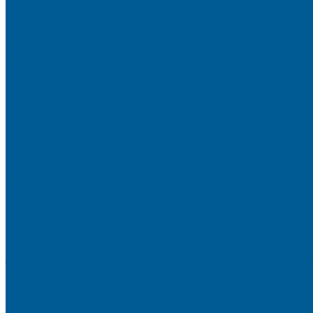
Статьи
Информация
Условия оплаты
Условия доставки
Вопрос - ответ
Бренды
...
Каталог товаров
ИНЖЕНЕРНАЯ САНТЕХНИКА
БАКИ РАСШИРИТЕЛЬНЫЕ, ГИДРОАККУМУЛЯТОРЫ
БАКИ РАСШИРИТЕЛЬНЫЕ
ГИДРОАККУМУЛЯТОРЫ
КОМПЛЕКТУЮЩИЕ
ВОДООЧИСТКА
КАРТРИДЖИ
ФИЛЬТРЫ ГРУБОЙ ОЧИСТКИ
ПИТЬЕВЫЕ СИСТЕМЫ
ФИЛЬТРЫ-КОЛБЫ
ГРУППЫ БЫСТРОГО МОНТАЖА
ЗАПОРНО-РЕГУЛИРУЮЩАЯ И ПРЕДОХРАНИТЕЛЬН
ВОЗДУХООТВОДЧИКИ АВТОМАТИЧЕСКИЕ
ГРУППА БЕЗОПАСНОСТИ
КЛАПАНЫ ОБРАТНЫЕ