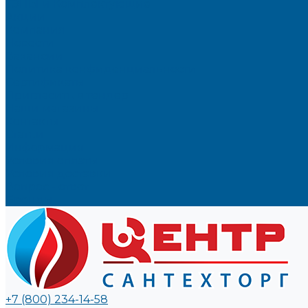
ТЭНЫ и Комплектующие
Акции
Компания
Новости
Вакансии
Политика конфиденциальности
Сертификаты
Пригласить в тендер
Наши магазины
Контакты
Статьи
Информация
Условия оплаты
Условия доставки
Вопрос - ответ
Бренды
+7 (800) 234-14-58