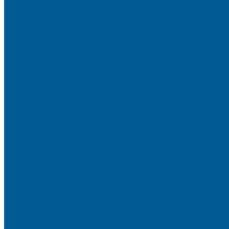
КЛАПАНЫ ПРЕДОХРАНИТЕЛЬНЫЕ
КЛАПАНЫ ТЕРМОСМЕСИТЕЛЬНЫЕ
КРАНЫ ДЛЯ БЫТОВЫХ ПРИБОРОВ
КРАНЫ ШАРОВЫЕ РЕЗЬБОВЫЕ
РАДИАТОРНАЯ АРМАТУРА
- Головки термостатические
-Клапаны (вентили) радиаторные
РЕДУКТОРЫ ДАВЛЕНИЯ
ЗАПОРНО-РЕГУЛИРУЮЩАЯ И ПРЕДОХРАНИТЕЛЬНА
КРАНЫ ШАРОВЫЕ РЕЗЬБОВЫЕ ДЛЯ ГАЗА
КАНАЛИЗАЦИОННЫЕ СИСТЕМЫ
Трубы и фитинги для внутренней канализации
Трубы и фитинги для наружной канализации
КОЛЛЕКТОРЫ,КОЛЛЕКТОРНЫЕ ГРУППЫ,ГИДРОС
КОНТРОЛЬНО-ИЗМЕРИТЕЛЬНЫЕ ПРИБОРЫ
Манометры
Счетчики воды (Комплекты присоединительные)
Термоманометры
Термометры
ПОДВОДКИ ГИБКИЕ (ШЛАНГИ) ДЛЯ ВОДЫ, ДЛЯ Г
Подводки гибкие для воды
Подводки гибкие под смеситель
ТРУБЫ ДЛЯ ОТОПЛЕНИЯ И ВОДОСНАБЖЕНИЯ,ФИ
Металлопластиковые трубы