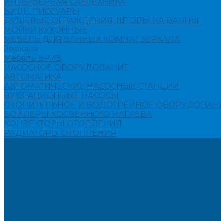
ИНТЕРЬЕРНАЯ САНТЕХНИКА
БИДЕ, ПИССУАРЫ
ДУШЕВЫЕ ОГРАЖДЕНИЯ, ШТОРЫ НА ВАННЫ
МОЙКИ КУХОННЫЕ
МЕБЕЛЬ ДЛЯ ВАННЫХ КОМНАТ,ЗЕРКАЛА
Зеркала
Мебель БРИЗ
НАСОСНОЕ ОБОРУДОВАНИЕ
АВТОМАТИКА
АВТОМАТИЧЕСКИЕ НАСОСНЫЕ СТАНЦИИ
ВИБРАЦИОННЫЕ НАСОСЫ
ОТОПИТЕЛЬНОЕ И ВОДОГРЕЙНОЕ ОБОРУДОВАН
БОЙЛЕРЫ КОСВЕННОГО НАГРЕВА
КОНВЕКТОРЫ ОТОПЛЕНИЯ
РАДИАТОРЫ ОТОПЛЕНИЯ
Акции
Компания
Новости
Вакансии
Политика конфиденциальности
Сертификаты
Пригласить в тендер
Наши магазины
Контакты