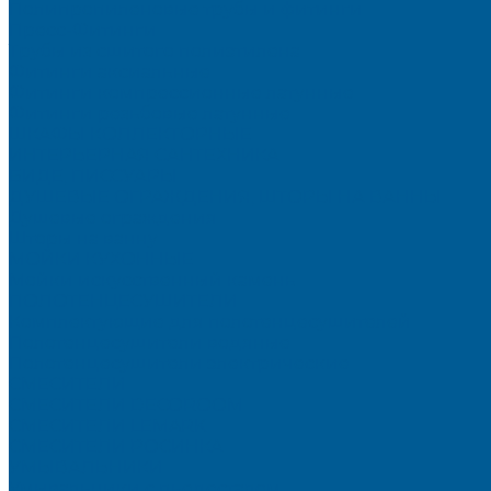
Полипропиленовые трубы и фитинги
Пресс-Фитинги
Трубы из сшитого полиэтилена
Фитинги аксиальные
Фитинги компрессионные латунные
Фитинги резьбовые латунные
ШКАФЫ КОЛЛЕКТОРНЫЕ
ИНТЕРЬЕРНАЯ САНТЕХНИКА
БИДЕ, ПИССУАРЫ
ДУШЕВЫЕ ОГРАЖДЕНИЯ, ШТОРЫ НА ВАННЫ
Душевые ограждения
Шторы на ванну
МОЙКИ КУХОННЫЕ
Мойки искусственный камень
ПОЛОТЕНЦЕСУШИТЕЛИ
Комплектующие для полотенцесушителей
Полотенцесушители водяные
Полотенцесушители электрические
СМЕСИТЕЛИ
СМЕСИТЕЛИ DECOROOM
СМЕСИТЕЛИ LEMARK
СМЕСИТЕЛИ РОСИНКА
УМЫВАЛЬНИКИ
Умывальники с пьедесталом