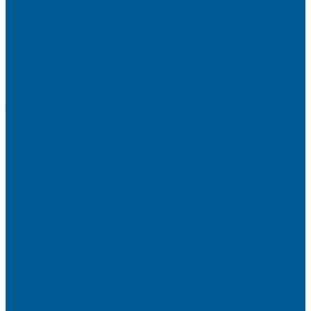
СМЕСИТЕЛИ LEMARK
СМЕСИТЕЛИ РОСИНКА
УМЫВАЛЬНИКИ
Умывальники с пьедесталом
УНИТАЗЫ, ИНСТАЛЛЯЦИИ
Унитазы напольные
Унитазы подвесные
МЕБЕЛЬ ДЛЯ ВАННЫХ КОМНАТ,ЗЕРКАЛА
Зеркала
Мебель БРИЗ
НАСОСНОЕ ОБОРУДОВАНИЕ
АВТОМАТИКА
АВТОМАТИЧЕСКИЕ НАСОСНЫЕ СТАНЦИИ
ВИБРАЦИОННЫЕ НАСОСЫ
ДРЕНАЖНЫЕ НАСОСЫ
КАНАЛИЗАЦИОННЫЕ НАСОСНЫЕ СТАНЦИИ
БЫТОВЫЕ
НАСОСЫ ДЛЯ ПОВЫШЕНИЯ ДАВЛЕНИЯ
ПОВЕРХНОСТНЫЕ НАСОСЫ
СКВАЖИННЫЕ ПОГРУЖНЫЕ НАСОСЫ
ФЕКАЛЬНЫЕ НАСОСЫ
ЦИРКУЛЯЦИОННЫЕ НАСОСЫ
ОТОПИТЕЛЬНОЕ И ВОДОГРЕЙНОЕ
ОБОРУДОВАНИЕ