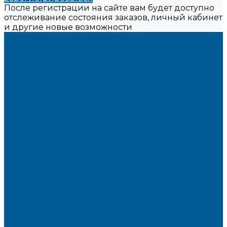
После регистрации на сайте вам будет доступно
отслеживание состояния заказов, личный кабинет
и другие новые возможности
...
Каталог товаров
ИНЖЕНЕРНАЯ САНТЕХНИКА
БАКИ РАСШИРИТЕЛЬНЫЕ,
ГИДРОАККУМУЛЯТОРЫ,МЕМБРАНЫ.
БАКИ РАСШИРИТЕЛЬНЫЕ
ГИДРОАККУМУЛЯТОРЫ
КОМПЛЕКТУЮЩИЕ
ВОДООЧИСТКА
КАРТРИДЖИ
ФИЛЬТРЫ ГРУБОЙ ОЧИСТКИ
ПИТЬЕВЫЕ СИСТЕМЫ
ФИЛЬТРЫ-КОЛБЫ
ГРУППЫ БЫСТРОГО МОНТАЖА
ЗАПОРНО-РЕГУЛИРУЮЩАЯ И
ПРЕДОХРАНИТЕЛЬНАЯ АРМАТУРА ДЛЯ ВОДЫ
ВОЗДУХООТВОДЧИКИ АВТОМАТИЧЕСКИЕ
ГРУППА БЕЗОПАСНОСТИ
КЛАПАНЫ ОБРАТНЫЕ
КЛАПАНЫ ПРЕДОХРАНИТЕЛЬНЫЕ