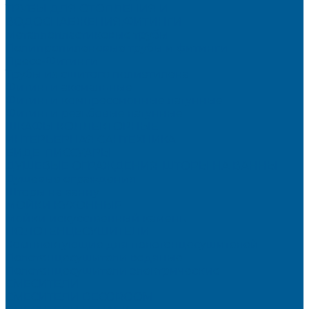
ТРУБЫ ДЛЯ ОТОПЛЕНИЯ И
ВОДОСНАБЖЕНИЯ,ФИТИНГИ
Металлопластиковые трубы
Полипропиленовые трубы и фитинги
Пресс-Фитинги
Трубы из сшитого полиэтилена
Фитинги аксиальные
Фитинги компрессионные латунные
Фитинги резьбовые латунные
ШКАФЫ КОЛЛЕКТОРНЫЕ
ИНТЕРЬЕРНАЯ САНТЕХНИКА
БИДЕ, ПИССУАРЫ
ДУШЕВЫЕ ОГРАЖДЕНИЯ, ШТОРЫ НА ВАННЫ
Душевые ограждения
Шторы на ванну
МОЙКИ КУХОННЫЕ
Мойки искусственный камень
ПОЛОТЕНЦЕСУШИТЕЛИ
Комплектующие для полотенцесушителей
Полотенцесушители водяные
Полотенцесушители электрические
СМЕСИТЕЛИ
СМЕСИТЕЛИ DECOROOM