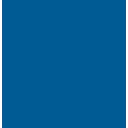
КЛАПАНЫ ТЕРМОСМЕСИТЕЛЬНЫЕ
КРАНЫ ДЛЯ БЫТОВЫХ ПРИБОРОВ
КРАНЫ ШАРОВЫЕ РЕЗЬБОВЫЕ
РАДИАТОРНАЯ АРМАТУРА
- Головки термостатические
-Клапаны (вентили) радиаторные
РЕДУКТОРЫ ДАВЛЕНИЯ
ЗАПОРНО-РЕГУЛИРУЮЩАЯ И
ПРЕДОХРАНИТЕЛЬНАЯ АРМАТУРА ДЛЯ ГАЗА
КРАНЫ ШАРОВЫЕ РЕЗЬБОВЫЕ ДЛЯ ГАЗА
КАНАЛИЗАЦИОННЫЕ СИСТЕМЫ
Трубы и фитинги для внутренней канализации
Трубы и фитинги для наружной канализации
КОЛЛЕКТОРЫ,КОЛЛЕКТОРНЫЕ
ГРУППЫ,ГИДРОСТРЕЛКИ
КОНТРОЛЬНО-ИЗМЕРИТЕЛЬНЫЕ ПРИБОРЫ
Манометры
Счетчики воды (Комплекты присоединительные)
Термоманометры
Термометры
ПОДВОДКИ ГИБКИЕ (ШЛАНГИ) ДЛЯ ВОДЫ, ДЛЯ
ГАЗА
Подводки гибкие для воды
Подводки гибкие под смеситель