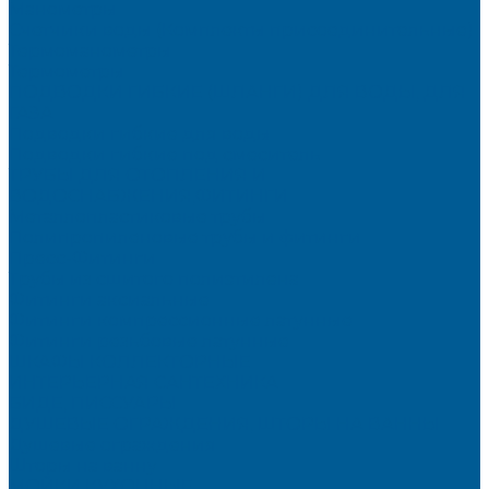
Манометры
Счетчики воды (Комплекты присоединительные)
Термоманометры
Термометры
ПОДВОДКИ ГИБКИЕ (ШЛАНГИ) ДЛЯ ВОДЫ, ДЛЯ
ГАЗА
Подводки гибкие для воды
Подводки гибкие под смеситель
ТРУБЫ ДЛЯ ОТОПЛЕНИЯ И
ВОДОСНАБЖЕНИЯ,ФИТИНГИ
Металлопластиковые трубы
Полипропиленовые трубы и фитинги
Пресс-Фитинги
Трубы из сшитого полиэтилена
Фитинги аксиальные
Фитинги компрессионные латунные
Фитинги резьбовые латунные
ШКАФЫ КОЛЛЕКТОРНЫЕ
ИНТЕРЬЕРНАЯ САНТЕХНИКА
БИДЕ, ПИССУАРЫ
ДУШЕВЫЕ ОГРАЖДЕНИЯ, ШТОРЫ НА ВАННЫ
Душевые ограждения
Шторы на ванну
МОЙКИ КУХОННЫЕ