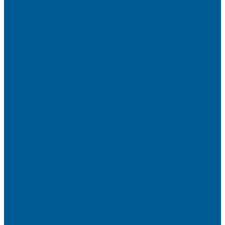
Политика конфиденциальности
Сертификаты
Пригласить в тендер
Наши магазины
Контакты
Статьи
Информация
Условия оплаты
Условия доставки
Вопрос - ответ
Бренды
...
Каталог товаров
ИНЖЕНЕРНАЯ САНТЕХНИКА
БАКИ РАСШИРИТЕЛЬНЫЕ,
ГИДРОАККУМУЛЯТОРЫ,МЕМБРАНЫ.
БАКИ РАСШИРИТЕЛЬНЫЕ
ГИДРОАККУМУЛЯТОРЫ
КОМПЛЕКТУЮЩИЕ
ВОДООЧИСТКА
КАРТРИДЖИ
ФИЛЬТРЫ ГРУБОЙ ОЧИСТКИ
ПИТЬЕВЫЕ СИСТЕМЫ