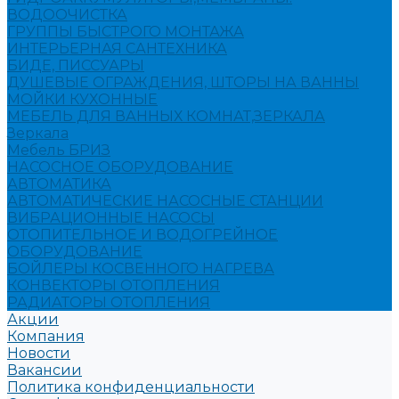
ВОДООЧИСТКА
ГРУППЫ БЫСТРОГО МОНТАЖА
ИНТЕРЬЕРНАЯ САНТЕХНИКА
БИДЕ, ПИССУАРЫ
ДУШЕВЫЕ ОГРАЖДЕНИЯ, ШТОРЫ НА ВАННЫ
МОЙКИ КУХОННЫЕ
МЕБЕЛЬ ДЛЯ ВАННЫХ КОМНАТ,ЗЕРКАЛА
Зеркала
Мебель БРИЗ
НАСОСНОЕ ОБОРУДОВАНИЕ
АВТОМАТИКА
АВТОМАТИЧЕСКИЕ НАСОСНЫЕ СТАНЦИИ
ВИБРАЦИОННЫЕ НАСОСЫ
ОТОПИТЕЛЬНОЕ И ВОДОГРЕЙНОЕ
ОБОРУДОВАНИЕ
БОЙЛЕРЫ КОСВЕННОГО НАГРЕВА
КОНВЕКТОРЫ ОТОПЛЕНИЯ
РАДИАТОРЫ ОТОПЛЕНИЯ
Акции
Компания
Новости
Вакансии
Политика конфиденциальности