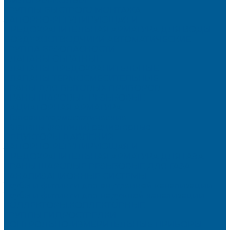
ФИЛЬТРЫ-КОЛБЫ
ГРУППЫ БЫСТРОГО МОНТАЖА
ЗАПОРНО-РЕГУЛИРУЮЩАЯ И
ПРЕДОХРАНИТЕЛЬНАЯ АРМАТУРА ДЛЯ ВОДЫ
ВОЗДУХООТВОДЧИКИ АВТОМАТИЧЕСКИЕ
ГРУППА БЕЗОПАСНОСТИ
КЛАПАНЫ ОБРАТНЫЕ
КЛАПАНЫ ПРЕДОХРАНИТЕЛЬНЫЕ
КЛАПАНЫ ТЕРМОСМЕСИТЕЛЬНЫЕ
КРАНЫ ДЛЯ БЫТОВЫХ ПРИБОРОВ
КРАНЫ ШАРОВЫЕ РЕЗЬБОВЫЕ
РАДИАТОРНАЯ АРМАТУРА
- Головки термостатические
-Клапаны (вентили) радиаторные
РЕДУКТОРЫ ДАВЛЕНИЯ
ЗАПОРНО-РЕГУЛИРУЮЩАЯ И
ПРЕДОХРАНИТЕЛЬНАЯ АРМАТУРА ДЛЯ ГАЗА
КРАНЫ ШАРОВЫЕ РЕЗЬБОВЫЕ ДЛЯ ГАЗА
КАНАЛИЗАЦИОННЫЕ СИСТЕМЫ
Трубы и фитинги для внутренней канализации
Трубы и фитинги для наружной канализации
КОЛЛЕКТОРЫ,КОЛЛЕКТОРНЫЕ
ГРУППЫ,ГИДРОСТРЕЛКИ
КОНТРОЛЬНО-ИЗМЕРИТЕЛЬНЫЕ ПРИБОРЫ