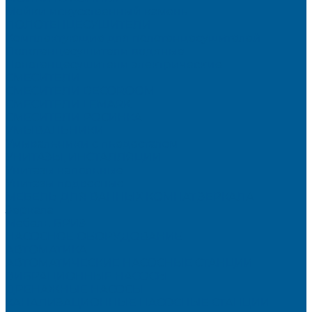
Мойки искусственный камень
ПОЛОТЕНЦЕСУШИТЕЛИ
Комплектующие для полотенцесушителей
Полотенцесушители водяные
Полотенцесушители электрические
СМЕСИТЕЛИ
СМЕСИТЕЛИ DECOROOM
СМЕСИТЕЛИ LEMARK
СМЕСИТЕЛИ РОСИНКА
УМЫВАЛЬНИКИ
Умывальники с пьедесталом
УНИТАЗЫ, ИНСТАЛЛЯЦИИ
Унитазы напольные
Унитазы подвесные
МЕБЕЛЬ ДЛЯ ВАННЫХ КОМНАТ,ЗЕРКАЛА
Зеркала
Мебель БРИЗ
НАСОСНОЕ ОБОРУДОВАНИЕ
АВТОМАТИКА
АВТОМАТИЧЕСКИЕ НАСОСНЫЕ СТАНЦИИ
ВИБРАЦИОННЫЕ НАСОСЫ
ДРЕНАЖНЫЕ НАСОСЫ
КАНАЛИЗАЦИОННЫЕ НАСОСНЫЕ СТАНЦИИ