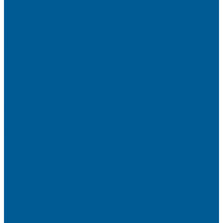
БЫТОВЫЕ
НАСОСЫ ДЛЯ ПОВЫШЕНИЯ ДАВЛЕНИЯ
ПОВЕРХНОСТНЫЕ НАСОСЫ
СКВАЖИННЫЕ ПОГРУЖНЫЕ НАСОСЫ
ФЕКАЛЬНЫЕ НАСОСЫ
ЦИРКУЛЯЦИОННЫЕ НАСОСЫ
ОТОПИТЕЛЬНОЕ И ВОДОГРЕЙНОЕ
ОБОРУДОВАНИЕ
БОЙЛЕРЫ КОСВЕННОГО НАГРЕВА
КОНВЕКТОРЫ ОТОПЛЕНИЯ
РАДИАТОРЫ ОТОПЛЕНИЯ
Алюминиевые секционные
Биметаллические секционные
ТЭНЫ и Комплектующие
Акции
Компания
Новости
Вакансии
Политика конфиденциальности
Сертификаты
Пригласить в тендер
Наши магазины
Контакты
Статьи