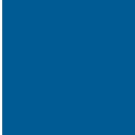
УНИТАЗЫ, ИНСТАЛЛЯЦИИ
Унитазы напольные
Унитазы подвесные
МЕБЕЛЬ ДЛЯ ВАННЫХ КОМНАТ,ЗЕРКАЛА
Зеркала
Мебель БРИЗ
НАСОСНОЕ ОБОРУДОВАНИЕ
АВТОМАТИКА
АВТОМАТИЧЕСКИЕ НАСОСНЫЕ СТАНЦИИ
ВИБРАЦИОННЫЕ НАСОСЫ
ДРЕНАЖНЫЕ НАСОСЫ
КАНАЛИЗАЦИОННЫЕ НАСОСНЫЕ СТАНЦИИ БЫТО
НАСОСЫ ДЛЯ ПОВЫШЕНИЯ ДАВЛЕНИЯ
ПОВЕРХНОСТНЫЕ НАСОСЫ
СКВАЖИННЫЕ ПОГРУЖНЫЕ НАСОСЫ
ФЕКАЛЬНЫЕ НАСОСЫ
ЦИРКУЛЯЦИОННЫЕ НАСОСЫ
ОТОПИТЕЛЬНОЕ И ВОДОГРЕЙНОЕ ОБОРУДОВАН
БОЙЛЕРЫ КОСВЕННОГО НАГРЕВА
КОНВЕКТОРЫ ОТОПЛЕНИЯ
РАДИАТОРЫ ОТОПЛЕНИЯ
Алюминиевые секционные
Биметаллические секционные