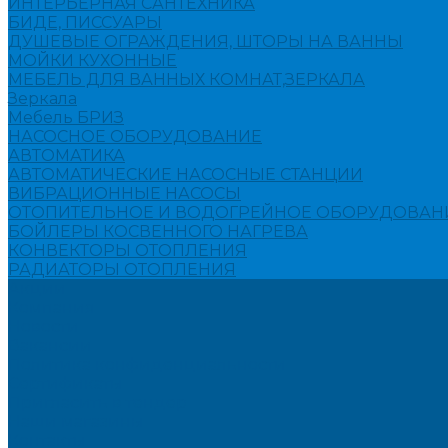
ИНТЕРЬЕРНАЯ САНТЕХНИКА
БИДЕ, ПИССУАРЫ
ДУШЕВЫЕ ОГРАЖДЕНИЯ, ШТОРЫ НА ВАННЫ
МОЙКИ КУХОННЫЕ
МЕБЕЛЬ ДЛЯ ВАННЫХ КОМНАТ,ЗЕРКАЛА
Зеркала
Мебель БРИЗ
НАСОСНОЕ ОБОРУДОВАНИЕ
АВТОМАТИКА
АВТОМАТИЧЕСКИЕ НАСОСНЫЕ СТАНЦИИ
ВИБРАЦИОННЫЕ НАСОСЫ
ОТОПИТЕЛЬНОЕ И ВОДОГРЕЙНОЕ ОБОРУДОВАН
БОЙЛЕРЫ КОСВЕННОГО НАГРЕВА
КОНВЕКТОРЫ ОТОПЛЕНИЯ
РАДИАТОРЫ ОТОПЛЕНИЯ
Акции
Компания
Новости
Вакансии
Политика конфиденциальности
Сертификаты
Пригласить в тендер
Наши магазины
Контакты