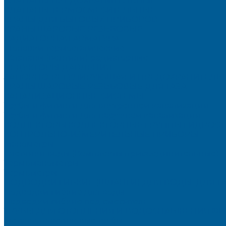
КЛАПАНЫ ПРЕДОХРАНИТЕЛЬНЫЕ
КЛАПАНЫ ТЕРМОСМЕСИТЕЛЬНЫЕ
КРАНЫ ДЛЯ БЫТОВЫХ ПРИБОРОВ
КРАНЫ ШАРОВЫЕ РЕЗЬБОВЫЕ
РАДИАТОРНАЯ АРМАТУРА
- Головки термостатические
-Клапаны (вентили) радиаторные
РЕДУКТОРЫ ДАВЛЕНИЯ
ЗАПОРНО-РЕГУЛИРУЮЩАЯ И ПРЕДОХРАНИТЕЛЬНА
КРАНЫ ШАРОВЫЕ РЕЗЬБОВЫЕ ДЛЯ ГАЗА
КАНАЛИЗАЦИОННЫЕ СИСТЕМЫ
Трубы и фитинги для внутренней канализации
Трубы и фитинги для наружной канализации
КОЛЛЕКТОРЫ,КОЛЛЕКТОРНЫЕ ГРУППЫ,ГИДРОС
КОНТРОЛЬНО-ИЗМЕРИТЕЛЬНЫЕ ПРИБОРЫ
Манометры
Счетчики воды (Комплекты присоединительные)
Термоманометры
Термометры
ПОДВОДКИ ГИБКИЕ (ШЛАНГИ) ДЛЯ ВОДЫ, ДЛЯ Г
Подводки гибкие для воды
Подводки гибкие под смеситель
ТРУБЫ ДЛЯ ОТОПЛЕНИЯ И ВОДОСНАБЖЕНИЯ,ФИ
Металлопластиковые трубы