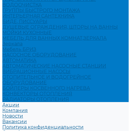
ВОДООЧИСТКА
ГРУППЫ БЫСТРОГО МОНТАЖА
ИНТЕРЬЕРНАЯ САНТЕХНИКА
БИДЕ, ПИССУАРЫ
ДУШЕВЫЕ ОГРАЖДЕНИЯ, ШТОРЫ НА ВАННЫ
МОЙКИ КУХОННЫЕ
МЕБЕЛЬ ДЛЯ ВАННЫХ КОМНАТ,ЗЕРКАЛА
Зеркала
Мебель БРИЗ
НАСОСНОЕ ОБОРУДОВАНИЕ
АВТОМАТИКА
АВТОМАТИЧЕСКИЕ НАСОСНЫЕ СТАНЦИИ
ВИБРАЦИОННЫЕ НАСОСЫ
ОТОПИТЕЛЬНОЕ И ВОДОГРЕЙНОЕ
ОБОРУДОВАНИЕ
БОЙЛЕРЫ КОСВЕННОГО НАГРЕВА
КОНВЕКТОРЫ ОТОПЛЕНИЯ
РАДИАТОРЫ ОТОПЛЕНИЯ
Акции
Компания
Новости
Вакансии
Политика конфиденциальности