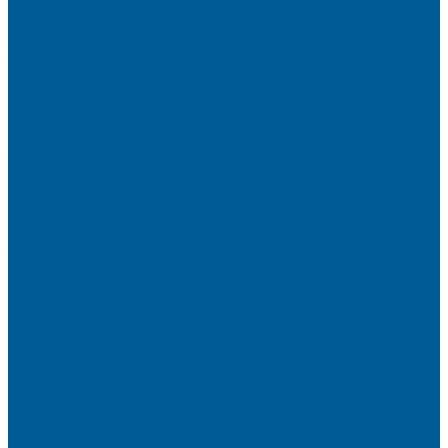
Манометры
Счетчики воды (Комплекты присоединительные)
Термоманометры
Термометры
ПОДВОДКИ ГИБКИЕ (ШЛАНГИ) ДЛЯ ВОДЫ, ДЛЯ
ГАЗА
Подводки гибкие для воды
Подводки гибкие под смеситель
ТРУБЫ ДЛЯ ОТОПЛЕНИЯ И
ВОДОСНАБЖЕНИЯ,ФИТИНГИ
Металлопластиковые трубы
Полипропиленовые трубы и фитинги
Пресс-Фитинги
Трубы из сшитого полиэтилена
Фитинги аксиальные
Фитинги компрессионные латунные
Фитинги резьбовые латунные
ШКАФЫ КОЛЛЕКТОРНЫЕ
ИНТЕРЬЕРНАЯ САНТЕХНИКА
БИДЕ, ПИССУАРЫ
ДУШЕВЫЕ ОГРАЖДЕНИЯ, ШТОРЫ НА ВАННЫ
Душевые ограждения
Шторы на ванну
МОЙКИ КУХОННЫЕ