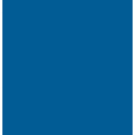
ФИЛЬТРЫ-КОЛБЫ
ГРУППЫ БЫСТРОГО МОНТАЖА
ЗАПОРНО-РЕГУЛИРУЮЩАЯ И
ПРЕДОХРАНИТЕЛЬНАЯ АРМАТУРА ДЛЯ ВОДЫ
ВОЗДУХООТВОДЧИКИ АВТОМАТИЧЕСКИЕ
ГРУППА БЕЗОПАСНОСТИ
КЛАПАНЫ ОБРАТНЫЕ
КЛАПАНЫ ПРЕДОХРАНИТЕЛЬНЫЕ
КЛАПАНЫ ТЕРМОСМЕСИТЕЛЬНЫЕ
КРАНЫ ДЛЯ БЫТОВЫХ ПРИБОРОВ
КРАНЫ ШАРОВЫЕ РЕЗЬБОВЫЕ
РАДИАТОРНАЯ АРМАТУРА
- Головки термостатические
-Клапаны (вентили) радиаторные
РЕДУКТОРЫ ДАВЛЕНИЯ
ЗАПОРНО-РЕГУЛИРУЮЩАЯ И
ПРЕДОХРАНИТЕЛЬНАЯ АРМАТУРА ДЛЯ ГАЗА
КРАНЫ ШАРОВЫЕ РЕЗЬБОВЫЕ ДЛЯ ГАЗА
КАНАЛИЗАЦИОННЫЕ СИСТЕМЫ
Трубы и фитинги для внутренней канализации
Трубы и фитинги для наружной канализации
КОЛЛЕКТОРЫ,КОЛЛЕКТОРНЫЕ
ГРУППЫ,ГИДРОСТРЕЛКИ
КОНТРОЛЬНО-ИЗМЕРИТЕЛЬНЫЕ ПРИБОРЫ