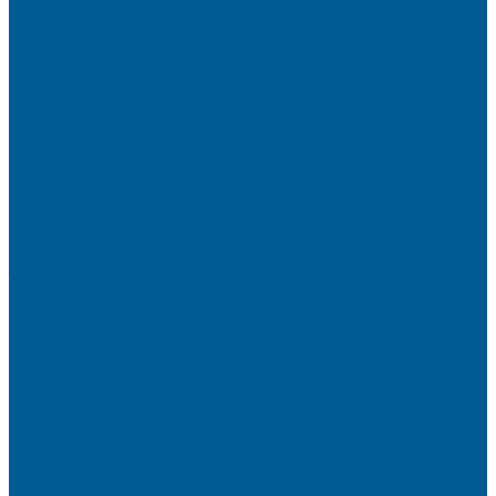
БЫТОВЫЕ
НАСОСЫ ДЛЯ ПОВЫШЕНИЯ ДАВЛЕНИЯ
ПОВЕРХНОСТНЫЕ НАСОСЫ
СКВАЖИННЫЕ ПОГРУЖНЫЕ НАСОСЫ
ФЕКАЛЬНЫЕ НАСОСЫ
ЦИРКУЛЯЦИОННЫЕ НАСОСЫ
ОТОПИТЕЛЬНОЕ И ВОДОГРЕЙНОЕ
ОБОРУДОВАНИЕ
БОЙЛЕРЫ КОСВЕННОГО НАГРЕВА
КОНВЕКТОРЫ ОТОПЛЕНИЯ
РАДИАТОРЫ ОТОПЛЕНИЯ
Алюминиевые секционные
Биметаллические секционные
ТЭНЫ и Комплектующие
Акции
Компания
Новости
Вакансии
Политика конфиденциальности
Сертификаты
Пригласить в тендер
Наши магазины
Контакты
Статьи