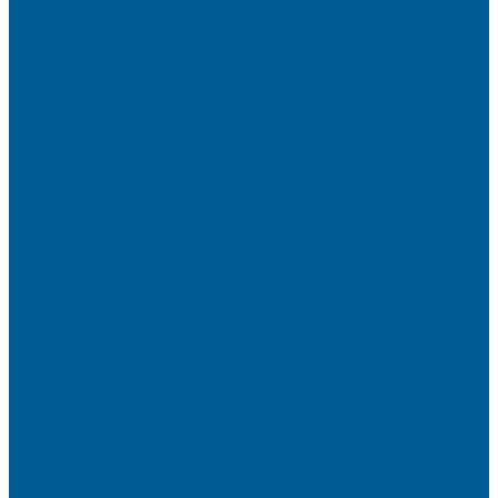
Политика конфиденциальности
Сертификаты
Пригласить в тендер
Наши магазины
Контакты
Статьи
Информация
Условия оплаты
Условия доставки
Вопрос - ответ
Бренды
...
Каталог товаров
ИНЖЕНЕРНАЯ САНТЕХНИКА
БАКИ РАСШИРИТЕЛЬНЫЕ,
ГИДРОАККУМУЛЯТОРЫ,МЕМБРАНЫ.
БАКИ РАСШИРИТЕЛЬНЫЕ
ГИДРОАККУМУЛЯТОРЫ
КОМПЛЕКТУЮЩИЕ
ВОДООЧИСТКА
КАРТРИДЖИ
ФИЛЬТРЫ ГРУБОЙ ОЧИСТКИ
ПИТЬЕВЫЕ СИСТЕМЫ