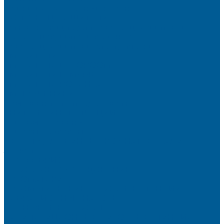
Мойки искусственный камень
ПОЛОТЕНЦЕСУШИТЕЛИ
Комплектующие для полотенцесушителей
Полотенцесушители водяные
Полотенцесушители электрические
СМЕСИТЕЛИ
СМЕСИТЕЛИ DECOROOM
СМЕСИТЕЛИ LEMARK
СМЕСИТЕЛИ РОСИНКА
УМЫВАЛЬНИКИ
Умывальники с пьедесталом
УНИТАЗЫ, ИНСТАЛЛЯЦИИ
Унитазы напольные
Унитазы подвесные
МЕБЕЛЬ ДЛЯ ВАННЫХ КОМНАТ,ЗЕРКАЛА
Зеркала
Мебель БРИЗ
НАСОСНОЕ ОБОРУДОВАНИЕ
АВТОМАТИКА
АВТОМАТИЧЕСКИЕ НАСОСНЫЕ СТАНЦИИ
ВИБРАЦИОННЫЕ НАСОСЫ
ДРЕНАЖНЫЕ НАСОСЫ
КАНАЛИЗАЦИОННЫЕ НАСОСНЫЕ СТАНЦИИ