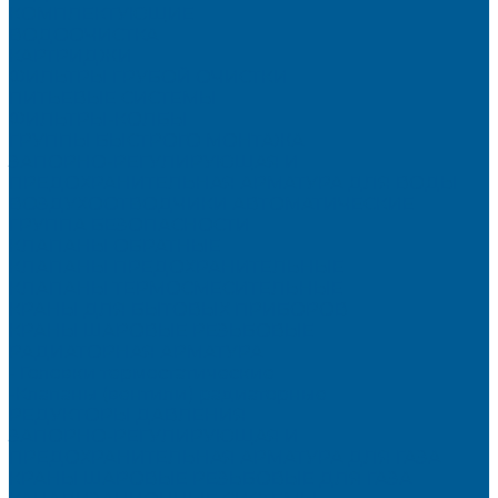
КОМПЛЕКТУЮЩИЕ
ВОДООЧИСТКА
КАРТРИДЖИ
ФИЛЬТРЫ ГРУБОЙ ОЧИСТКИ
ПИТЬЕВЫЕ СИСТЕМЫ
ФИЛЬТРЫ-КОЛБЫ
ГРУППЫ БЫСТРОГО МОНТАЖА
ЗАПОРНО-РЕГУЛИРУЮЩАЯ И
ПРЕДОХРАНИТЕЛЬНАЯ АРМАТУРА ДЛЯ ВОДЫ
ВОЗДУХООТВОДЧИКИ АВТОМАТИЧЕСКИЕ
ГРУППА БЕЗОПАСНОСТИ
КЛАПАНЫ ОБРАТНЫЕ
КЛАПАНЫ ПРЕДОХРАНИТЕЛЬНЫЕ
КЛАПАНЫ ТЕРМОСМЕСИТЕЛЬНЫЕ
КРАНЫ ДЛЯ БЫТОВЫХ ПРИБОРОВ
КРАНЫ ШАРОВЫЕ РЕЗЬБОВЫЕ
РАДИАТОРНАЯ АРМАТУРА
- Головки термостатические
-Клапаны (вентили) радиаторные
РЕДУКТОРЫ ДАВЛЕНИЯ
ЗАПОРНО-РЕГУЛИРУЮЩАЯ И
ПРЕДОХРАНИТЕЛЬНАЯ АРМАТУРА ДЛЯ ГАЗА
КРАНЫ ШАРОВЫЕ РЕЗЬБОВЫЕ ДЛЯ ГАЗА