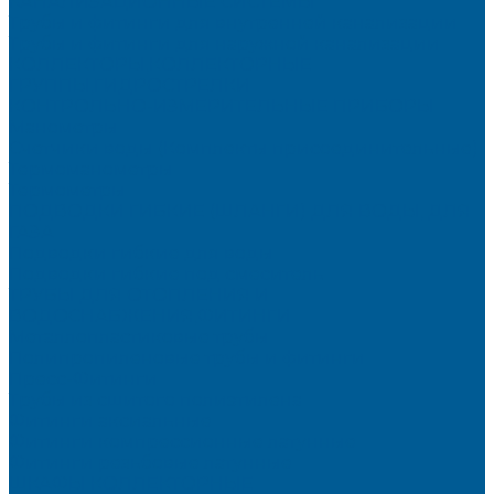
КАНАЛИЗАЦИОННЫЕ СИСТЕМЫ
Трубы и фитинги для внутренней канализации
Трубы и фитинги для наружной канализации
КОЛЛЕКТОРЫ,КОЛЛЕКТОРНЫЕ
ГРУППЫ,ГИДРОСТРЕЛКИ
КОНТРОЛЬНО-ИЗМЕРИТЕЛЬНЫЕ ПРИБОРЫ
Манометры
Счетчики воды (Комплекты присоединительные)
Термоманометры
Термометры
ПОДВОДКИ ГИБКИЕ (ШЛАНГИ) ДЛЯ ВОДЫ, ДЛЯ
ГАЗА
Подводки гибкие для воды
Подводки гибкие под смеситель
ТРУБЫ ДЛЯ ОТОПЛЕНИЯ И
ВОДОСНАБЖЕНИЯ,ФИТИНГИ
Металлопластиковые трубы
Полипропиленовые трубы и фитинги
Пресс-Фитинги
Трубы из сшитого полиэтилена
Фитинги аксиальные
Фитинги компрессионные латунные
Фитинги резьбовые латунные
ШКАФЫ КОЛЛЕКТОРНЫЕ