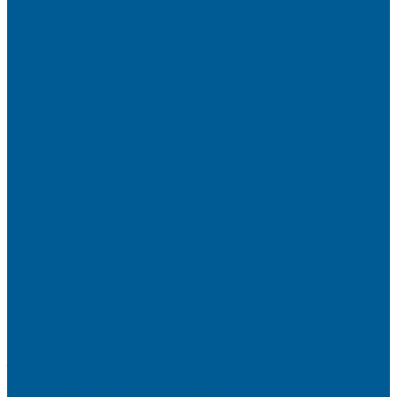
ИНТЕРЬЕРНАЯ САНТЕХНИКА
БИДЕ, ПИССУАРЫ
ДУШЕВЫЕ ОГРАЖДЕНИЯ, ШТОРЫ НА ВАННЫ
Душевые ограждения
Шторы на ванну
МОЙКИ КУХОННЫЕ
Мойки искусственный камень
ПОЛОТЕНЦЕСУШИТЕЛИ
Комплектующие для полотенцесушителей
Полотенцесушители водяные
Полотенцесушители электрические
СМЕСИТЕЛИ
СМЕСИТЕЛИ DECOROOM
СМЕСИТЕЛИ LEMARK
СМЕСИТЕЛИ РОСИНКА
УМЫВАЛЬНИКИ
Умывальники с пьедесталом
УНИТАЗЫ, ИНСТАЛЛЯЦИИ
Унитазы напольные
Унитазы подвесные
МЕБЕЛЬ ДЛЯ ВАННЫХ КОМНАТ,ЗЕРКАЛА
Зеркала
Мебель БРИЗ
НАСОСНОЕ ОБОРУДОВАНИЕ