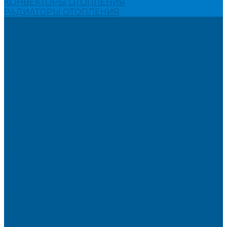
КОНВЕКТОРЫ ОТОПЛЕНИЯ
РАДИАТОРЫ ОТОПЛЕНИЯ
Акции
Компания
Новости
Вакансии
Политика конфиденциальности
Сертификаты
Пригласить в тендер
Наши магазины
Контакты
Статьи
Информация
Условия оплаты
Условия доставки
Вопрос - ответ
Бренды
...
Каталог товаров
ИНЖЕНЕРНАЯ САНТЕХНИКА
БАКИ РАСШИРИТЕЛЬНЫЕ,
ГИДРОАККУМУЛЯТОРЫ,МЕМБРАНЫ.
БАКИ РАСШИРИТЕЛЬНЫЕ
ГИДРОАККУМУЛЯТОРЫ