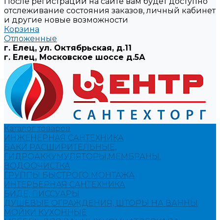
После регистрации на сайте вам будет доступно
отслеживание состояния заказов, личный кабинет
и другие новые возможности
Корзина
Отложенные
г. Елец, ул. Октябрьская, д.11
г. Елец, Московское шоссе д.5А
Каталог товаров
ИНЖЕНЕРНАЯ САНТЕХНИКА
БАКИ РАСШИРИТЕЛЬНЫЕ,
ГИДРОАККУМУЛЯТОРЫ,МЕМБРАНЫ.
ВОДООЧИСТКА
ГРУППЫ БЫСТРОГО МОНТАЖА
ИНТЕРЬЕРНАЯ САНТЕХНИКА
БИДЕ, ПИССУАРЫ
ДУШЕВЫЕ ОГРАЖДЕНИЯ, ШТОРЫ НА ВАННЫ
МОЙКИ КУХОННЫЕ