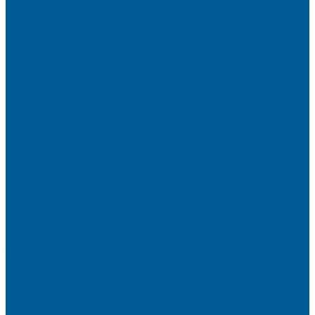
АВТОМАТИКА
АВТОМАТИЧЕСКИЕ НАСОСНЫЕ СТАНЦИИ
ВИБРАЦИОННЫЕ НАСОСЫ
ДРЕНАЖНЫЕ НАСОСЫ
КАНАЛИЗАЦИОННЫЕ НАСОСНЫЕ СТАНЦИИ
БЫТОВЫЕ
НАСОСЫ ДЛЯ ПОВЫШЕНИЯ ДАВЛЕНИЯ
ПОВЕРХНОСТНЫЕ НАСОСЫ
СКВАЖИННЫЕ ПОГРУЖНЫЕ НАСОСЫ
ФЕКАЛЬНЫЕ НАСОСЫ
ЦИРКУЛЯЦИОННЫЕ НАСОСЫ
ОТОПИТЕЛЬНОЕ И ВОДОГРЕЙНОЕ
ОБОРУДОВАНИЕ
БОЙЛЕРЫ КОСВЕННОГО НАГРЕВА
КОНВЕКТОРЫ ОТОПЛЕНИЯ
РАДИАТОРЫ ОТОПЛЕНИЯ
Алюминиевые секционные
Биметаллические секционные
ТЭНЫ и Комплектующие
Акции
Компания
Новости
Вакансии