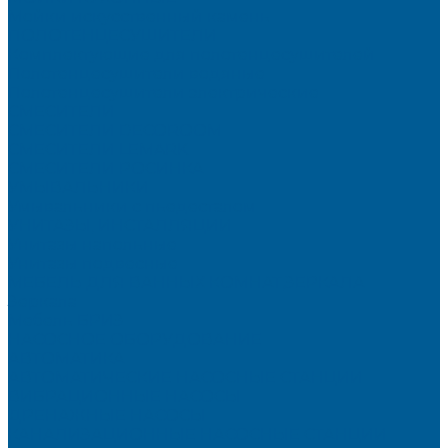
Мойки искусственный камень
ПОЛОТЕНЦЕСУШИТЕЛИ
Комплектующие для полотенцесушителей
Полотенцесушители водяные
Полотенцесушители электрические
СМЕСИТЕЛИ
СМЕСИТЕЛИ DECOROOM
СМЕСИТЕЛИ LEMARK
СМЕСИТЕЛИ РОСИНКА
УМЫВАЛЬНИКИ
Умывальники с пьедесталом
УНИТАЗЫ, ИНСТАЛЛЯЦИИ
Унитазы напольные
Унитазы подвесные
МЕБЕЛЬ ДЛЯ ВАННЫХ КОМНАТ,ЗЕРКАЛА
Зеркала
Мебель БРИЗ
НАСОСНОЕ ОБОРУДОВАНИЕ
АВТОМАТИКА
АВТОМАТИЧЕСКИЕ НАСОСНЫЕ СТАНЦИИ
ВИБРАЦИОННЫЕ НАСОСЫ
ДРЕНАЖНЫЕ НАСОСЫ
КАНАЛИЗАЦИОННЫЕ НАСОСНЫЕ СТАНЦИИ