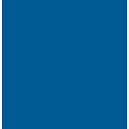
ФИЛЬТРЫ-КОЛБЫ
ГРУППЫ БЫСТРОГО МОНТАЖА
ЗАПОРНО-РЕГУЛИРУЮЩАЯ И
ПРЕДОХРАНИТЕЛЬНАЯ АРМАТУРА ДЛЯ ВОДЫ
ВОЗДУХООТВОДЧИКИ АВТОМАТИЧЕСКИЕ
ГРУППА БЕЗОПАСНОСТИ
КЛАПАНЫ ОБРАТНЫЕ
КЛАПАНЫ ПРЕДОХРАНИТЕЛЬНЫЕ
КЛАПАНЫ ТЕРМОСМЕСИТЕЛЬНЫЕ
КРАНЫ ДЛЯ БЫТОВЫХ ПРИБОРОВ
КРАНЫ ШАРОВЫЕ РЕЗЬБОВЫЕ
РАДИАТОРНАЯ АРМАТУРА
- Головки термостатические
-Клапаны (вентили) радиаторные
РЕДУКТОРЫ ДАВЛЕНИЯ
ЗАПОРНО-РЕГУЛИРУЮЩАЯ И
ПРЕДОХРАНИТЕЛЬНАЯ АРМАТУРА ДЛЯ ГАЗА
КРАНЫ ШАРОВЫЕ РЕЗЬБОВЫЕ ДЛЯ ГАЗА
КАНАЛИЗАЦИОННЫЕ СИСТЕМЫ
Трубы и фитинги для внутренней канализации
Трубы и фитинги для наружной канализации
КОЛЛЕКТОРЫ,КОЛЛЕКТОРНЫЕ
ГРУППЫ,ГИДРОСТРЕЛКИ
КОНТРОЛЬНО-ИЗМЕРИТЕЛЬНЫЕ ПРИБОРЫ