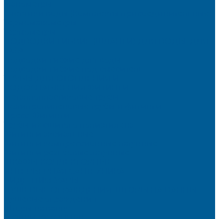
Манометры
Счетчики воды (Комплекты присоединительные)
Термоманометры
Термометры
ПОДВОДКИ ГИБКИЕ (ШЛАНГИ) ДЛЯ ВОДЫ, ДЛЯ
ГАЗА
Подводки гибкие для воды
Подводки гибкие под смеситель
ТРУБЫ ДЛЯ ОТОПЛЕНИЯ И
ВОДОСНАБЖЕНИЯ,ФИТИНГИ
Металлопластиковые трубы
Полипропиленовые трубы и фитинги
Пресс-Фитинги
Трубы из сшитого полиэтилена
Фитинги аксиальные
Фитинги компрессионные латунные
Фитинги резьбовые латунные
ШКАФЫ КОЛЛЕКТОРНЫЕ
ИНТЕРЬЕРНАЯ САНТЕХНИКА
БИДЕ, ПИССУАРЫ
ДУШЕВЫЕ ОГРАЖДЕНИЯ, ШТОРЫ НА ВАННЫ
Душевые ограждения
Шторы на ванну
МОЙКИ КУХОННЫЕ