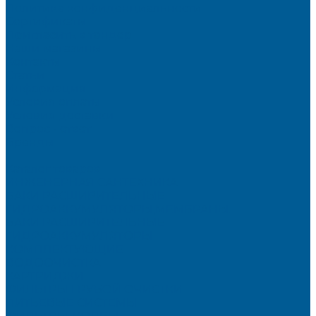
Политика конфиденциальности
Сертификаты
Пригласить в тендер
Наши магазины
Контакты
Статьи
Информация
Условия оплаты
Условия доставки
Вопрос - ответ
Бренды
...
Каталог товаров
ИНЖЕНЕРНАЯ САНТЕХНИКА
БАКИ РАСШИРИТЕЛЬНЫЕ,
ГИДРОАККУМУЛЯТОРЫ,МЕМБРАНЫ.
БАКИ РАСШИРИТЕЛЬНЫЕ
ГИДРОАККУМУЛЯТОРЫ
КОМПЛЕКТУЮЩИЕ
ВОДООЧИСТКА
КАРТРИДЖИ
ФИЛЬТРЫ ГРУБОЙ ОЧИСТКИ
ПИТЬЕВЫЕ СИСТЕМЫ