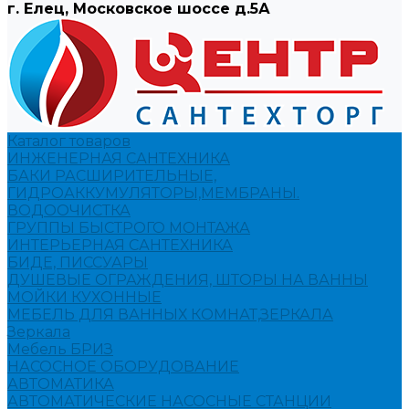
г. Елец, Московское шоссе д.5А
Каталог товаров
ИНЖЕНЕРНАЯ САНТЕХНИКА
БАКИ РАСШИРИТЕЛЬНЫЕ,
ГИДРОАККУМУЛЯТОРЫ,МЕМБРАНЫ.
ВОДООЧИСТКА
ГРУППЫ БЫСТРОГО МОНТАЖА
ИНТЕРЬЕРНАЯ САНТЕХНИКА
БИДЕ, ПИССУАРЫ
ДУШЕВЫЕ ОГРАЖДЕНИЯ, ШТОРЫ НА ВАННЫ
МОЙКИ КУХОННЫЕ
МЕБЕЛЬ ДЛЯ ВАННЫХ КОМНАТ,ЗЕРКАЛА
Зеркала
Мебель БРИЗ
НАСОСНОЕ ОБОРУДОВАНИЕ
АВТОМАТИКА
АВТОМАТИЧЕСКИЕ НАСОСНЫЕ СТАНЦИИ