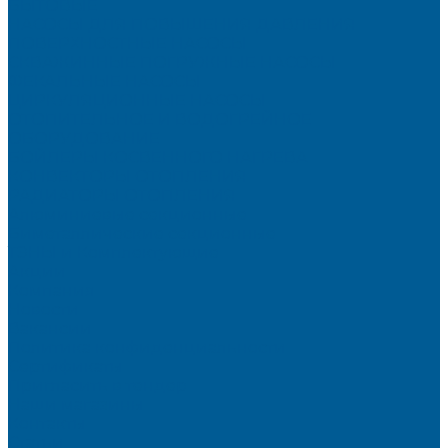
БЫТОВЫЕ
НАСОСЫ ДЛЯ ПОВЫШЕНИЯ ДАВЛЕНИЯ
ПОВЕРХНОСТНЫЕ НАСОСЫ
СКВАЖИННЫЕ ПОГРУЖНЫЕ НАСОСЫ
ФЕКАЛЬНЫЕ НАСОСЫ
ЦИРКУЛЯЦИОННЫЕ НАСОСЫ
ОТОПИТЕЛЬНОЕ И ВОДОГРЕЙНОЕ
ОБОРУДОВАНИЕ
БОЙЛЕРЫ КОСВЕННОГО НАГРЕВА
КОНВЕКТОРЫ ОТОПЛЕНИЯ
РАДИАТОРЫ ОТОПЛЕНИЯ
Алюминиевые секционные
Биметаллические секционные
ТЭНЫ и Комплектующие
Акции
Компания
Новости
Вакансии
Политика конфиденциальности
Сертификаты
Пригласить в тендер
Наши магазины
Контакты
Статьи