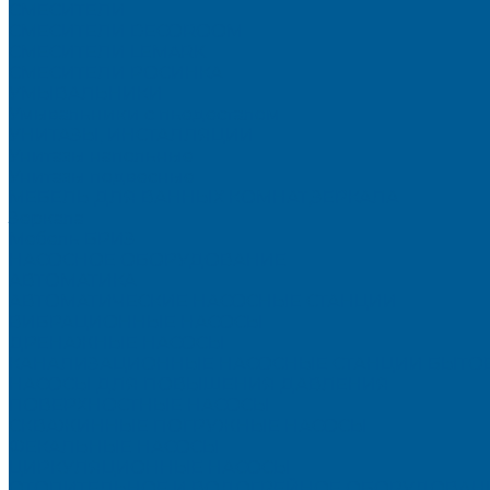
СМЕСИТЕЛИ
СМЕСИТЕЛИ DECOROOM
СМЕСИТЕЛИ LEMARK
СМЕСИТЕЛИ РОСИНКА
УМЫВАЛЬНИКИ
Умывальники с пьедесталом
УНИТАЗЫ, ИНСТАЛЛЯЦИИ
Унитазы напольные
Унитазы подвесные
МЕБЕЛЬ ДЛЯ ВАННЫХ КОМНАТ,ЗЕРКАЛА
Зеркала
Мебель БРИЗ
НАСОСНОЕ ОБОРУДОВАНИЕ
АВТОМАТИКА
АВТОМАТИЧЕСКИЕ НАСОСНЫЕ СТАНЦИИ
ВИБРАЦИОННЫЕ НАСОСЫ
ДРЕНАЖНЫЕ НАСОСЫ
КАНАЛИЗАЦИОННЫЕ НАСОСНЫЕ СТАНЦИИ БЫТО
НАСОСЫ ДЛЯ ПОВЫШЕНИЯ ДАВЛЕНИЯ
ПОВЕРХНОСТНЫЕ НАСОСЫ
СКВАЖИННЫЕ ПОГРУЖНЫЕ НАСОСЫ
ФЕКАЛЬНЫЕ НАСОСЫ
ЦИРКУЛЯЦИОННЫЕ НАСОСЫ
ОТОПИТЕЛЬНОЕ И ВОДОГРЕЙНОЕ ОБОРУДОВАН