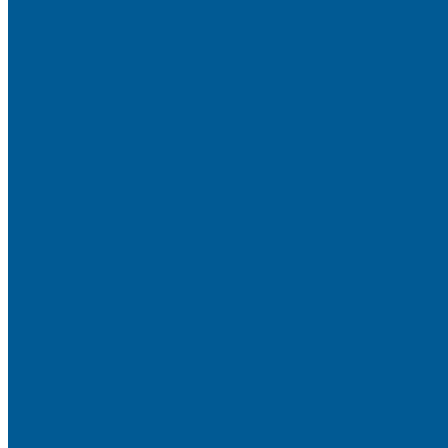
Вакансии
Политика конфиденциальности
Сертификаты
Пригласить в тендер
Наши магазины
Контакты
Статьи
Информация
Условия оплаты
Условия доставки
Вопрос - ответ
Бренды
...
Каталог товаров
ИНЖЕНЕРНАЯ САНТЕХНИКА
БАКИ РАСШИРИТЕЛЬНЫЕ, ГИДРОАККУМУЛЯТОРЫ
БАКИ РАСШИРИТЕЛЬНЫЕ
ГИДРОАККУМУЛЯТОРЫ
КОМПЛЕКТУЮЩИЕ
ВОДООЧИСТКА
КАРТРИДЖИ
ФИЛЬТРЫ ГРУБОЙ ОЧИСТКИ
ПИТЬЕВЫЕ СИСТЕМЫ
ФИЛЬТРЫ-КОЛБЫ