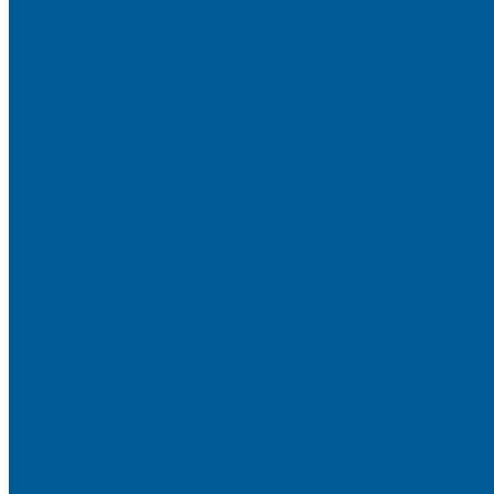
Термометры
ПОДВОДКИ ГИБКИЕ (ШЛАНГИ) ДЛЯ ВОДЫ, ДЛЯ Г
Подводки гибкие для воды
Подводки гибкие под смеситель
ТРУБЫ ДЛЯ ОТОПЛЕНИЯ И ВОДОСНАБЖЕНИЯ,ФИ
Металлопластиковые трубы
Полипропиленовые трубы и фитинги
Пресс-Фитинги
Трубы из сшитого полиэтилена
Фитинги аксиальные
Фитинги компрессионные латунные
Фитинги резьбовые латунные
ШКАФЫ КОЛЛЕКТОРНЫЕ
ИНТЕРЬЕРНАЯ САНТЕХНИКА
БИДЕ, ПИССУАРЫ
ДУШЕВЫЕ ОГРАЖДЕНИЯ, ШТОРЫ НА ВАННЫ
Душевые ограждения
Шторы на ванну
МОЙКИ КУХОННЫЕ
Мойки искусственный камень
ПОЛОТЕНЦЕСУШИТЕЛИ
Комплектующие для полотенцесушителей
Полотенцесушители водяные
Полотенцесушители электрические