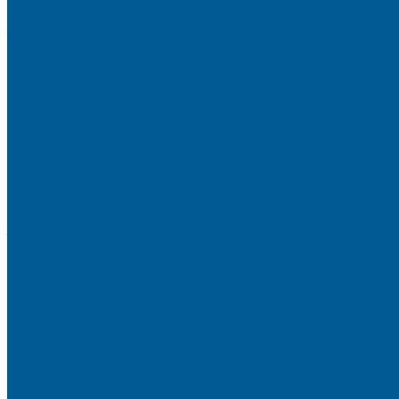
ГРУППЫ БЫСТРОГО МОНТАЖА
ЗАПОРНО-РЕГУЛИРУЮЩАЯ И ПРЕДОХРАНИТЕЛЬН
ВОЗДУХООТВОДЧИКИ АВТОМАТИЧЕСКИЕ
ГРУППА БЕЗОПАСНОСТИ
КЛАПАНЫ ОБРАТНЫЕ
КЛАПАНЫ ПРЕДОХРАНИТЕЛЬНЫЕ
КЛАПАНЫ ТЕРМОСМЕСИТЕЛЬНЫЕ
КРАНЫ ДЛЯ БЫТОВЫХ ПРИБОРОВ
КРАНЫ ШАРОВЫЕ РЕЗЬБОВЫЕ
РАДИАТОРНАЯ АРМАТУРА
- Головки термостатические
-Клапаны (вентили) радиаторные
РЕДУКТОРЫ ДАВЛЕНИЯ
ЗАПОРНО-РЕГУЛИРУЮЩАЯ И ПРЕДОХРАНИТЕЛЬНА
КРАНЫ ШАРОВЫЕ РЕЗЬБОВЫЕ ДЛЯ ГАЗА
КАНАЛИЗАЦИОННЫЕ СИСТЕМЫ
Трубы и фитинги для внутренней канализации
Трубы и фитинги для наружной канализации
КОЛЛЕКТОРЫ,КОЛЛЕКТОРНЫЕ ГРУППЫ,ГИДРОС
КОНТРОЛЬНО-ИЗМЕРИТЕЛЬНЫЕ ПРИБОРЫ
Манометры
Счетчики воды (Комплекты присоединительные)
Термоманометры