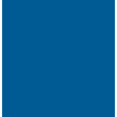
Политика конфиденциальности
Сертификаты
Пригласить в тендер
Наши магазины
Контакты
Статьи
Информация
Условия оплаты
Условия доставки
Вопрос - ответ
Бренды
...
Каталог товаров
ИНЖЕНЕРНАЯ САНТЕХНИКА
БАКИ РАСШИРИТЕЛЬНЫЕ,
ГИДРОАККУМУЛЯТОРЫ,МЕМБРАНЫ.
БАКИ РАСШИРИТЕЛЬНЫЕ
ГИДРОАККУМУЛЯТОРЫ
КОМПЛЕКТУЮЩИЕ
ВОДООЧИСТКА
КАРТРИДЖИ
ФИЛЬТРЫ ГРУБОЙ ОЧИСТКИ
ПИТЬЕВЫЕ СИСТЕМЫ