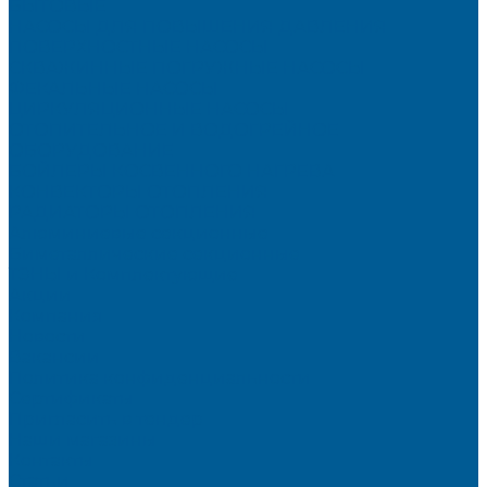
БЫТОВЫЕ
НАСОСЫ ДЛЯ ПОВЫШЕНИЯ ДАВЛЕНИЯ
ПОВЕРХНОСТНЫЕ НАСОСЫ
СКВАЖИННЫЕ ПОГРУЖНЫЕ НАСОСЫ
ФЕКАЛЬНЫЕ НАСОСЫ
ЦИРКУЛЯЦИОННЫЕ НАСОСЫ
ОТОПИТЕЛЬНОЕ И ВОДОГРЕЙНОЕ
ОБОРУДОВАНИЕ
БОЙЛЕРЫ КОСВЕННОГО НАГРЕВА
КОНВЕКТОРЫ ОТОПЛЕНИЯ
РАДИАТОРЫ ОТОПЛЕНИЯ
Алюминиевые секционные
Биметаллические секционные
ТЭНЫ и Комплектующие
Акции
Компания
Новости
Вакансии
Политика конфиденциальности
Сертификаты
Пригласить в тендер
Наши магазины
Контакты
Статьи