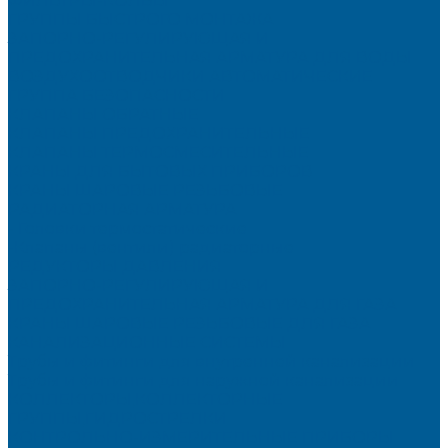
ФИЛЬТРЫ-КОЛБЫ
ГРУППЫ БЫСТРОГО МОНТАЖА
ЗАПОРНО-РЕГУЛИРУЮЩАЯ И
ПРЕДОХРАНИТЕЛЬНАЯ АРМАТУРА ДЛЯ ВОДЫ
ВОЗДУХООТВОДЧИКИ АВТОМАТИЧЕСКИЕ
ГРУППА БЕЗОПАСНОСТИ
КЛАПАНЫ ОБРАТНЫЕ
КЛАПАНЫ ПРЕДОХРАНИТЕЛЬНЫЕ
КЛАПАНЫ ТЕРМОСМЕСИТЕЛЬНЫЕ
КРАНЫ ДЛЯ БЫТОВЫХ ПРИБОРОВ
КРАНЫ ШАРОВЫЕ РЕЗЬБОВЫЕ
РАДИАТОРНАЯ АРМАТУРА
- Головки термостатические
-Клапаны (вентили) радиаторные
РЕДУКТОРЫ ДАВЛЕНИЯ
ЗАПОРНО-РЕГУЛИРУЮЩАЯ И
ПРЕДОХРАНИТЕЛЬНАЯ АРМАТУРА ДЛЯ ГАЗА
КРАНЫ ШАРОВЫЕ РЕЗЬБОВЫЕ ДЛЯ ГАЗА
КАНАЛИЗАЦИОННЫЕ СИСТЕМЫ
Трубы и фитинги для внутренней канализации
Трубы и фитинги для наружной канализации
КОЛЛЕКТОРЫ,КОЛЛЕКТОРНЫЕ
ГРУППЫ,ГИДРОСТРЕЛКИ
КОНТРОЛЬНО-ИЗМЕРИТЕЛЬНЫЕ ПРИБОРЫ