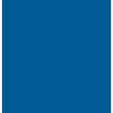
Мойки искусственный камень
ПОЛОТЕНЦЕСУШИТЕЛИ
Комплектующие для полотенцесушителей
Полотенцесушители водяные
Полотенцесушители электрические
СМЕСИТЕЛИ
СМЕСИТЕЛИ DECOROOM
СМЕСИТЕЛИ LEMARK
СМЕСИТЕЛИ РОСИНКА
УМЫВАЛЬНИКИ
Умывальники с пьедесталом
УНИТАЗЫ, ИНСТАЛЛЯЦИИ
Унитазы напольные
Унитазы подвесные
МЕБЕЛЬ ДЛЯ ВАННЫХ КОМНАТ,ЗЕРКАЛА
Зеркала
Мебель БРИЗ
НАСОСНОЕ ОБОРУДОВАНИЕ
АВТОМАТИКА
АВТОМАТИЧЕСКИЕ НАСОСНЫЕ СТАНЦИИ
ВИБРАЦИОННЫЕ НАСОСЫ
ДРЕНАЖНЫЕ НАСОСЫ
КАНАЛИЗАЦИОННЫЕ НАСОСНЫЕ СТАНЦИИ