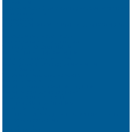
Манометры
Счетчики воды (Комплекты присоединительные)
Термоманометры
Термометры
ПОДВОДКИ ГИБКИЕ (ШЛАНГИ) ДЛЯ ВОДЫ, ДЛЯ
ГАЗА
Подводки гибкие для воды
Подводки гибкие под смеситель
ТРУБЫ ДЛЯ ОТОПЛЕНИЯ И
ВОДОСНАБЖЕНИЯ,ФИТИНГИ
Металлопластиковые трубы
Полипропиленовые трубы и фитинги
Пресс-Фитинги
Трубы из сшитого полиэтилена
Фитинги аксиальные
Фитинги компрессионные латунные
Фитинги резьбовые латунные
ШКАФЫ КОЛЛЕКТОРНЫЕ
ИНТЕРЬЕРНАЯ САНТЕХНИКА
БИДЕ, ПИССУАРЫ
ДУШЕВЫЕ ОГРАЖДЕНИЯ, ШТОРЫ НА ВАННЫ
Душевые ограждения
Шторы на ванну
МОЙКИ КУХОННЫЕ