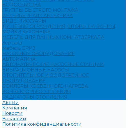
ВОДООЧИСТКА
ГРУППЫ БЫСТРОГО МОНТАЖА
ИНТЕРЬЕРНАЯ САНТЕХНИКА
БИДЕ, ПИССУАРЫ
ДУШЕВЫЕ ОГРАЖДЕНИЯ, ШТОРЫ НА ВАННЫ
МОЙКИ КУХОННЫЕ
МЕБЕЛЬ ДЛЯ ВАННЫХ КОМНАТ,ЗЕРКАЛА
Зеркала
Мебель БРИЗ
НАСОСНОЕ ОБОРУДОВАНИЕ
АВТОМАТИКА
АВТОМАТИЧЕСКИЕ НАСОСНЫЕ СТАНЦИИ
ВИБРАЦИОННЫЕ НАСОСЫ
ОТОПИТЕЛЬНОЕ И ВОДОГРЕЙНОЕ
ОБОРУДОВАНИЕ
БОЙЛЕРЫ КОСВЕННОГО НАГРЕВА
КОНВЕКТОРЫ ОТОПЛЕНИЯ
РАДИАТОРЫ ОТОПЛЕНИЯ
Акции
Компания
Новости
Вакансии
Политика конфиденциальности