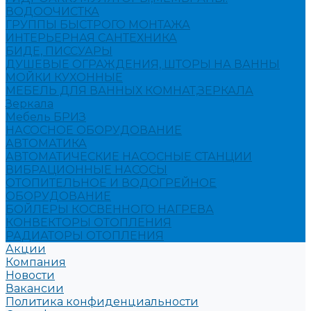
ВОДООЧИСТКА
ГРУППЫ БЫСТРОГО МОНТАЖА
ИНТЕРЬЕРНАЯ САНТЕХНИКА
БИДЕ, ПИССУАРЫ
ДУШЕВЫЕ ОГРАЖДЕНИЯ, ШТОРЫ НА ВАННЫ
МОЙКИ КУХОННЫЕ
МЕБЕЛЬ ДЛЯ ВАННЫХ КОМНАТ,ЗЕРКАЛА
Зеркала
Мебель БРИЗ
НАСОСНОЕ ОБОРУДОВАНИЕ
АВТОМАТИКА
АВТОМАТИЧЕСКИЕ НАСОСНЫЕ СТАНЦИИ
ВИБРАЦИОННЫЕ НАСОСЫ
ОТОПИТЕЛЬНОЕ И ВОДОГРЕЙНОЕ
ОБОРУДОВАНИЕ
БОЙЛЕРЫ КОСВЕННОГО НАГРЕВА
КОНВЕКТОРЫ ОТОПЛЕНИЯ
РАДИАТОРЫ ОТОПЛЕНИЯ
Акции
Компания
Новости
Вакансии
Политика конфиденциальности