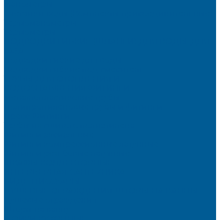
Манометры
Счетчики воды (Комплекты присоединительные)
Термоманометры
Термометры
ПОДВОДКИ ГИБКИЕ (ШЛАНГИ) ДЛЯ ВОДЫ, ДЛЯ
ГАЗА
Подводки гибкие для воды
Подводки гибкие под смеситель
ТРУБЫ ДЛЯ ОТОПЛЕНИЯ И
ВОДОСНАБЖЕНИЯ,ФИТИНГИ
Металлопластиковые трубы
Полипропиленовые трубы и фитинги
Пресс-Фитинги
Трубы из сшитого полиэтилена
Фитинги аксиальные
Фитинги компрессионные латунные
Фитинги резьбовые латунные
ШКАФЫ КОЛЛЕКТОРНЫЕ
ИНТЕРЬЕРНАЯ САНТЕХНИКА
БИДЕ, ПИССУАРЫ
ДУШЕВЫЕ ОГРАЖДЕНИЯ, ШТОРЫ НА ВАННЫ
Душевые ограждения
Шторы на ванну
МОЙКИ КУХОННЫЕ