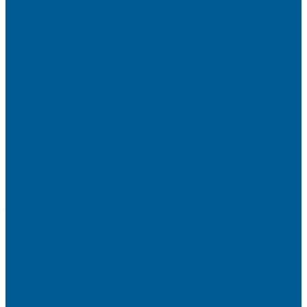
Мойки искусственный камень
ПОЛОТЕНЦЕСУШИТЕЛИ
Комплектующие для полотенцесушителей
Полотенцесушители водяные
Полотенцесушители электрические
СМЕСИТЕЛИ
СМЕСИТЕЛИ DECOROOM
СМЕСИТЕЛИ LEMARK
СМЕСИТЕЛИ РОСИНКА
УМЫВАЛЬНИКИ
Умывальники с пьедесталом
УНИТАЗЫ, ИНСТАЛЛЯЦИИ
Унитазы напольные
Унитазы подвесные
МЕБЕЛЬ ДЛЯ ВАННЫХ КОМНАТ,ЗЕРКАЛА
Зеркала
Мебель БРИЗ
НАСОСНОЕ ОБОРУДОВАНИЕ
АВТОМАТИКА
АВТОМАТИЧЕСКИЕ НАСОСНЫЕ СТАНЦИИ
ВИБРАЦИОННЫЕ НАСОСЫ
ДРЕНАЖНЫЕ НАСОСЫ
КАНАЛИЗАЦИОННЫЕ НАСОСНЫЕ СТАНЦИИ