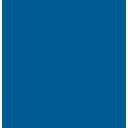
ФИЛЬТРЫ-КОЛБЫ
ГРУППЫ БЫСТРОГО МОНТАЖА
ЗАПОРНО-РЕГУЛИРУЮЩАЯ И
ПРЕДОХРАНИТЕЛЬНАЯ АРМАТУРА ДЛЯ ВОДЫ
ВОЗДУХООТВОДЧИКИ АВТОМАТИЧЕСКИЕ
ГРУППА БЕЗОПАСНОСТИ
КЛАПАНЫ ОБРАТНЫЕ
КЛАПАНЫ ПРЕДОХРАНИТЕЛЬНЫЕ
КЛАПАНЫ ТЕРМОСМЕСИТЕЛЬНЫЕ
КРАНЫ ДЛЯ БЫТОВЫХ ПРИБОРОВ
КРАНЫ ШАРОВЫЕ РЕЗЬБОВЫЕ
РАДИАТОРНАЯ АРМАТУРА
- Головки термостатические
-Клапаны (вентили) радиаторные
РЕДУКТОРЫ ДАВЛЕНИЯ
ЗАПОРНО-РЕГУЛИРУЮЩАЯ И
ПРЕДОХРАНИТЕЛЬНАЯ АРМАТУРА ДЛЯ ГАЗА
КРАНЫ ШАРОВЫЕ РЕЗЬБОВЫЕ ДЛЯ ГАЗА
КАНАЛИЗАЦИОННЫЕ СИСТЕМЫ
Трубы и фитинги для внутренней канализации
Трубы и фитинги для наружной канализации
КОЛЛЕКТОРЫ,КОЛЛЕКТОРНЫЕ
ГРУППЫ,ГИДРОСТРЕЛКИ
КОНТРОЛЬНО-ИЗМЕРИТЕЛЬНЫЕ ПРИБОРЫ