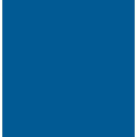
БЫТОВЫЕ
НАСОСЫ ДЛЯ ПОВЫШЕНИЯ ДАВЛЕНИЯ
ПОВЕРХНОСТНЫЕ НАСОСЫ
СКВАЖИННЫЕ ПОГРУЖНЫЕ НАСОСЫ
ФЕКАЛЬНЫЕ НАСОСЫ
ЦИРКУЛЯЦИОННЫЕ НАСОСЫ
ОТОПИТЕЛЬНОЕ И ВОДОГРЕЙНОЕ
ОБОРУДОВАНИЕ
БОЙЛЕРЫ КОСВЕННОГО НАГРЕВА
КОНВЕКТОРЫ ОТОПЛЕНИЯ
РАДИАТОРЫ ОТОПЛЕНИЯ
Алюминиевые секционные
Биметаллические секционные
ТЭНЫ и Комплектующие
Акции
Компания
Новости
Вакансии
Политика конфиденциальности
Сертификаты
Пригласить в тендер
Наши магазины
Контакты
Статьи