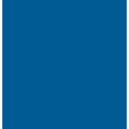
Политика конфиденциальности
Сертификаты
Пригласить в тендер
Наши магазины
Контакты
Статьи
Информация
Условия оплаты
Условия доставки
Вопрос - ответ
Бренды
...
Каталог товаров
ИНЖЕНЕРНАЯ САНТЕХНИКА
БАКИ РАСШИРИТЕЛЬНЫЕ,
ГИДРОАККУМУЛЯТОРЫ,МЕМБРАНЫ.
БАКИ РАСШИРИТЕЛЬНЫЕ
ГИДРОАККУМУЛЯТОРЫ
КОМПЛЕКТУЮЩИЕ
ВОДООЧИСТКА
КАРТРИДЖИ
ФИЛЬТРЫ ГРУБОЙ ОЧИСТКИ
ПИТЬЕВЫЕ СИСТЕМЫ