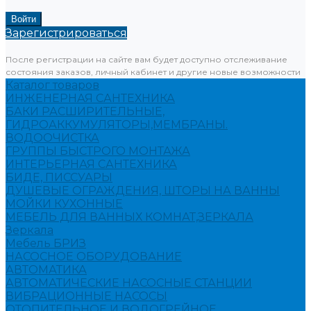
Зарегистрироваться
После регистрации на сайте вам будет доступно отслеживание
состояния заказов, личный кабинет и другие новые возможности
Каталог товаров
ИНЖЕНЕРНАЯ САНТЕХНИКА
БАКИ РАСШИРИТЕЛЬНЫЕ,
ГИДРОАККУМУЛЯТОРЫ,МЕМБРАНЫ.
ВОДООЧИСТКА
ГРУППЫ БЫСТРОГО МОНТАЖА
ИНТЕРЬЕРНАЯ САНТЕХНИКА
БИДЕ, ПИССУАРЫ
ДУШЕВЫЕ ОГРАЖДЕНИЯ, ШТОРЫ НА ВАННЫ
МОЙКИ КУХОННЫЕ
МЕБЕЛЬ ДЛЯ ВАННЫХ КОМНАТ,ЗЕРКАЛА
Зеркала
Мебель БРИЗ
НАСОСНОЕ ОБОРУДОВАНИЕ
АВТОМАТИКА
АВТОМАТИЧЕСКИЕ НАСОСНЫЕ СТАНЦИИ
ВИБРАЦИОННЫЕ НАСОСЫ
ОТОПИТЕЛЬНОЕ И ВОДОГРЕЙНОЕ