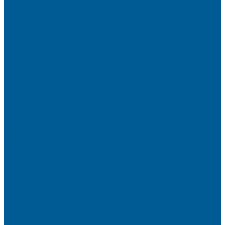
ПРЕДОХРАНИТЕЛЬНАЯ АРМАТУРА ДЛЯ ГАЗА
КРАНЫ ШАРОВЫЕ РЕЗЬБОВЫЕ ДЛЯ ГАЗА
КАНАЛИЗАЦИОННЫЕ СИСТЕМЫ
Трубы и фитинги для внутренней канализации
Трубы и фитинги для наружной канализации
КОЛЛЕКТОРЫ,КОЛЛЕКТОРНЫЕ
ГРУППЫ,ГИДРОСТРЕЛКИ
КОНТРОЛЬНО-ИЗМЕРИТЕЛЬНЫЕ ПРИБОРЫ
Манометры
Счетчики воды (Комплекты присоединительные)
Термоманометры
Термометры
ПОДВОДКИ ГИБКИЕ (ШЛАНГИ) ДЛЯ ВОДЫ, ДЛЯ
ГАЗА
Подводки гибкие для воды
Подводки гибкие под смеситель
ТРУБЫ ДЛЯ ОТОПЛЕНИЯ И
ВОДОСНАБЖЕНИЯ,ФИТИНГИ
Металлопластиковые трубы
Полипропиленовые трубы и фитинги
Пресс-Фитинги
Трубы из сшитого полиэтилена
Фитинги аксиальные