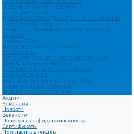
ГРУППЫ БЫСТРОГО МОНТАЖА
ИНТЕРЬЕРНАЯ САНТЕХНИКА
БИДЕ, ПИССУАРЫ
ДУШЕВЫЕ ОГРАЖДЕНИЯ, ШТОРЫ НА ВАННЫ
МОЙКИ КУХОННЫЕ
МЕБЕЛЬ ДЛЯ ВАННЫХ КОМНАТ,ЗЕРКАЛА
Зеркала
Мебель БРИЗ
НАСОСНОЕ ОБОРУДОВАНИЕ
АВТОМАТИКА
АВТОМАТИЧЕСКИЕ НАСОСНЫЕ СТАНЦИИ
ВИБРАЦИОННЫЕ НАСОСЫ
ОТОПИТЕЛЬНОЕ И ВОДОГРЕЙНОЕ
ОБОРУДОВАНИЕ
БОЙЛЕРЫ КОСВЕННОГО НАГРЕВА
КОНВЕКТОРЫ ОТОПЛЕНИЯ
РАДИАТОРЫ ОТОПЛЕНИЯ
Акции
Компания
Новости
Вакансии
Политика конфиденциальности
Сертификаты
Пригласить в тендер