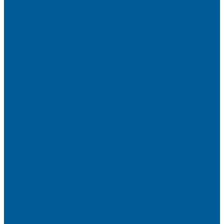
Фитинги компрессионные латунные
Фитинги резьбовые латунные
ШКАФЫ КОЛЛЕКТОРНЫЕ
ИНТЕРЬЕРНАЯ САНТЕХНИКА
БИДЕ, ПИССУАРЫ
ДУШЕВЫЕ ОГРАЖДЕНИЯ, ШТОРЫ НА ВАННЫ
Душевые ограждения
Шторы на ванну
МОЙКИ КУХОННЫЕ
Мойки искусственный камень
ПОЛОТЕНЦЕСУШИТЕЛИ
Комплектующие для полотенцесушителей
Полотенцесушители водяные
Полотенцесушители электрические
СМЕСИТЕЛИ
СМЕСИТЕЛИ DECOROOM
СМЕСИТЕЛИ LEMARK
СМЕСИТЕЛИ РОСИНКА
УМЫВАЛЬНИКИ
Умывальники с пьедесталом
УНИТАЗЫ, ИНСТАЛЛЯЦИИ
Унитазы напольные
Унитазы подвесные
МЕБЕЛЬ ДЛЯ ВАННЫХ КОМНАТ,ЗЕРКАЛА