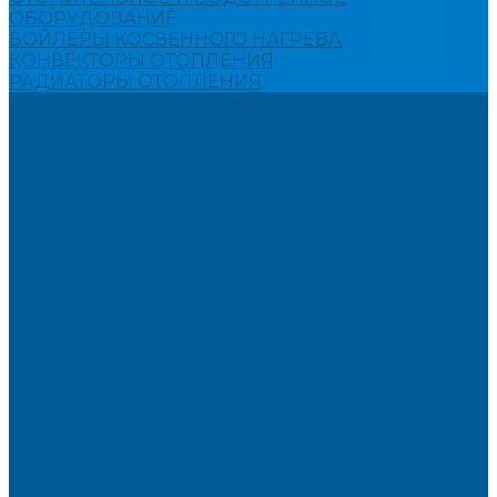
ОБОРУДОВАНИЕ
БОЙЛЕРЫ КОСВЕННОГО НАГРЕВА
КОНВЕКТОРЫ ОТОПЛЕНИЯ
РАДИАТОРЫ ОТОПЛЕНИЯ
Акции
Компания
Новости
Вакансии
Политика конфиденциальности
Сертификаты
Пригласить в тендер
Наши магазины
Контакты
Статьи
Информация
Условия оплаты
Условия доставки
Вопрос - ответ
Бренды
...
Каталог товаров
ИНЖЕНЕРНАЯ САНТЕХНИКА
БАКИ РАСШИРИТЕЛЬНЫЕ,