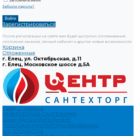
Запомнить меня
Забыли пароль?
Зарегистрироваться
После регистрации на сайте вам будет доступно отслеживание
состояния заказов, личный кабинет и другие новые возможности
Корзина
Отложенные
г. Елец, ул. Октябрьская, д.11
г. Елец, Московское шоссе д.5А
Каталог товаров
ИНЖЕНЕРНАЯ САНТЕХНИКА
БАКИ РАСШИРИТЕЛЬНЫЕ,
ГИДРОАККУМУЛЯТОРЫ,МЕМБРАНЫ.
ВОДООЧИСТКА