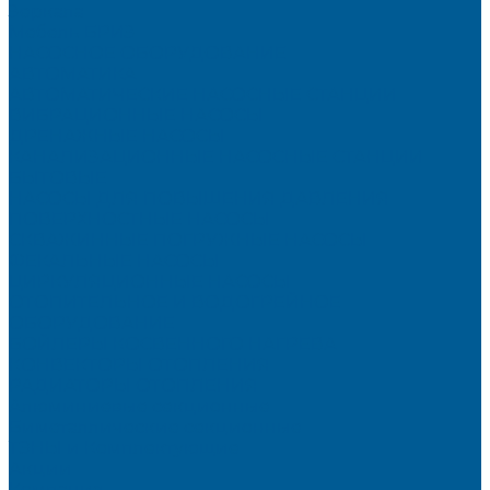
Зеркала
Мебель БРИЗ
НАСОСНОЕ ОБОРУДОВАНИЕ
АВТОМАТИКА
АВТОМАТИЧЕСКИЕ НАСОСНЫЕ СТАНЦИИ
ВИБРАЦИОННЫЕ НАСОСЫ
ДРЕНАЖНЫЕ НАСОСЫ
КАНАЛИЗАЦИОННЫЕ НАСОСНЫЕ СТАНЦИИ
БЫТОВЫЕ
НАСОСЫ ДЛЯ ПОВЫШЕНИЯ ДАВЛЕНИЯ
ПОВЕРХНОСТНЫЕ НАСОСЫ
СКВАЖИННЫЕ ПОГРУЖНЫЕ НАСОСЫ
ФЕКАЛЬНЫЕ НАСОСЫ
ЦИРКУЛЯЦИОННЫЕ НАСОСЫ
ОТОПИТЕЛЬНОЕ И ВОДОГРЕЙНОЕ
ОБОРУДОВАНИЕ
БОЙЛЕРЫ КОСВЕННОГО НАГРЕВА
КОНВЕКТОРЫ ОТОПЛЕНИЯ
РАДИАТОРЫ ОТОПЛЕНИЯ
Алюминиевые секционные
Биметаллические секционные
ТЭНЫ и Комплектующие
Акции
Компания