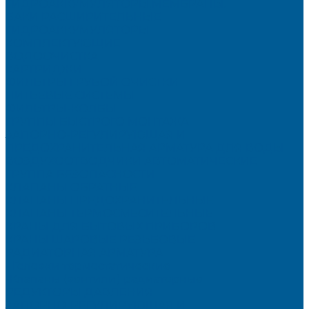
ГИДРОАККУМУЛЯТОРЫ,МЕМБРАНЫ.
БАКИ РАСШИРИТЕЛЬНЫЕ
ГИДРОАККУМУЛЯТОРЫ
КОМПЛЕКТУЮЩИЕ
ВОДООЧИСТКА
КАРТРИДЖИ
ФИЛЬТРЫ ГРУБОЙ ОЧИСТКИ
ПИТЬЕВЫЕ СИСТЕМЫ
ФИЛЬТРЫ-КОЛБЫ
ГРУППЫ БЫСТРОГО МОНТАЖА
ЗАПОРНО-РЕГУЛИРУЮЩАЯ И
ПРЕДОХРАНИТЕЛЬНАЯ АРМАТУРА ДЛЯ ВОДЫ
ВОЗДУХООТВОДЧИКИ АВТОМАТИЧЕСКИЕ
ГРУППА БЕЗОПАСНОСТИ
КЛАПАНЫ ОБРАТНЫЕ
КЛАПАНЫ ПРЕДОХРАНИТЕЛЬНЫЕ
КЛАПАНЫ ТЕРМОСМЕСИТЕЛЬНЫЕ
КРАНЫ ДЛЯ БЫТОВЫХ ПРИБОРОВ
КРАНЫ ШАРОВЫЕ РЕЗЬБОВЫЕ
РАДИАТОРНАЯ АРМАТУРА
- Головки термостатические
-Клапаны (вентили) радиаторные
РЕДУКТОРЫ ДАВЛЕНИЯ
ЗАПОРНО-РЕГУЛИРУЮЩАЯ И