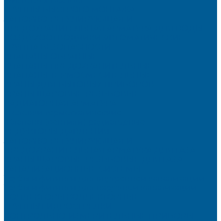
ФИЛЬТРЫ-КОЛБЫ
ГРУППЫ БЫСТРОГО МОНТАЖА
ЗАПОРНО-РЕГУЛИРУЮЩАЯ И
ПРЕДОХРАНИТЕЛЬНАЯ АРМАТУРА ДЛЯ ВОДЫ
ВОЗДУХООТВОДЧИКИ АВТОМАТИЧЕСКИЕ
ГРУППА БЕЗОПАСНОСТИ
КЛАПАНЫ ОБРАТНЫЕ
КЛАПАНЫ ПРЕДОХРАНИТЕЛЬНЫЕ
КЛАПАНЫ ТЕРМОСМЕСИТЕЛЬНЫЕ
КРАНЫ ДЛЯ БЫТОВЫХ ПРИБОРОВ
КРАНЫ ШАРОВЫЕ РЕЗЬБОВЫЕ
РАДИАТОРНАЯ АРМАТУРА
- Головки термостатические
-Клапаны (вентили) радиаторные
РЕДУКТОРЫ ДАВЛЕНИЯ
ЗАПОРНО-РЕГУЛИРУЮЩАЯ И
ПРЕДОХРАНИТЕЛЬНАЯ АРМАТУРА ДЛЯ ГАЗА
КРАНЫ ШАРОВЫЕ РЕЗЬБОВЫЕ ДЛЯ ГАЗА
КАНАЛИЗАЦИОННЫЕ СИСТЕМЫ
Трубы и фитинги для внутренней канализации
Трубы и фитинги для наружной канализации
КОЛЛЕКТОРЫ,КОЛЛЕКТОРНЫЕ
ГРУППЫ,ГИДРОСТРЕЛКИ
КОНТРОЛЬНО-ИЗМЕРИТЕЛЬНЫЕ ПРИБОРЫ