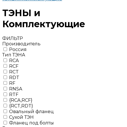
ТЭНЫ и
Комплектующие
ФИЛЬТР
Производитель
Россия
Тип ТЭНА
RCA
RCF
RCT
RDT
RF
RNSA
RTF
{RCA,RCF}
{RCT,RDT}
Овальный фланец
Сухой ТЭН
Фланец под болты