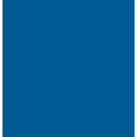
Мойки искусственный камень
ПОЛОТЕНЦЕСУШИТЕЛИ
Комплектующие для полотенцесушителей
Полотенцесушители водяные
Полотенцесушители электрические
СМЕСИТЕЛИ
СМЕСИТЕЛИ DECOROOM
СМЕСИТЕЛИ LEMARK
СМЕСИТЕЛИ РОСИНКА
УМЫВАЛЬНИКИ
Умывальники с пьедесталом
УНИТАЗЫ, ИНСТАЛЛЯЦИИ
Унитазы напольные
Унитазы подвесные
МЕБЕЛЬ ДЛЯ ВАННЫХ КОМНАТ,ЗЕРКАЛА
Зеркала
Мебель БРИЗ
НАСОСНОЕ ОБОРУДОВАНИЕ
АВТОМАТИКА
АВТОМАТИЧЕСКИЕ НАСОСНЫЕ СТАНЦИИ
ВИБРАЦИОННЫЕ НАСОСЫ
ДРЕНАЖНЫЕ НАСОСЫ
КАНАЛИЗАЦИОННЫЕ НАСОСНЫЕ СТАНЦИИ