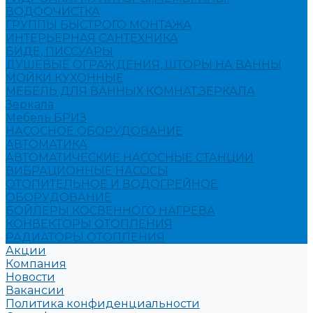
ВОДООЧИСТКА
ГРУППЫ БЫСТРОГО МОНТАЖА
ИНТЕРЬЕРНАЯ САНТЕХНИКА
БИДЕ, ПИССУАРЫ
ДУШЕВЫЕ ОГРАЖДЕНИЯ, ШТОРЫ НА ВАННЫ
МОЙКИ КУХОННЫЕ
МЕБЕЛЬ ДЛЯ ВАННЫХ КОМНАТ,ЗЕРКАЛА
Зеркала
Мебель БРИЗ
НАСОСНОЕ ОБОРУДОВАНИЕ
АВТОМАТИКА
АВТОМАТИЧЕСКИЕ НАСОСНЫЕ СТАНЦИИ
ВИБРАЦИОННЫЕ НАСОСЫ
ОТОПИТЕЛЬНОЕ И ВОДОГРЕЙНОЕ
ОБОРУДОВАНИЕ
БОЙЛЕРЫ КОСВЕННОГО НАГРЕВА
КОНВЕКТОРЫ ОТОПЛЕНИЯ
РАДИАТОРЫ ОТОПЛЕНИЯ
Акции
Компания
Новости
Вакансии
Политика конфиденциальности