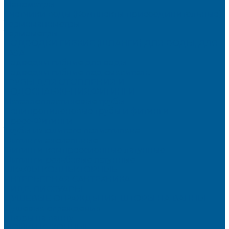
Манометры
Счетчики воды (Комплекты присоединительные)
Термоманометры
Термометры
ПОДВОДКИ ГИБКИЕ (ШЛАНГИ) ДЛЯ ВОДЫ, ДЛЯ
ГАЗА
Подводки гибкие для воды
Подводки гибкие под смеситель
ТРУБЫ ДЛЯ ОТОПЛЕНИЯ И
ВОДОСНАБЖЕНИЯ,ФИТИНГИ
Металлопластиковые трубы
Полипропиленовые трубы и фитинги
Пресс-Фитинги
Трубы из сшитого полиэтилена
Фитинги аксиальные
Фитинги компрессионные латунные
Фитинги резьбовые латунные
ШКАФЫ КОЛЛЕКТОРНЫЕ
ИНТЕРЬЕРНАЯ САНТЕХНИКА
БИДЕ, ПИССУАРЫ
ДУШЕВЫЕ ОГРАЖДЕНИЯ, ШТОРЫ НА ВАННЫ
Душевые ограждения
Шторы на ванну
МОЙКИ КУХОННЫЕ