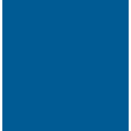
БЫТОВЫЕ
НАСОСЫ ДЛЯ ПОВЫШЕНИЯ ДАВЛЕНИЯ
ПОВЕРХНОСТНЫЕ НАСОСЫ
СКВАЖИННЫЕ ПОГРУЖНЫЕ НАСОСЫ
ФЕКАЛЬНЫЕ НАСОСЫ
ЦИРКУЛЯЦИОННЫЕ НАСОСЫ
ОТОПИТЕЛЬНОЕ И ВОДОГРЕЙНОЕ
ОБОРУДОВАНИЕ
БОЙЛЕРЫ КОСВЕННОГО НАГРЕВА
КОНВЕКТОРЫ ОТОПЛЕНИЯ
РАДИАТОРЫ ОТОПЛЕНИЯ
Алюминиевые секционные
Биметаллические секционные
ТЭНЫ и Комплектующие
Акции
Компания
Новости
Вакансии
Политика конфиденциальности
Сертификаты
Пригласить в тендер
Наши магазины
Контакты
Статьи