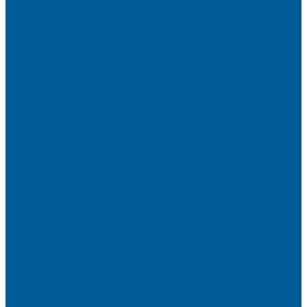
Политика конфиденциальности
Сертификаты
Пригласить в тендер
Наши магазины
Контакты
Статьи
Информация
Условия оплаты
Условия доставки
Вопрос - ответ
Бренды
...
Каталог товаров
ИНЖЕНЕРНАЯ САНТЕХНИКА
БАКИ РАСШИРИТЕЛЬНЫЕ,
ГИДРОАККУМУЛЯТОРЫ,МЕМБРАНЫ.
БАКИ РАСШИРИТЕЛЬНЫЕ
ГИДРОАККУМУЛЯТОРЫ
КОМПЛЕКТУЮЩИЕ
ВОДООЧИСТКА
КАРТРИДЖИ
ФИЛЬТРЫ ГРУБОЙ ОЧИСТКИ
ПИТЬЕВЫЕ СИСТЕМЫ