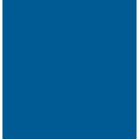
НАСОСНОЕ ОБОРУДОВАНИЕ
АВТОМАТИКА
АВТОМАТИЧЕСКИЕ НАСОСНЫЕ СТАНЦИИ
ВИБРАЦИОННЫЕ НАСОСЫ
ДРЕНАЖНЫЕ НАСОСЫ
КАНАЛИЗАЦИОННЫЕ НАСОСНЫЕ СТАНЦИИ
БЫТОВЫЕ
НАСОСЫ ДЛЯ ПОВЫШЕНИЯ ДАВЛЕНИЯ
ПОВЕРХНОСТНЫЕ НАСОСЫ
СКВАЖИННЫЕ ПОГРУЖНЫЕ НАСОСЫ
ФЕКАЛЬНЫЕ НАСОСЫ
ЦИРКУЛЯЦИОННЫЕ НАСОСЫ
ОТОПИТЕЛЬНОЕ И ВОДОГРЕЙНОЕ
ОБОРУДОВАНИЕ
БОЙЛЕРЫ КОСВЕННОГО НАГРЕВА
КОНВЕКТОРЫ ОТОПЛЕНИЯ
РАДИАТОРЫ ОТОПЛЕНИЯ
Алюминиевые секционные
Биметаллические секционные
ТЭНЫ и Комплектующие
Акции
Компания
Новости
Вакансии