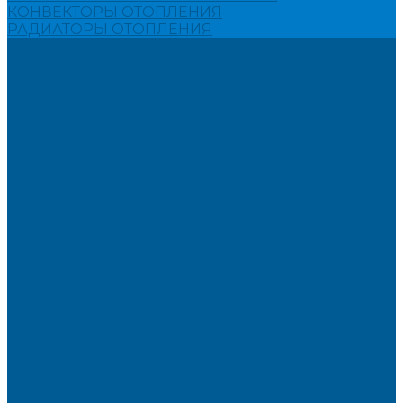
КОНВЕКТОРЫ ОТОПЛЕНИЯ
РАДИАТОРЫ ОТОПЛЕНИЯ
Акции
Компания
Новости
Вакансии
Политика конфиденциальности
Сертификаты
Пригласить в тендер
Наши магазины
Контакты
Статьи
Информация
Условия оплаты
Условия доставки
Вопрос - ответ
Бренды
...
Каталог товаров
ИНЖЕНЕРНАЯ САНТЕХНИКА
БАКИ РАСШИРИТЕЛЬНЫЕ,
ГИДРОАККУМУЛЯТОРЫ,МЕМБРАНЫ.
БАКИ РАСШИРИТЕЛЬНЫЕ