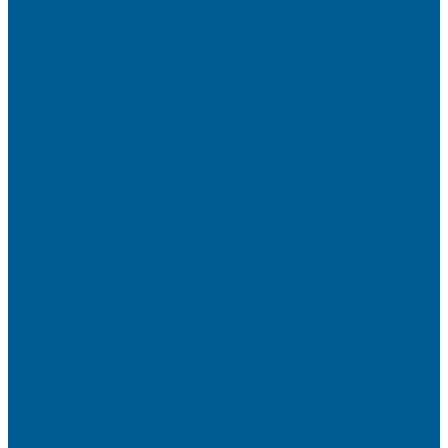
КАНАЛИЗАЦИОННЫЕ СИСТЕМЫ
Трубы и фитинги для внутренней канализации
Трубы и фитинги для наружной канализации
КОЛЛЕКТОРЫ,КОЛЛЕКТОРНЫЕ
ГРУППЫ,ГИДРОСТРЕЛКИ
КОНТРОЛЬНО-ИЗМЕРИТЕЛЬНЫЕ ПРИБОРЫ
Манометры
Счетчики воды (Комплекты присоединительные)
Термоманометры
Термометры
ПОДВОДКИ ГИБКИЕ (ШЛАНГИ) ДЛЯ ВОДЫ, ДЛЯ
ГАЗА
Подводки гибкие для воды
Подводки гибкие под смеситель
ТРУБЫ ДЛЯ ОТОПЛЕНИЯ И
ВОДОСНАБЖЕНИЯ,ФИТИНГИ
Металлопластиковые трубы
Полипропиленовые трубы и фитинги
Пресс-Фитинги
Трубы из сшитого полиэтилена
Фитинги аксиальные
Фитинги компрессионные латунные
Фитинги резьбовые латунные
ШКАФЫ КОЛЛЕКТОРНЫЕ