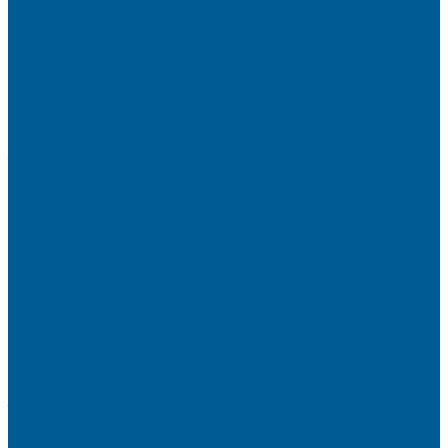
ГИДРОАККУМУЛЯТОРЫ
КОМПЛЕКТУЮЩИЕ
ВОДООЧИСТКА
КАРТРИДЖИ
ФИЛЬТРЫ ГРУБОЙ ОЧИСТКИ
ПИТЬЕВЫЕ СИСТЕМЫ
ФИЛЬТРЫ-КОЛБЫ
ГРУППЫ БЫСТРОГО МОНТАЖА
ЗАПОРНО-РЕГУЛИРУЮЩАЯ И
ПРЕДОХРАНИТЕЛЬНАЯ АРМАТУРА ДЛЯ ВОДЫ
ВОЗДУХООТВОДЧИКИ АВТОМАТИЧЕСКИЕ
ГРУППА БЕЗОПАСНОСТИ
КЛАПАНЫ ОБРАТНЫЕ
КЛАПАНЫ ПРЕДОХРАНИТЕЛЬНЫЕ
КЛАПАНЫ ТЕРМОСМЕСИТЕЛЬНЫЕ
КРАНЫ ДЛЯ БЫТОВЫХ ПРИБОРОВ
КРАНЫ ШАРОВЫЕ РЕЗЬБОВЫЕ
РАДИАТОРНАЯ АРМАТУРА
- Головки термостатические
-Клапаны (вентили) радиаторные
РЕДУКТОРЫ ДАВЛЕНИЯ
ЗАПОРНО-РЕГУЛИРУЮЩАЯ И
ПРЕДОХРАНИТЕЛЬНАЯ АРМАТУРА ДЛЯ ГАЗА
КРАНЫ ШАРОВЫЕ РЕЗЬБОВЫЕ ДЛЯ ГАЗА