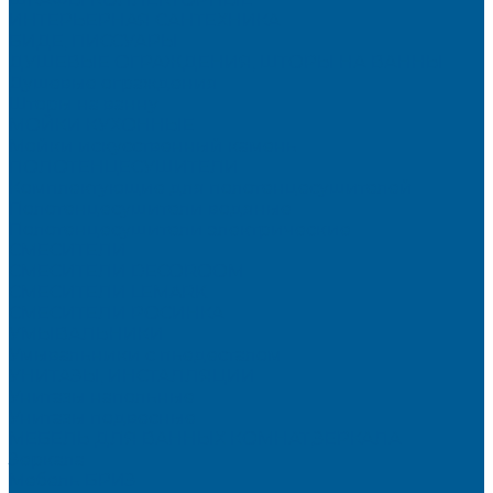
ИНТЕРЬЕРНАЯ САНТЕХНИКА
БИДЕ, ПИССУАРЫ
ДУШЕВЫЕ ОГРАЖДЕНИЯ, ШТОРЫ НА ВАННЫ
Душевые ограждения
Шторы на ванну
МОЙКИ КУХОННЫЕ
Мойки искусственный камень
ПОЛОТЕНЦЕСУШИТЕЛИ
Комплектующие для полотенцесушителей
Полотенцесушители водяные
Полотенцесушители электрические
СМЕСИТЕЛИ
СМЕСИТЕЛИ DECOROOM
СМЕСИТЕЛИ LEMARK
СМЕСИТЕЛИ РОСИНКА
УМЫВАЛЬНИКИ
Умывальники с пьедесталом
УНИТАЗЫ, ИНСТАЛЛЯЦИИ
Унитазы напольные
Унитазы подвесные
МЕБЕЛЬ ДЛЯ ВАННЫХ КОМНАТ,ЗЕРКАЛА
Зеркала
Мебель БРИЗ