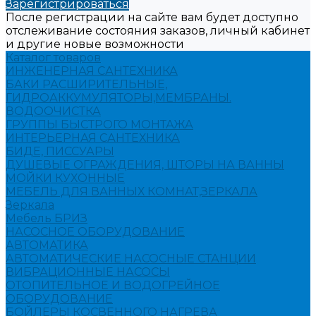
Зарегистрироваться
После регистрации на сайте вам будет доступно
отслеживание состояния заказов, личный кабинет
и другие новые возможности
Каталог товаров
ИНЖЕНЕРНАЯ САНТЕХНИКА
БАКИ РАСШИРИТЕЛЬНЫЕ,
ГИДРОАККУМУЛЯТОРЫ,МЕМБРАНЫ.
ВОДООЧИСТКА
ГРУППЫ БЫСТРОГО МОНТАЖА
ИНТЕРЬЕРНАЯ САНТЕХНИКА
БИДЕ, ПИССУАРЫ
ДУШЕВЫЕ ОГРАЖДЕНИЯ, ШТОРЫ НА ВАННЫ
МОЙКИ КУХОННЫЕ
МЕБЕЛЬ ДЛЯ ВАННЫХ КОМНАТ,ЗЕРКАЛА
Зеркала
Мебель БРИЗ
НАСОСНОЕ ОБОРУДОВАНИЕ
АВТОМАТИКА
АВТОМАТИЧЕСКИЕ НАСОСНЫЕ СТАНЦИИ
ВИБРАЦИОННЫЕ НАСОСЫ
ОТОПИТЕЛЬНОЕ И ВОДОГРЕЙНОЕ
ОБОРУДОВАНИЕ
БОЙЛЕРЫ КОСВЕННОГО НАГРЕВА