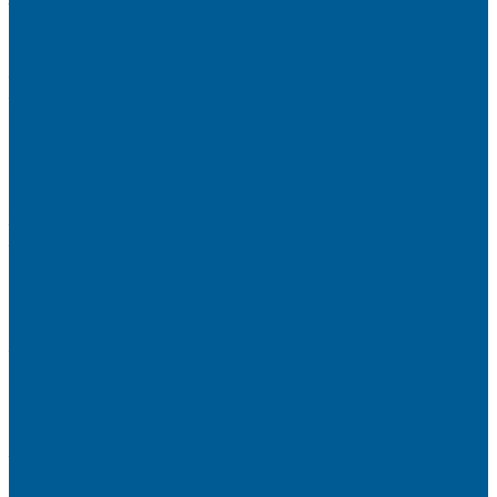
ПРЕДОХРАНИТЕЛЬНАЯ АРМАТУРА ДЛЯ ГАЗА
КРАНЫ ШАРОВЫЕ РЕЗЬБОВЫЕ ДЛЯ ГАЗА
КАНАЛИЗАЦИОННЫЕ СИСТЕМЫ
Трубы и фитинги для внутренней канализации
Трубы и фитинги для наружной канализации
КОЛЛЕКТОРЫ,КОЛЛЕКТОРНЫЕ
ГРУППЫ,ГИДРОСТРЕЛКИ
КОНТРОЛЬНО-ИЗМЕРИТЕЛЬНЫЕ ПРИБОРЫ
Манометры
Счетчики воды (Комплекты присоединительные)
Термоманометры
Термометры
ПОДВОДКИ ГИБКИЕ (ШЛАНГИ) ДЛЯ ВОДЫ, ДЛЯ
ГАЗА
Подводки гибкие для воды
Подводки гибкие под смеситель
ТРУБЫ ДЛЯ ОТОПЛЕНИЯ И
ВОДОСНАБЖЕНИЯ,ФИТИНГИ
Металлопластиковые трубы
Полипропиленовые трубы и фитинги
Пресс-Фитинги
Трубы из сшитого полиэтилена
Фитинги аксиальные