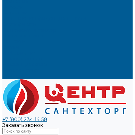
Компания
Новости
Вакансии
Политика конфиденциальности
Сертификаты
Пригласить в тендер
Наши магазины
Контакты
Статьи
Информация
Условия оплаты
Условия доставки
Вопрос - ответ
Бренды
+7 (800) 234-14-58
Заказать звонок