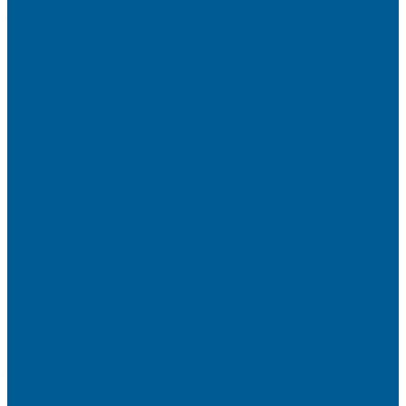
Зеркала
Мебель БРИЗ
НАСОСНОЕ ОБОРУДОВАНИЕ
АВТОМАТИКА
АВТОМАТИЧЕСКИЕ НАСОСНЫЕ СТАНЦИИ
ВИБРАЦИОННЫЕ НАСОСЫ
ДРЕНАЖНЫЕ НАСОСЫ
КАНАЛИЗАЦИОННЫЕ НАСОСНЫЕ СТАНЦИИ
БЫТОВЫЕ
НАСОСЫ ДЛЯ ПОВЫШЕНИЯ ДАВЛЕНИЯ
ПОВЕРХНОСТНЫЕ НАСОСЫ
СКВАЖИННЫЕ ПОГРУЖНЫЕ НАСОСЫ
ФЕКАЛЬНЫЕ НАСОСЫ
ЦИРКУЛЯЦИОННЫЕ НАСОСЫ
ОТОПИТЕЛЬНОЕ И ВОДОГРЕЙНОЕ
ОБОРУДОВАНИЕ
БОЙЛЕРЫ КОСВЕННОГО НАГРЕВА
КОНВЕКТОРЫ ОТОПЛЕНИЯ
РАДИАТОРЫ ОТОПЛЕНИЯ
Алюминиевые секционные
Биметаллические секционные
ТЭНЫ и Комплектующие
Акции