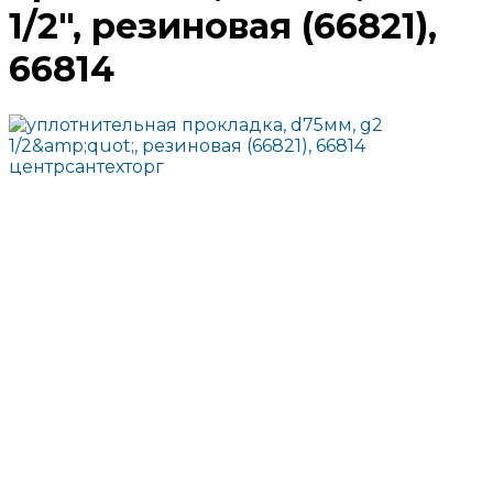
1/2", резиновая (66821),
66814