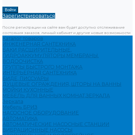
Зарегистрироваться
После регистрации на сайте вам будет доступно отслеживание
состояния заказов, личный кабинет и другие новые возможности
Каталог товаров
ИНЖЕНЕРНАЯ САНТЕХНИКА
БАКИ РАСШИРИТЕЛЬНЫЕ,
ГИДРОАККУМУЛЯТОРЫ,МЕМБРАНЫ.
ВОДООЧИСТКА
ГРУППЫ БЫСТРОГО МОНТАЖА
ИНТЕРЬЕРНАЯ САНТЕХНИКА
БИДЕ, ПИССУАРЫ
ДУШЕВЫЕ ОГРАЖДЕНИЯ, ШТОРЫ НА ВАННЫ
МОЙКИ КУХОННЫЕ
МЕБЕЛЬ ДЛЯ ВАННЫХ КОМНАТ,ЗЕРКАЛА
Зеркала
Мебель БРИЗ
НАСОСНОЕ ОБОРУДОВАНИЕ
АВТОМАТИКА
АВТОМАТИЧЕСКИЕ НАСОСНЫЕ СТАНЦИИ
ВИБРАЦИОННЫЕ НАСОСЫ