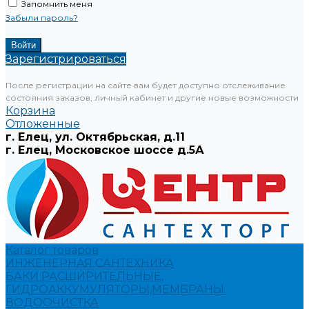
Запомнить меня
Забыли пароль?
Зарегистрироваться
После регистрации на сайте вам будет доступно отслеживание
состояния заказов, личный кабинет и другие новые возможности
Корзина
Отложенные
г. Елец, ул. Октябрьская, д.11
г. Елец, Московское шоссе д.5А
Каталог товаров
ИНЖЕНЕРНАЯ САНТЕХНИКА
БАКИ РАСШИРИТЕЛЬНЫЕ,
ГИДРОАККУМУЛЯТОРЫ,МЕМБРАНЫ.
ВОДООЧИСТКА