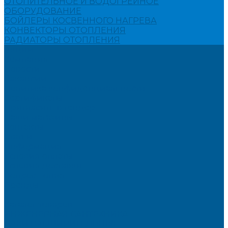
ОТОПИТЕЛЬНОЕ И ВОДОГРЕЙНОЕ
ОБОРУДОВАНИЕ
БОЙЛЕРЫ КОСВЕННОГО НАГРЕВА
КОНВЕКТОРЫ ОТОПЛЕНИЯ
РАДИАТОРЫ ОТОПЛЕНИЯ
Акции
Компания
Новости
Вакансии
Политика конфиденциальности
Сертификаты
Пригласить в тендер
Наши магазины
Контакты
Статьи
Информация
Условия оплаты
Условия доставки
Вопрос - ответ
Бренды
...
Каталог товаров
ИНЖЕНЕРНАЯ САНТЕХНИКА
БАКИ РАСШИРИТЕЛЬНЫЕ,