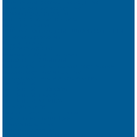
Фитинги компрессионные латунные
Фитинги резьбовые латунные
ШКАФЫ КОЛЛЕКТОРНЫЕ
ИНТЕРЬЕРНАЯ САНТЕХНИКА
БИДЕ, ПИССУАРЫ
ДУШЕВЫЕ ОГРАЖДЕНИЯ, ШТОРЫ НА ВАННЫ
Душевые ограждения
Шторы на ванну
МОЙКИ КУХОННЫЕ
Мойки искусственный камень
ПОЛОТЕНЦЕСУШИТЕЛИ
Комплектующие для полотенцесушителей
Полотенцесушители водяные
Полотенцесушители электрические
СМЕСИТЕЛИ
СМЕСИТЕЛИ DECOROOM
СМЕСИТЕЛИ LEMARK
СМЕСИТЕЛИ РОСИНКА
УМЫВАЛЬНИКИ
Умывальники с пьедесталом
УНИТАЗЫ, ИНСТАЛЛЯЦИИ
Унитазы напольные
Унитазы подвесные
МЕБЕЛЬ ДЛЯ ВАННЫХ КОМНАТ,ЗЕРКАЛА