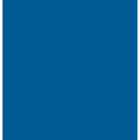
ГИДРОАККУМУЛЯТОРЫ,МЕМБРАНЫ.
БАКИ РАСШИРИТЕЛЬНЫЕ
ГИДРОАККУМУЛЯТОРЫ
КОМПЛЕКТУЮЩИЕ
ВОДООЧИСТКА
КАРТРИДЖИ
ФИЛЬТРЫ ГРУБОЙ ОЧИСТКИ
ПИТЬЕВЫЕ СИСТЕМЫ
ФИЛЬТРЫ-КОЛБЫ
ГРУППЫ БЫСТРОГО МОНТАЖА
ЗАПОРНО-РЕГУЛИРУЮЩАЯ И
ПРЕДОХРАНИТЕЛЬНАЯ АРМАТУРА ДЛЯ ВОДЫ
ВОЗДУХООТВОДЧИКИ АВТОМАТИЧЕСКИЕ
ГРУППА БЕЗОПАСНОСТИ
КЛАПАНЫ ОБРАТНЫЕ
КЛАПАНЫ ПРЕДОХРАНИТЕЛЬНЫЕ
КЛАПАНЫ ТЕРМОСМЕСИТЕЛЬНЫЕ
КРАНЫ ДЛЯ БЫТОВЫХ ПРИБОРОВ
КРАНЫ ШАРОВЫЕ РЕЗЬБОВЫЕ
РАДИАТОРНАЯ АРМАТУРА
- Головки термостатические
-Клапаны (вентили) радиаторные
РЕДУКТОРЫ ДАВЛЕНИЯ
ЗАПОРНО-РЕГУЛИРУЮЩАЯ И