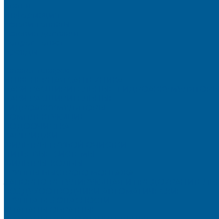
Статьи
Информация
Условия оплаты
Условия доставки
Вопрос - ответ
Бренды
...
Каталог товаров
ИНЖЕНЕРНАЯ САНТЕХНИКА
БАКИ РАСШИРИТЕЛЬНЫЕ, ГИДРОАККУМУЛЯТОРЫ
БАКИ РАСШИРИТЕЛЬНЫЕ
ГИДРОАККУМУЛЯТОРЫ
КОМПЛЕКТУЮЩИЕ
ВОДООЧИСТКА
КАРТРИДЖИ
ФИЛЬТРЫ ГРУБОЙ ОЧИСТКИ
ПИТЬЕВЫЕ СИСТЕМЫ
ФИЛЬТРЫ-КОЛБЫ
ГРУППЫ БЫСТРОГО МОНТАЖА
ЗАПОРНО-РЕГУЛИРУЮЩАЯ И ПРЕДОХРАНИТЕЛЬН
ВОЗДУХООТВОДЧИКИ АВТОМАТИЧЕСКИЕ
ГРУППА БЕЗОПАСНОСТИ
КЛАПАНЫ ОБРАТНЫЕ