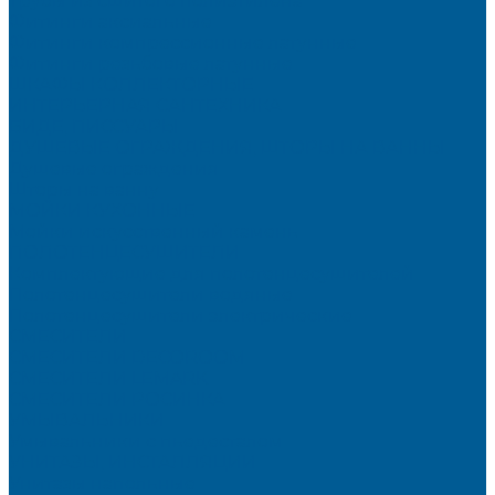
Трубы из сшитого полиэтилена
Фитинги аксиальные
Фитинги компрессионные латунные
Фитинги резьбовые латунные
ШКАФЫ КОЛЛЕКТОРНЫЕ
ИНТЕРЬЕРНАЯ САНТЕХНИКА
БИДЕ, ПИССУАРЫ
ДУШЕВЫЕ ОГРАЖДЕНИЯ, ШТОРЫ НА ВАННЫ
Душевые ограждения
Шторы на ванну
МОЙКИ КУХОННЫЕ
Мойки искусственный камень
ПОЛОТЕНЦЕСУШИТЕЛИ
Комплектующие для полотенцесушителей
Полотенцесушители водяные
Полотенцесушители электрические
СМЕСИТЕЛИ
СМЕСИТЕЛИ DECOROOM
СМЕСИТЕЛИ LEMARK
СМЕСИТЕЛИ РОСИНКА
УМЫВАЛЬНИКИ
Умывальники с пьедесталом
УНИТАЗЫ, ИНСТАЛЛЯЦИИ
Унитазы напольные