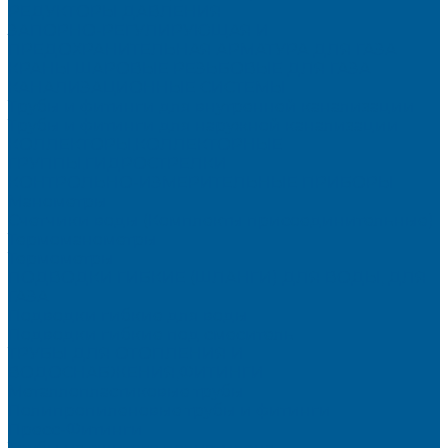
РЕДУКТОРЫ ДАВЛЕНИЯ
ЗАПОРНО-РЕГУЛИРУЮЩАЯ И
ПРЕДОХРАНИТЕЛЬНАЯ АРМАТУРА ДЛЯ ГАЗА
КРАНЫ ШАРОВЫЕ РЕЗЬБОВЫЕ ДЛЯ ГАЗА
КАНАЛИЗАЦИОННЫЕ СИСТЕМЫ
Трубы и фитинги для внутренней канализации
Трубы и фитинги для наружной канализации
КОЛЛЕКТОРЫ,КОЛЛЕКТОРНЫЕ
ГРУППЫ,ГИДРОСТРЕЛКИ
КОНТРОЛЬНО-ИЗМЕРИТЕЛЬНЫЕ ПРИБОРЫ
Манометры
Счетчики воды (Комплекты присоединительные)
Термоманометры
Термометры
ПОДВОДКИ ГИБКИЕ (ШЛАНГИ) ДЛЯ ВОДЫ, ДЛЯ
ГАЗА
Подводки гибкие для воды
Подводки гибкие под смеситель
ТРУБЫ ДЛЯ ОТОПЛЕНИЯ И
ВОДОСНАБЖЕНИЯ,ФИТИНГИ
Металлопластиковые трубы
Полипропиленовые трубы и фитинги
Пресс-Фитинги