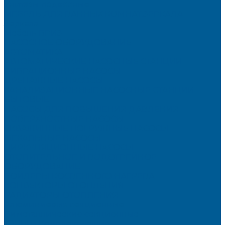
Унитазы подвесные
МЕБЕЛЬ ДЛЯ ВАННЫХ КОМНАТ,ЗЕРКАЛА
Зеркала
Мебель БРИЗ
НАСОСНОЕ ОБОРУДОВАНИЕ
АВТОМАТИКА
АВТОМАТИЧЕСКИЕ НАСОСНЫЕ СТАНЦИИ
ВИБРАЦИОННЫЕ НАСОСЫ
ДРЕНАЖНЫЕ НАСОСЫ
КАНАЛИЗАЦИОННЫЕ НАСОСНЫЕ СТАНЦИИ
БЫТОВЫЕ
НАСОСЫ ДЛЯ ПОВЫШЕНИЯ ДАВЛЕНИЯ
ПОВЕРХНОСТНЫЕ НАСОСЫ
СКВАЖИННЫЕ ПОГРУЖНЫЕ НАСОСЫ
ФЕКАЛЬНЫЕ НАСОСЫ
ЦИРКУЛЯЦИОННЫЕ НАСОСЫ
ОТОПИТЕЛЬНОЕ И ВОДОГРЕЙНОЕ
ОБОРУДОВАНИЕ
БОЙЛЕРЫ КОСВЕННОГО НАГРЕВА
КОНВЕКТОРЫ ОТОПЛЕНИЯ
РАДИАТОРЫ ОТОПЛЕНИЯ
Алюминиевые секционные
Биметаллические секционные
ТЭНЫ и Комплектующие