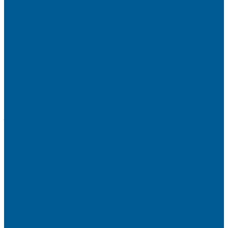
ИНЖЕНЕРНАЯ САНТЕХНИКА
БАКИ РАСШИРИТЕЛЬНЫЕ,
ГИДРОАККУМУЛЯТОРЫ,МЕМБРАНЫ.
БАКИ РАСШИРИТЕЛЬНЫЕ
ГИДРОАККУМУЛЯТОРЫ
КОМПЛЕКТУЮЩИЕ
ВОДООЧИСТКА
КАРТРИДЖИ
ФИЛЬТРЫ ГРУБОЙ ОЧИСТКИ
ПИТЬЕВЫЕ СИСТЕМЫ
ФИЛЬТРЫ-КОЛБЫ
ГРУППЫ БЫСТРОГО МОНТАЖА
ЗАПОРНО-РЕГУЛИРУЮЩАЯ И
ПРЕДОХРАНИТЕЛЬНАЯ АРМАТУРА ДЛЯ ВОДЫ
ВОЗДУХООТВОДЧИКИ АВТОМАТИЧЕСКИЕ
ГРУППА БЕЗОПАСНОСТИ
КЛАПАНЫ ОБРАТНЫЕ
КЛАПАНЫ ПРЕДОХРАНИТЕЛЬНЫЕ
КЛАПАНЫ ТЕРМОСМЕСИТЕЛЬНЫЕ
КРАНЫ ДЛЯ БЫТОВЫХ ПРИБОРОВ
КРАНЫ ШАРОВЫЕ РЕЗЬБОВЫЕ
РАДИАТОРНАЯ АРМАТУРА
- Головки термостатические
-Клапаны (вентили) радиаторные