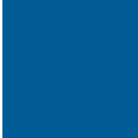
КАНАЛИЗАЦИОННЫЕ НАСОСНЫЕ СТАНЦИИ БЫТО
НАСОСЫ ДЛЯ ПОВЫШЕНИЯ ДАВЛЕНИЯ
ПОВЕРХНОСТНЫЕ НАСОСЫ
СКВАЖИННЫЕ ПОГРУЖНЫЕ НАСОСЫ
ФЕКАЛЬНЫЕ НАСОСЫ
ЦИРКУЛЯЦИОННЫЕ НАСОСЫ
ОТОПИТЕЛЬНОЕ И ВОДОГРЕЙНОЕ ОБОРУДОВАН
БОЙЛЕРЫ КОСВЕННОГО НАГРЕВА
КОНВЕКТОРЫ ОТОПЛЕНИЯ
РАДИАТОРЫ ОТОПЛЕНИЯ
Алюминиевые секционные
Биметаллические секционные
ТЭНЫ и Комплектующие
Акции
Компания
Новости
Вакансии
Политика конфиденциальности
Сертификаты
Пригласить в тендер
Наши магазины
Контакты
Статьи
Информация