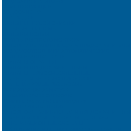
ГИДРОАККУМУЛЯТОРЫ
КОМПЛЕКТУЮЩИЕ
ВОДООЧИСТКА
КАРТРИДЖИ
ФИЛЬТРЫ ГРУБОЙ ОЧИСТКИ
ПИТЬЕВЫЕ СИСТЕМЫ
ФИЛЬТРЫ-КОЛБЫ
ГРУППЫ БЫСТРОГО МОНТАЖА
ЗАПОРНО-РЕГУЛИРУЮЩАЯ И ПРЕДОХРАНИТЕЛЬН
ВОЗДУХООТВОДЧИКИ АВТОМАТИЧЕСКИЕ
ГРУППА БЕЗОПАСНОСТИ
КЛАПАНЫ ОБРАТНЫЕ
КЛАПАНЫ ПРЕДОХРАНИТЕЛЬНЫЕ
КЛАПАНЫ ТЕРМОСМЕСИТЕЛЬНЫЕ
КРАНЫ ДЛЯ БЫТОВЫХ ПРИБОРОВ
КРАНЫ ШАРОВЫЕ РЕЗЬБОВЫЕ
РАДИАТОРНАЯ АРМАТУРА
- Головки термостатические
-Клапаны (вентили) радиаторные
РЕДУКТОРЫ ДАВЛЕНИЯ
ЗАПОРНО-РЕГУЛИРУЮЩАЯ И ПРЕДОХРАНИТЕЛЬНА
КРАНЫ ШАРОВЫЕ РЕЗЬБОВЫЕ ДЛЯ ГАЗА
КАНАЛИЗАЦИОННЫЕ СИСТЕМЫ
Трубы и фитинги для внутренней канализации