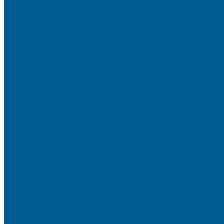
Шторы на ванну
МОЙКИ КУХОННЫЕ
Мойки искусственный камень
ПОЛОТЕНЦЕСУШИТЕЛИ
Комплектующие для полотенцесушителей
Полотенцесушители водяные
Полотенцесушители электрические
СМЕСИТЕЛИ
СМЕСИТЕЛИ DECOROOM
СМЕСИТЕЛИ LEMARK
СМЕСИТЕЛИ РОСИНКА
УМЫВАЛЬНИКИ
Умывальники с пьедесталом
УНИТАЗЫ, ИНСТАЛЛЯЦИИ
Унитазы напольные
Унитазы подвесные
МЕБЕЛЬ ДЛЯ ВАННЫХ КОМНАТ,ЗЕРКАЛА
Зеркала
Мебель БРИЗ
НАСОСНОЕ ОБОРУДОВАНИЕ
АВТОМАТИКА
АВТОМАТИЧЕСКИЕ НАСОСНЫЕ СТАНЦИИ
ВИБРАЦИОННЫЕ НАСОСЫ
ДРЕНАЖНЫЕ НАСОСЫ