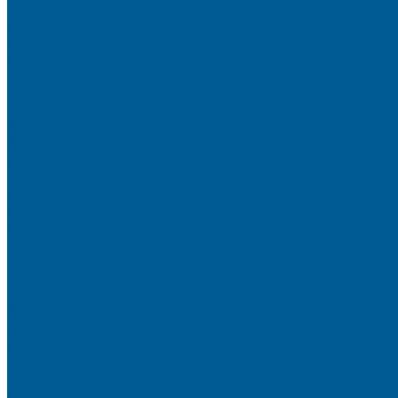
Трубы и фитинги для наружной канализации
КОЛЛЕКТОРЫ,КОЛЛЕКТОРНЫЕ ГРУППЫ,ГИДРОС
КОНТРОЛЬНО-ИЗМЕРИТЕЛЬНЫЕ ПРИБОРЫ
Манометры
Счетчики воды (Комплекты присоединительные)
Термоманометры
Термометры
ПОДВОДКИ ГИБКИЕ (ШЛАНГИ) ДЛЯ ВОДЫ, ДЛЯ Г
Подводки гибкие для воды
Подводки гибкие под смеситель
ТРУБЫ ДЛЯ ОТОПЛЕНИЯ И ВОДОСНАБЖЕНИЯ,ФИ
Металлопластиковые трубы
Полипропиленовые трубы и фитинги
Пресс-Фитинги
Трубы из сшитого полиэтилена
Фитинги аксиальные
Фитинги компрессионные латунные
Фитинги резьбовые латунные
ШКАФЫ КОЛЛЕКТОРНЫЕ
ИНТЕРЬЕРНАЯ САНТЕХНИКА
БИДЕ, ПИССУАРЫ
ДУШЕВЫЕ ОГРАЖДЕНИЯ, ШТОРЫ НА ВАННЫ
Душевые ограждения