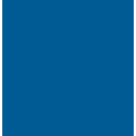
Унитазы подвесные
МЕБЕЛЬ ДЛЯ ВАННЫХ КОМНАТ,ЗЕРКАЛА
Зеркала
Мебель БРИЗ
НАСОСНОЕ ОБОРУДОВАНИЕ
АВТОМАТИКА
АВТОМАТИЧЕСКИЕ НАСОСНЫЕ СТАНЦИИ
ВИБРАЦИОННЫЕ НАСОСЫ
ДРЕНАЖНЫЕ НАСОСЫ
КАНАЛИЗАЦИОННЫЕ НАСОСНЫЕ СТАНЦИИ
БЫТОВЫЕ
НАСОСЫ ДЛЯ ПОВЫШЕНИЯ ДАВЛЕНИЯ
ПОВЕРХНОСТНЫЕ НАСОСЫ
СКВАЖИННЫЕ ПОГРУЖНЫЕ НАСОСЫ
ФЕКАЛЬНЫЕ НАСОСЫ
ЦИРКУЛЯЦИОННЫЕ НАСОСЫ
ОТОПИТЕЛЬНОЕ И ВОДОГРЕЙНОЕ
ОБОРУДОВАНИЕ
БОЙЛЕРЫ КОСВЕННОГО НАГРЕВА
КОНВЕКТОРЫ ОТОПЛЕНИЯ
РАДИАТОРЫ ОТОПЛЕНИЯ
Алюминиевые секционные
Биметаллические секционные
ТЭНЫ и Комплектующие