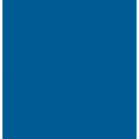
РЕДУКТОРЫ ДАВЛЕНИЯ
ЗАПОРНО-РЕГУЛИРУЮЩАЯ И
ПРЕДОХРАНИТЕЛЬНАЯ АРМАТУРА ДЛЯ ГАЗА
КРАНЫ ШАРОВЫЕ РЕЗЬБОВЫЕ ДЛЯ ГАЗА
КАНАЛИЗАЦИОННЫЕ СИСТЕМЫ
Трубы и фитинги для внутренней канализации
Трубы и фитинги для наружной канализации
КОЛЛЕКТОРЫ,КОЛЛЕКТОРНЫЕ
ГРУППЫ,ГИДРОСТРЕЛКИ
КОНТРОЛЬНО-ИЗМЕРИТЕЛЬНЫЕ ПРИБОРЫ
Манометры
Счетчики воды (Комплекты присоединительные)
Термоманометры
Термометры
ПОДВОДКИ ГИБКИЕ (ШЛАНГИ) ДЛЯ ВОДЫ, ДЛЯ
ГАЗА
Подводки гибкие для воды
Подводки гибкие под смеситель
ТРУБЫ ДЛЯ ОТОПЛЕНИЯ И
ВОДОСНАБЖЕНИЯ,ФИТИНГИ
Металлопластиковые трубы
Полипропиленовые трубы и фитинги
Пресс-Фитинги