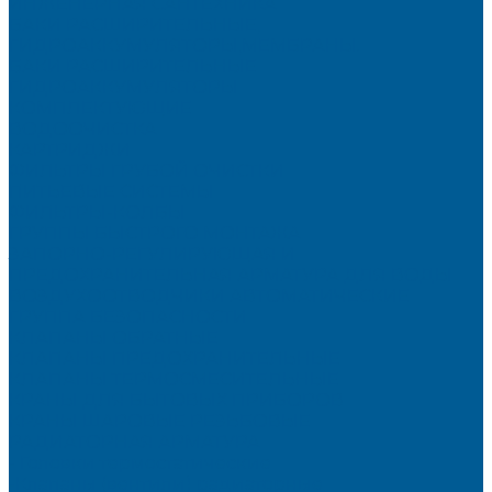
ИНЖЕНЕРНАЯ САНТЕХНИКА
БАКИ РАСШИРИТЕЛЬНЫЕ,
ГИДРОАККУМУЛЯТОРЫ,МЕМБРАНЫ.
БАКИ РАСШИРИТЕЛЬНЫЕ
ГИДРОАККУМУЛЯТОРЫ
КОМПЛЕКТУЮЩИЕ
ВОДООЧИСТКА
КАРТРИДЖИ
ФИЛЬТРЫ ГРУБОЙ ОЧИСТКИ
ПИТЬЕВЫЕ СИСТЕМЫ
ФИЛЬТРЫ-КОЛБЫ
ГРУППЫ БЫСТРОГО МОНТАЖА
ЗАПОРНО-РЕГУЛИРУЮЩАЯ И
ПРЕДОХРАНИТЕЛЬНАЯ АРМАТУРА ДЛЯ ВОДЫ
ВОЗДУХООТВОДЧИКИ АВТОМАТИЧЕСКИЕ
ГРУППА БЕЗОПАСНОСТИ
КЛАПАНЫ ОБРАТНЫЕ
КЛАПАНЫ ПРЕДОХРАНИТЕЛЬНЫЕ
КЛАПАНЫ ТЕРМОСМЕСИТЕЛЬНЫЕ
КРАНЫ ДЛЯ БЫТОВЫХ ПРИБОРОВ
КРАНЫ ШАРОВЫЕ РЕЗЬБОВЫЕ
РАДИАТОРНАЯ АРМАТУРА
- Головки термостатические
-Клапаны (вентили) радиаторные