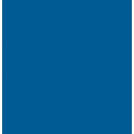
Манометры
Счетчики воды (Комплекты присоединительные)
Термоманометры
Термометры
ПОДВОДКИ ГИБКИЕ (ШЛАНГИ) ДЛЯ ВОДЫ, ДЛЯ
ГАЗА
Подводки гибкие для воды
Подводки гибкие под смеситель
ТРУБЫ ДЛЯ ОТОПЛЕНИЯ И
ВОДОСНАБЖЕНИЯ,ФИТИНГИ
Металлопластиковые трубы
Полипропиленовые трубы и фитинги
Пресс-Фитинги
Трубы из сшитого полиэтилена
Фитинги аксиальные
Фитинги компрессионные латунные
Фитинги резьбовые латунные
ШКАФЫ КОЛЛЕКТОРНЫЕ
ИНТЕРЬЕРНАЯ САНТЕХНИКА
БИДЕ, ПИССУАРЫ
ДУШЕВЫЕ ОГРАЖДЕНИЯ, ШТОРЫ НА ВАННЫ
Душевые ограждения
Шторы на ванну
МОЙКИ КУХОННЫЕ