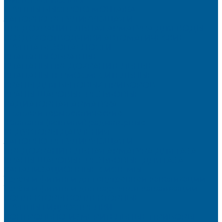
ФИЛЬТРЫ-КОЛБЫ
ГРУППЫ БЫСТРОГО МОНТАЖА
ЗАПОРНО-РЕГУЛИРУЮЩАЯ И
ПРЕДОХРАНИТЕЛЬНАЯ АРМАТУРА ДЛЯ ВОДЫ
ВОЗДУХООТВОДЧИКИ АВТОМАТИЧЕСКИЕ
ГРУППА БЕЗОПАСНОСТИ
КЛАПАНЫ ОБРАТНЫЕ
КЛАПАНЫ ПРЕДОХРАНИТЕЛЬНЫЕ
КЛАПАНЫ ТЕРМОСМЕСИТЕЛЬНЫЕ
КРАНЫ ДЛЯ БЫТОВЫХ ПРИБОРОВ
КРАНЫ ШАРОВЫЕ РЕЗЬБОВЫЕ
РАДИАТОРНАЯ АРМАТУРА
- Головки термостатические
-Клапаны (вентили) радиаторные
РЕДУКТОРЫ ДАВЛЕНИЯ
ЗАПОРНО-РЕГУЛИРУЮЩАЯ И
ПРЕДОХРАНИТЕЛЬНАЯ АРМАТУРА ДЛЯ ГАЗА
КРАНЫ ШАРОВЫЕ РЕЗЬБОВЫЕ ДЛЯ ГАЗА
КАНАЛИЗАЦИОННЫЕ СИСТЕМЫ
Трубы и фитинги для внутренней канализации
Трубы и фитинги для наружной канализации
КОЛЛЕКТОРЫ,КОЛЛЕКТОРНЫЕ
ГРУППЫ,ГИДРОСТРЕЛКИ
КОНТРОЛЬНО-ИЗМЕРИТЕЛЬНЫЕ ПРИБОРЫ