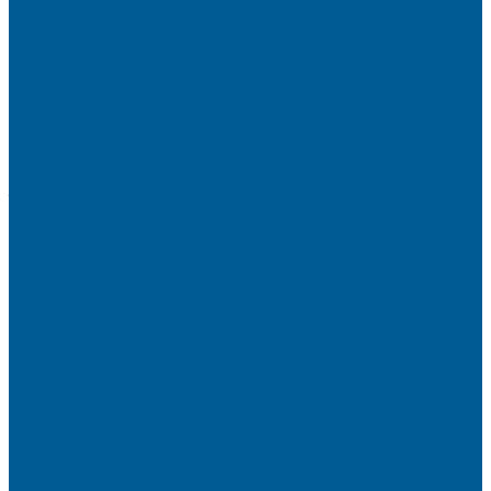
БАКИ РАСШИРИТЕЛЬНЫЕ,
ГИДРОАККУМУЛЯТОРЫ,МЕМБРАНЫ.
ВОДООЧИСТКА
ГРУППЫ БЫСТРОГО МОНТАЖА
ИНТЕРЬЕРНАЯ САНТЕХНИКА
БИДЕ, ПИССУАРЫ
ДУШЕВЫЕ ОГРАЖДЕНИЯ, ШТОРЫ НА ВАННЫ
МОЙКИ КУХОННЫЕ
МЕБЕЛЬ ДЛЯ ВАННЫХ КОМНАТ,ЗЕРКАЛА
Зеркала
Мебель БРИЗ
НАСОСНОЕ ОБОРУДОВАНИЕ
АВТОМАТИКА
АВТОМАТИЧЕСКИЕ НАСОСНЫЕ СТАНЦИИ
ВИБРАЦИОННЫЕ НАСОСЫ
ОТОПИТЕЛЬНОЕ И ВОДОГРЕЙНОЕ
ОБОРУДОВАНИЕ
БОЙЛЕРЫ КОСВЕННОГО НАГРЕВА
КОНВЕКТОРЫ ОТОПЛЕНИЯ
РАДИАТОРЫ ОТОПЛЕНИЯ
Акции
Компания
Новости
Вакансии