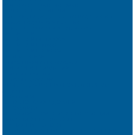
Мойки искусственный камень
ПОЛОТЕНЦЕСУШИТЕЛИ
Комплектующие для полотенцесушителей
Полотенцесушители водяные
Полотенцесушители электрические
СМЕСИТЕЛИ
СМЕСИТЕЛИ DECOROOM
СМЕСИТЕЛИ LEMARK
СМЕСИТЕЛИ РОСИНКА
УМЫВАЛЬНИКИ
Умывальники с пьедесталом
УНИТАЗЫ, ИНСТАЛЛЯЦИИ
Унитазы напольные
Унитазы подвесные
МЕБЕЛЬ ДЛЯ ВАННЫХ КОМНАТ,ЗЕРКАЛА
Зеркала
Мебель БРИЗ
НАСОСНОЕ ОБОРУДОВАНИЕ
АВТОМАТИКА
АВТОМАТИЧЕСКИЕ НАСОСНЫЕ СТАНЦИИ
ВИБРАЦИОННЫЕ НАСОСЫ
ДРЕНАЖНЫЕ НАСОСЫ
КАНАЛИЗАЦИОННЫЕ НАСОСНЫЕ СТАНЦИИ