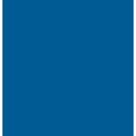
БЫТОВЫЕ
НАСОСЫ ДЛЯ ПОВЫШЕНИЯ ДАВЛЕНИЯ
ПОВЕРХНОСТНЫЕ НАСОСЫ
СКВАЖИННЫЕ ПОГРУЖНЫЕ НАСОСЫ
ФЕКАЛЬНЫЕ НАСОСЫ
ЦИРКУЛЯЦИОННЫЕ НАСОСЫ
ОТОПИТЕЛЬНОЕ И ВОДОГРЕЙНОЕ
ОБОРУДОВАНИЕ
БОЙЛЕРЫ КОСВЕННОГО НАГРЕВА
КОНВЕКТОРЫ ОТОПЛЕНИЯ
РАДИАТОРЫ ОТОПЛЕНИЯ
Алюминиевые секционные
Биметаллические секционные
ТЭНЫ и Комплектующие
Акции
Компания
Новости
Вакансии
Политика конфиденциальности
Сертификаты
Пригласить в тендер
Наши магазины
Контакты
Статьи