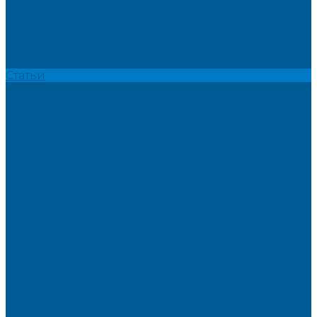
Политика конфиденциальности
Сертификаты
Пригласить в тендер
Наши магазины
Контакты
Статьи
Информация
Условия оплаты
Условия доставки
Вопрос - ответ
Бренды
...
Каталог товаров
ИНЖЕНЕРНАЯ САНТЕХНИКА
БАКИ РАСШИРИТЕЛЬНЫЕ,
ГИДРОАККУМУЛЯТОРЫ,МЕМБРАНЫ.
БАКИ РАСШИРИТЕЛЬНЫЕ
ГИДРОАККУМУЛЯТОРЫ
КОМПЛЕКТУЮЩИЕ
ВОДООЧИСТКА
КАРТРИДЖИ
ФИЛЬТРЫ ГРУБОЙ ОЧИСТКИ
ПИТЬЕВЫЕ СИСТЕМЫ