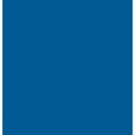
ИНТЕРЬЕРНАЯ САНТЕХНИКА
БИДЕ, ПИССУАРЫ
ДУШЕВЫЕ ОГРАЖДЕНИЯ, ШТОРЫ НА ВАННЫ
Душевые ограждения
Шторы на ванну
МОЙКИ КУХОННЫЕ
Мойки искусственный камень
ПОЛОТЕНЦЕСУШИТЕЛИ
Комплектующие для полотенцесушителей
Полотенцесушители водяные
Полотенцесушители электрические
СМЕСИТЕЛИ
СМЕСИТЕЛИ DECOROOM
СМЕСИТЕЛИ LEMARK
СМЕСИТЕЛИ РОСИНКА
УМЫВАЛЬНИКИ
Умывальники с пьедесталом
УНИТАЗЫ, ИНСТАЛЛЯЦИИ
Унитазы напольные
Унитазы подвесные
МЕБЕЛЬ ДЛЯ ВАННЫХ КОМНАТ,ЗЕРКАЛА
Зеркала
Мебель БРИЗ
НАСОСНОЕ ОБОРУДОВАНИЕ