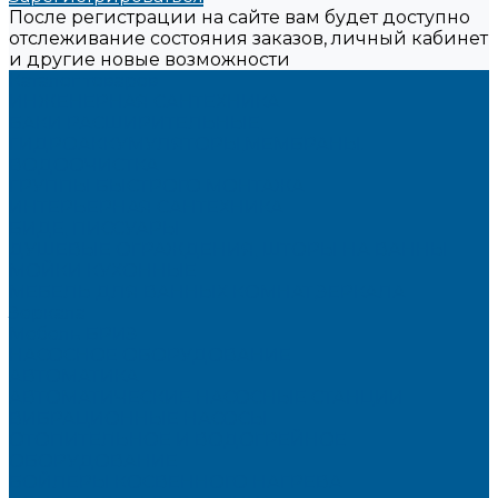
После регистрации на сайте вам будет доступно
отслеживание состояния заказов, личный кабинет
и другие новые возможности
Каталог товаров
ИНЖЕНЕРНАЯ САНТЕХНИКА
БАКИ РАСШИРИТЕЛЬНЫЕ,
ГИДРОАККУМУЛЯТОРЫ,МЕМБРАНЫ.
ВОДООЧИСТКА
ГРУППЫ БЫСТРОГО МОНТАЖА
ИНТЕРЬЕРНАЯ САНТЕХНИКА
БИДЕ, ПИССУАРЫ
ДУШЕВЫЕ ОГРАЖДЕНИЯ, ШТОРЫ НА ВАННЫ
МОЙКИ КУХОННЫЕ
МЕБЕЛЬ ДЛЯ ВАННЫХ КОМНАТ,ЗЕРКАЛА
Зеркала
Мебель БРИЗ
НАСОСНОЕ ОБОРУДОВАНИЕ
АВТОМАТИКА
АВТОМАТИЧЕСКИЕ НАСОСНЫЕ СТАНЦИИ
ВИБРАЦИОННЫЕ НАСОСЫ
ОТОПИТЕЛЬНОЕ И ВОДОГРЕЙНОЕ
ОБОРУДОВАНИЕ
БОЙЛЕРЫ КОСВЕННОГО НАГРЕВА