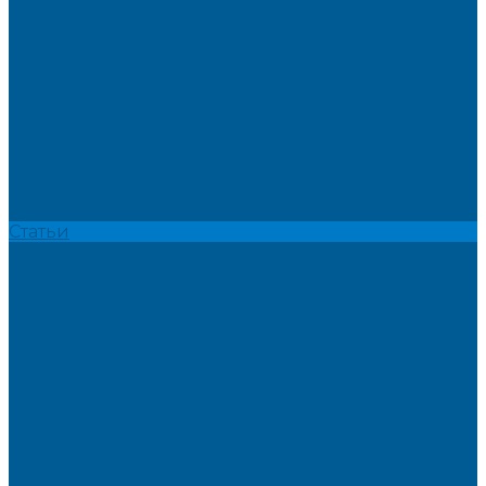
КОНВЕКТОРЫ ОТОПЛЕНИЯ
РАДИАТОРЫ ОТОПЛЕНИЯ
Акции
Компания
Новости
Вакансии
Политика конфиденциальности
Сертификаты
Пригласить в тендер
Наши магазины
Контакты
Статьи
Информация
Условия оплаты
Условия доставки
Вопрос - ответ
Бренды
...
Каталог товаров
ИНЖЕНЕРНАЯ САНТЕХНИКА
БАКИ РАСШИРИТЕЛЬНЫЕ,
ГИДРОАККУМУЛЯТОРЫ,МЕМБРАНЫ.
БАКИ РАСШИРИТЕЛЬНЫЕ
ГИДРОАККУМУЛЯТОРЫ