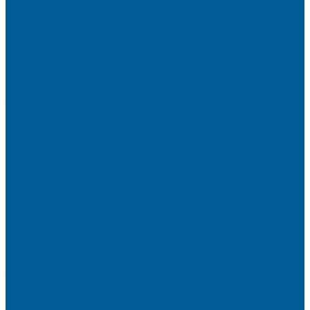
КОМПЛЕКТУЮЩИЕ
ВОДООЧИСТКА
КАРТРИДЖИ
ФИЛЬТРЫ ГРУБОЙ ОЧИСТКИ
ПИТЬЕВЫЕ СИСТЕМЫ
ФИЛЬТРЫ-КОЛБЫ
ГРУППЫ БЫСТРОГО МОНТАЖА
ЗАПОРНО-РЕГУЛИРУЮЩАЯ И
ПРЕДОХРАНИТЕЛЬНАЯ АРМАТУРА ДЛЯ ВОДЫ
ВОЗДУХООТВОДЧИКИ АВТОМАТИЧЕСКИЕ
ГРУППА БЕЗОПАСНОСТИ
КЛАПАНЫ ОБРАТНЫЕ
КЛАПАНЫ ПРЕДОХРАНИТЕЛЬНЫЕ
КЛАПАНЫ ТЕРМОСМЕСИТЕЛЬНЫЕ
КРАНЫ ДЛЯ БЫТОВЫХ ПРИБОРОВ
КРАНЫ ШАРОВЫЕ РЕЗЬБОВЫЕ
РАДИАТОРНАЯ АРМАТУРА
- Головки термостатические
-Клапаны (вентили) радиаторные
РЕДУКТОРЫ ДАВЛЕНИЯ
ЗАПОРНО-РЕГУЛИРУЮЩАЯ И
ПРЕДОХРАНИТЕЛЬНАЯ АРМАТУРА ДЛЯ ГАЗА
КРАНЫ ШАРОВЫЕ РЕЗЬБОВЫЕ ДЛЯ ГАЗА