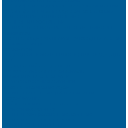
КАНАЛИЗАЦИОННЫЕ СИСТЕМЫ
Трубы и фитинги для внутренней канализации
Трубы и фитинги для наружной канализации
КОЛЛЕКТОРЫ,КОЛЛЕКТОРНЫЕ
ГРУППЫ,ГИДРОСТРЕЛКИ
КОНТРОЛЬНО-ИЗМЕРИТЕЛЬНЫЕ ПРИБОРЫ
Манометры
Счетчики воды (Комплекты присоединительные)
Термоманометры
Термометры
ПОДВОДКИ ГИБКИЕ (ШЛАНГИ) ДЛЯ ВОДЫ, ДЛЯ
ГАЗА
Подводки гибкие для воды
Подводки гибкие под смеситель
ТРУБЫ ДЛЯ ОТОПЛЕНИЯ И
ВОДОСНАБЖЕНИЯ,ФИТИНГИ
Металлопластиковые трубы
Полипропиленовые трубы и фитинги
Пресс-Фитинги
Трубы из сшитого полиэтилена
Фитинги аксиальные
Фитинги компрессионные латунные
Фитинги резьбовые латунные
ШКАФЫ КОЛЛЕКТОРНЫЕ