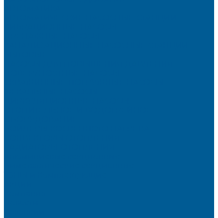
АВТОМАТИКА
АВТОМАТИЧЕСКИЕ НАСОСНЫЕ СТАНЦИИ
ВИБРАЦИОННЫЕ НАСОСЫ
ДРЕНАЖНЫЕ НАСОСЫ
КАНАЛИЗАЦИОННЫЕ НАСОСНЫЕ СТАНЦИИ
БЫТОВЫЕ
НАСОСЫ ДЛЯ ПОВЫШЕНИЯ ДАВЛЕНИЯ
ПОВЕРХНОСТНЫЕ НАСОСЫ
СКВАЖИННЫЕ ПОГРУЖНЫЕ НАСОСЫ
ФЕКАЛЬНЫЕ НАСОСЫ
ЦИРКУЛЯЦИОННЫЕ НАСОСЫ
ОТОПИТЕЛЬНОЕ И ВОДОГРЕЙНОЕ
ОБОРУДОВАНИЕ
БОЙЛЕРЫ КОСВЕННОГО НАГРЕВА
КОНВЕКТОРЫ ОТОПЛЕНИЯ
РАДИАТОРЫ ОТОПЛЕНИЯ
Алюминиевые секционные
Биметаллические секционные
ТЭНЫ и Комплектующие
Акции
Компания
Новости
Вакансии