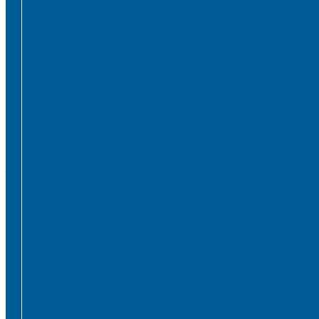
ЗАПОРНО-РЕГУЛИРУЮЩАЯ И ПРЕДОХРАНИТЕЛЬН
ВОЗДУХООТВОДЧИКИ АВТОМАТИЧЕСКИЕ
ГРУППА БЕЗОПАСНОСТИ
КЛАПАНЫ ОБРАТНЫЕ
КЛАПАНЫ ПРЕДОХРАНИТЕЛЬНЫЕ
КЛАПАНЫ ТЕРМОСМЕСИТЕЛЬНЫЕ
КРАНЫ ДЛЯ БЫТОВЫХ ПРИБОРОВ
КРАНЫ ШАРОВЫЕ РЕЗЬБОВЫЕ
РАДИАТОРНАЯ АРМАТУРА
- Головки термостатические
-Клапаны (вентили) радиаторные
РЕДУКТОРЫ ДАВЛЕНИЯ
ЗАПОРНО-РЕГУЛИРУЮЩАЯ И ПРЕДОХРАНИТЕЛЬНА
КРАНЫ ШАРОВЫЕ РЕЗЬБОВЫЕ ДЛЯ ГАЗА
КАНАЛИЗАЦИОННЫЕ СИСТЕМЫ
Трубы и фитинги для внутренней канализации
Трубы и фитинги для наружной канализации
КОЛЛЕКТОРЫ,КОЛЛЕКТОРНЫЕ ГРУППЫ,ГИДРОС
КОНТРОЛЬНО-ИЗМЕРИТЕЛЬНЫЕ ПРИБОРЫ
Манометры
Счетчики воды (Комплекты присоединительные)
Термоманометры
Термометры
ПОДВОДКИ ГИБКИЕ (ШЛАНГИ) ДЛЯ ВОДЫ, ДЛЯ Г