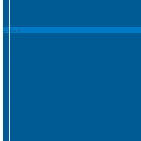
Политика конфиденциальности
Сертификаты
Пригласить в тендер
Наши магазины
Контакты
Статьи
Информация
Условия оплаты
Условия доставки
Вопрос - ответ
Бренды
...
Каталог товаров
ИНЖЕНЕРНАЯ САНТЕХНИКА
БАКИ РАСШИРИТЕЛЬНЫЕ, ГИДРОАККУМУЛЯТОРЫ
БАКИ РАСШИРИТЕЛЬНЫЕ
ГИДРОАККУМУЛЯТОРЫ
КОМПЛЕКТУЮЩИЕ
ВОДООЧИСТКА
КАРТРИДЖИ
ФИЛЬТРЫ ГРУБОЙ ОЧИСТКИ
ПИТЬЕВЫЕ СИСТЕМЫ
ФИЛЬТРЫ-КОЛБЫ
ГРУППЫ БЫСТРОГО МОНТАЖА