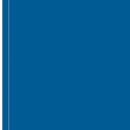
Подводки гибкие для воды
Подводки гибкие под смеситель
ТРУБЫ ДЛЯ ОТОПЛЕНИЯ И ВОДОСНАБЖЕНИЯ,ФИ
Металлопластиковые трубы
Полипропиленовые трубы и фитинги
Пресс-Фитинги
Трубы из сшитого полиэтилена
Фитинги аксиальные
Фитинги компрессионные латунные
Фитинги резьбовые латунные
ШКАФЫ КОЛЛЕКТОРНЫЕ
ИНТЕРЬЕРНАЯ САНТЕХНИКА
БИДЕ, ПИССУАРЫ
ДУШЕВЫЕ ОГРАЖДЕНИЯ, ШТОРЫ НА ВАННЫ
Душевые ограждения
Шторы на ванну
МОЙКИ КУХОННЫЕ
Мойки искусственный камень
ПОЛОТЕНЦЕСУШИТЕЛИ
Комплектующие для полотенцесушителей
Полотенцесушители водяные
Полотенцесушители электрические
СМЕСИТЕЛИ