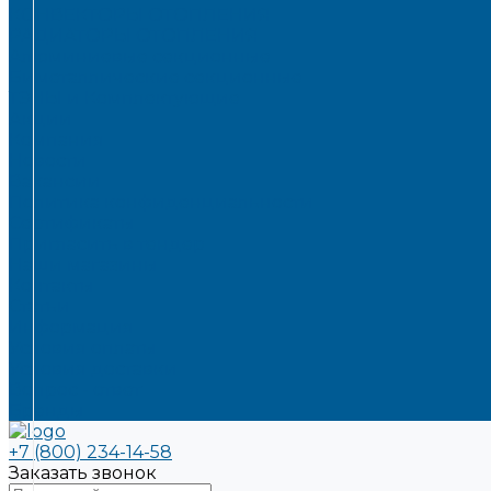
КОНВЕКТОРЫ ОТОПЛЕНИЯ
РАДИАТОРЫ ОТОПЛЕНИЯ
Алюминиевые секционные
Биметаллические секционные
ТЭНЫ и Комплектующие
Акции
Компания
Новости
Вакансии
Политика конфиденциальности
Сертификаты
Пригласить в тендер
Наши магазины
Контакты
Статьи
Информация
Условия оплаты
Условия доставки
Вопрос - ответ
Бренды
+7 (800) 234-14-58
Заказать звонок