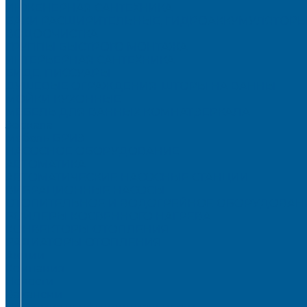
ИНЖЕНЕРНАЯ САНТЕХНИКА
БАКИ РАСШИРИТЕЛЬНЫЕ, ГИДРОАККУМУЛЯТОРЫ
ВОДООЧИСТКА
ГРУППЫ БЫСТРОГО МОНТАЖА
ИНТЕРЬЕРНАЯ САНТЕХНИКА
БИДЕ, ПИССУАРЫ
ДУШЕВЫЕ ОГРАЖДЕНИЯ, ШТОРЫ НА ВАННЫ
МОЙКИ КУХОННЫЕ
МЕБЕЛЬ ДЛЯ ВАННЫХ КОМНАТ,ЗЕРКАЛА
Зеркала
Мебель БРИЗ
НАСОСНОЕ ОБОРУДОВАНИЕ
АВТОМАТИКА
АВТОМАТИЧЕСКИЕ НАСОСНЫЕ СТАНЦИИ
ВИБРАЦИОННЫЕ НАСОСЫ
ОТОПИТЕЛЬНОЕ И ВОДОГРЕЙНОЕ ОБОРУДОВАН
БОЙЛЕРЫ КОСВЕННОГО НАГРЕВА
КОНВЕКТОРЫ ОТОПЛЕНИЯ
РАДИАТОРЫ ОТОПЛЕНИЯ
Акции
Компания
Новости
Вакансии