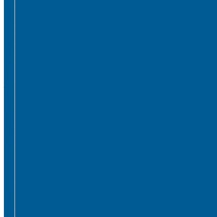
СМЕСИТЕЛИ DECOROOM
СМЕСИТЕЛИ LEMARK
СМЕСИТЕЛИ РОСИНКА
УМЫВАЛЬНИКИ
Умывальники с пьедесталом
УНИТАЗЫ, ИНСТАЛЛЯЦИИ
Унитазы напольные
Унитазы подвесные
МЕБЕЛЬ ДЛЯ ВАННЫХ КОМНАТ,ЗЕРКАЛА
Зеркала
Мебель БРИЗ
НАСОСНОЕ ОБОРУДОВАНИЕ
АВТОМАТИКА
АВТОМАТИЧЕСКИЕ НАСОСНЫЕ СТАНЦИИ
ВИБРАЦИОННЫЕ НАСОСЫ
ДРЕНАЖНЫЕ НАСОСЫ
КАНАЛИЗАЦИОННЫЕ НАСОСНЫЕ СТАНЦИИ БЫТО
НАСОСЫ ДЛЯ ПОВЫШЕНИЯ ДАВЛЕНИЯ
ПОВЕРХНОСТНЫЕ НАСОСЫ
СКВАЖИННЫЕ ПОГРУЖНЫЕ НАСОСЫ
ФЕКАЛЬНЫЕ НАСОСЫ
ЦИРКУЛЯЦИОННЫЕ НАСОСЫ
ОТОПИТЕЛЬНОЕ И ВОДОГРЕЙНОЕ ОБОРУДОВАН
БОЙЛЕРЫ КОСВЕННОГО НАГРЕВА