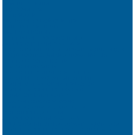
КОМПЛЕКТУЮЩИЕ
ВОДООЧИСТКА
КАРТРИДЖИ
ФИЛЬТРЫ ГРУБОЙ ОЧИСТКИ
ПИТЬЕВЫЕ СИСТЕМЫ
ФИЛЬТРЫ-КОЛБЫ
ГРУППЫ БЫСТРОГО МОНТАЖА
ЗАПОРНО-РЕГУЛИРУЮЩАЯ И
ПРЕДОХРАНИТЕЛЬНАЯ АРМАТУРА ДЛЯ ВОДЫ
ВОЗДУХООТВОДЧИКИ АВТОМАТИЧЕСКИЕ
ГРУППА БЕЗОПАСНОСТИ
КЛАПАНЫ ОБРАТНЫЕ
КЛАПАНЫ ПРЕДОХРАНИТЕЛЬНЫЕ
КЛАПАНЫ ТЕРМОСМЕСИТЕЛЬНЫЕ
КРАНЫ ДЛЯ БЫТОВЫХ ПРИБОРОВ
КРАНЫ ШАРОВЫЕ РЕЗЬБОВЫЕ
РАДИАТОРНАЯ АРМАТУРА
- Головки термостатические
-Клапаны (вентили) радиаторные
РЕДУКТОРЫ ДАВЛЕНИЯ
ЗАПОРНО-РЕГУЛИРУЮЩАЯ И
ПРЕДОХРАНИТЕЛЬНАЯ АРМАТУРА ДЛЯ ГАЗА
КРАНЫ ШАРОВЫЕ РЕЗЬБОВЫЕ ДЛЯ ГАЗА