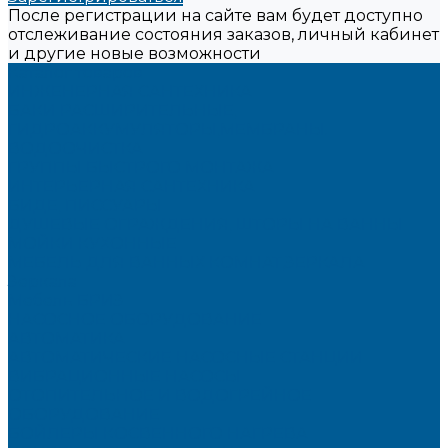
После регистрации на сайте вам будет доступно
отслеживание состояния заказов, личный кабинет
и другие новые возможности
Каталог товаров
ИНЖЕНЕРНАЯ САНТЕХНИКА
БАКИ РАСШИРИТЕЛЬНЫЕ,
ГИДРОАККУМУЛЯТОРЫ,МЕМБРАНЫ.
ВОДООЧИСТКА
ГРУППЫ БЫСТРОГО МОНТАЖА
ИНТЕРЬЕРНАЯ САНТЕХНИКА
БИДЕ, ПИССУАРЫ
ДУШЕВЫЕ ОГРАЖДЕНИЯ, ШТОРЫ НА ВАННЫ
МОЙКИ КУХОННЫЕ
МЕБЕЛЬ ДЛЯ ВАННЫХ КОМНАТ,ЗЕРКАЛА
Зеркала
Мебель БРИЗ
НАСОСНОЕ ОБОРУДОВАНИЕ
АВТОМАТИКА
АВТОМАТИЧЕСКИЕ НАСОСНЫЕ СТАНЦИИ
ВИБРАЦИОННЫЕ НАСОСЫ
ОТОПИТЕЛЬНОЕ И ВОДОГРЕЙНОЕ
ОБОРУДОВАНИЕ
БОЙЛЕРЫ КОСВЕННОГО НАГРЕВА