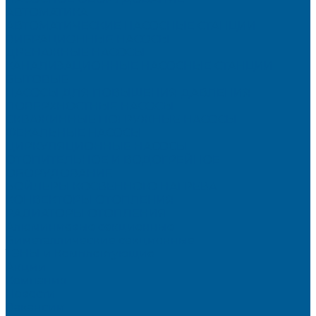
АВТОМАТИКА
АВТОМАТИЧЕСКИЕ НАСОСНЫЕ СТАНЦИИ
ВИБРАЦИОННЫЕ НАСОСЫ
ДРЕНАЖНЫЕ НАСОСЫ
КАНАЛИЗАЦИОННЫЕ НАСОСНЫЕ СТАНЦИИ
БЫТОВЫЕ
НАСОСЫ ДЛЯ ПОВЫШЕНИЯ ДАВЛЕНИЯ
ПОВЕРХНОСТНЫЕ НАСОСЫ
СКВАЖИННЫЕ ПОГРУЖНЫЕ НАСОСЫ
ФЕКАЛЬНЫЕ НАСОСЫ
ЦИРКУЛЯЦИОННЫЕ НАСОСЫ
ОТОПИТЕЛЬНОЕ И ВОДОГРЕЙНОЕ
ОБОРУДОВАНИЕ
БОЙЛЕРЫ КОСВЕННОГО НАГРЕВА
КОНВЕКТОРЫ ОТОПЛЕНИЯ
РАДИАТОРЫ ОТОПЛЕНИЯ
Алюминиевые секционные
Биметаллические секционные
ТЭНЫ и Комплектующие
Акции
Компания
Новости
Вакансии