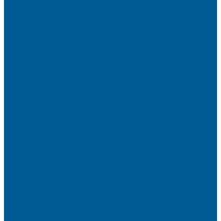
ИНТЕРЬЕРНАЯ САНТЕХНИКА
БИДЕ, ПИССУАРЫ
ДУШЕВЫЕ ОГРАЖДЕНИЯ, ШТОРЫ НА ВАННЫ
Душевые ограждения
Шторы на ванну
МОЙКИ КУХОННЫЕ
Мойки искусственный камень
ПОЛОТЕНЦЕСУШИТЕЛИ
Комплектующие для полотенцесушителей
Полотенцесушители водяные
Полотенцесушители электрические
СМЕСИТЕЛИ
СМЕСИТЕЛИ DECOROOM
СМЕСИТЕЛИ LEMARK
СМЕСИТЕЛИ РОСИНКА
УМЫВАЛЬНИКИ
Умывальники с пьедесталом
УНИТАЗЫ, ИНСТАЛЛЯЦИИ
Унитазы напольные
Унитазы подвесные
МЕБЕЛЬ ДЛЯ ВАННЫХ КОМНАТ,ЗЕРКАЛА
Зеркала
Мебель БРИЗ
НАСОСНОЕ ОБОРУДОВАНИЕ