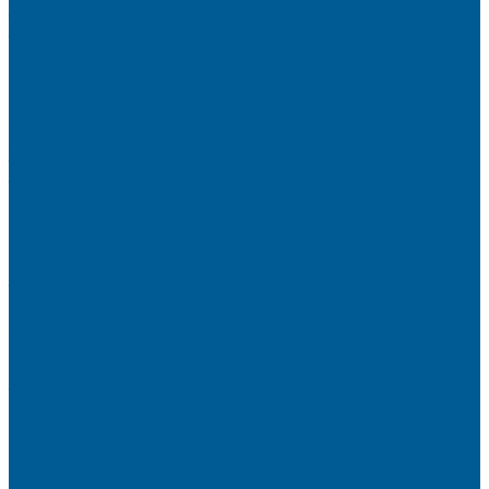
КАНАЛИЗАЦИОННЫЕ СИСТЕМЫ
Трубы и фитинги для внутренней канализации
Трубы и фитинги для наружной канализации
КОЛЛЕКТОРЫ,КОЛЛЕКТОРНЫЕ
ГРУППЫ,ГИДРОСТРЕЛКИ
КОНТРОЛЬНО-ИЗМЕРИТЕЛЬНЫЕ ПРИБОРЫ
Манометры
Счетчики воды (Комплекты присоединительные)
Термоманометры
Термометры
ПОДВОДКИ ГИБКИЕ (ШЛАНГИ) ДЛЯ ВОДЫ, ДЛЯ
ГАЗА
Подводки гибкие для воды
Подводки гибкие под смеситель
ТРУБЫ ДЛЯ ОТОПЛЕНИЯ И
ВОДОСНАБЖЕНИЯ,ФИТИНГИ
Металлопластиковые трубы
Полипропиленовые трубы и фитинги
Пресс-Фитинги
Трубы из сшитого полиэтилена
Фитинги аксиальные
Фитинги компрессионные латунные
Фитинги резьбовые латунные
ШКАФЫ КОЛЛЕКТОРНЫЕ