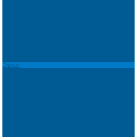
КОНВЕКТОРЫ ОТОПЛЕНИЯ
РАДИАТОРЫ ОТОПЛЕНИЯ
Акции
Компания
Новости
Вакансии
Политика конфиденциальности
Сертификаты
Пригласить в тендер
Наши магазины
Контакты
Статьи
Информация
Условия оплаты
Условия доставки
Вопрос - ответ
Бренды
...
Каталог товаров
ИНЖЕНЕРНАЯ САНТЕХНИКА
БАКИ РАСШИРИТЕЛЬНЫЕ,
ГИДРОАККУМУЛЯТОРЫ,МЕМБРАНЫ.
БАКИ РАСШИРИТЕЛЬНЫЕ
ГИДРОАККУМУЛЯТОРЫ