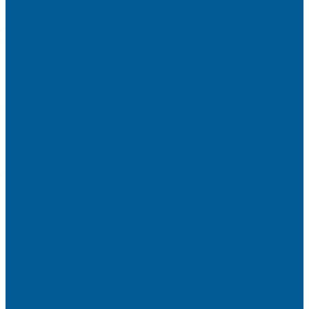
Манометры
Счетчики воды (Комплекты присоединительные)
Термоманометры
Термометры
ПОДВОДКИ ГИБКИЕ (ШЛАНГИ) ДЛЯ ВОДЫ, ДЛЯ
ГАЗА
Подводки гибкие для воды
Подводки гибкие под смеситель
ТРУБЫ ДЛЯ ОТОПЛЕНИЯ И
ВОДОСНАБЖЕНИЯ,ФИТИНГИ
Металлопластиковые трубы
Полипропиленовые трубы и фитинги
Пресс-Фитинги
Трубы из сшитого полиэтилена
Фитинги аксиальные
Фитинги компрессионные латунные
Фитинги резьбовые латунные
ШКАФЫ КОЛЛЕКТОРНЫЕ
ИНТЕРЬЕРНАЯ САНТЕХНИКА
БИДЕ, ПИССУАРЫ
ДУШЕВЫЕ ОГРАЖДЕНИЯ, ШТОРЫ НА ВАННЫ
Душевые ограждения
Шторы на ванну
МОЙКИ КУХОННЫЕ