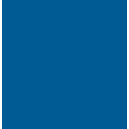
БЫТОВЫЕ
НАСОСЫ ДЛЯ ПОВЫШЕНИЯ ДАВЛЕНИЯ
ПОВЕРХНОСТНЫЕ НАСОСЫ
СКВАЖИННЫЕ ПОГРУЖНЫЕ НАСОСЫ
ФЕКАЛЬНЫЕ НАСОСЫ
ЦИРКУЛЯЦИОННЫЕ НАСОСЫ
ОТОПИТЕЛЬНОЕ И ВОДОГРЕЙНОЕ
ОБОРУДОВАНИЕ
БОЙЛЕРЫ КОСВЕННОГО НАГРЕВА
КОНВЕКТОРЫ ОТОПЛЕНИЯ
РАДИАТОРЫ ОТОПЛЕНИЯ
Алюминиевые секционные
Биметаллические секционные
ТЭНЫ и Комплектующие
Акции
Компания
Новости
Вакансии
Политика конфиденциальности
Сертификаты
Пригласить в тендер
Наши магазины
Контакты
Статьи