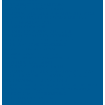
ФИЛЬТРЫ-КОЛБЫ
ГРУППЫ БЫСТРОГО МОНТАЖА
ЗАПОРНО-РЕГУЛИРУЮЩАЯ И
ПРЕДОХРАНИТЕЛЬНАЯ АРМАТУРА ДЛЯ ВОДЫ
ВОЗДУХООТВОДЧИКИ АВТОМАТИЧЕСКИЕ
ГРУППА БЕЗОПАСНОСТИ
КЛАПАНЫ ОБРАТНЫЕ
КЛАПАНЫ ПРЕДОХРАНИТЕЛЬНЫЕ
КЛАПАНЫ ТЕРМОСМЕСИТЕЛЬНЫЕ
КРАНЫ ДЛЯ БЫТОВЫХ ПРИБОРОВ
КРАНЫ ШАРОВЫЕ РЕЗЬБОВЫЕ
РАДИАТОРНАЯ АРМАТУРА
- Головки термостатические
-Клапаны (вентили) радиаторные
РЕДУКТОРЫ ДАВЛЕНИЯ
ЗАПОРНО-РЕГУЛИРУЮЩАЯ И
ПРЕДОХРАНИТЕЛЬНАЯ АРМАТУРА ДЛЯ ГАЗА
КРАНЫ ШАРОВЫЕ РЕЗЬБОВЫЕ ДЛЯ ГАЗА
КАНАЛИЗАЦИОННЫЕ СИСТЕМЫ
Трубы и фитинги для внутренней канализации
Трубы и фитинги для наружной канализации
КОЛЛЕКТОРЫ,КОЛЛЕКТОРНЫЕ
ГРУППЫ,ГИДРОСТРЕЛКИ
КОНТРОЛЬНО-ИЗМЕРИТЕЛЬНЫЕ ПРИБОРЫ