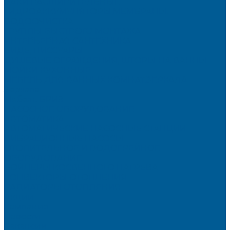
БАКИ РАСШИРИТЕЛЬНЫЕ,
ГИДРОАККУМУЛЯТОРЫ,МЕМБРАНЫ.
ВОДООЧИСТКА
ГРУППЫ БЫСТРОГО МОНТАЖА
ИНТЕРЬЕРНАЯ САНТЕХНИКА
БИДЕ, ПИССУАРЫ
ДУШЕВЫЕ ОГРАЖДЕНИЯ, ШТОРЫ НА ВАННЫ
МОЙКИ КУХОННЫЕ
МЕБЕЛЬ ДЛЯ ВАННЫХ КОМНАТ,ЗЕРКАЛА
Зеркала
Мебель БРИЗ
НАСОСНОЕ ОБОРУДОВАНИЕ
АВТОМАТИКА
АВТОМАТИЧЕСКИЕ НАСОСНЫЕ СТАНЦИИ
ВИБРАЦИОННЫЕ НАСОСЫ
ОТОПИТЕЛЬНОЕ И ВОДОГРЕЙНОЕ
ОБОРУДОВАНИЕ
БОЙЛЕРЫ КОСВЕННОГО НАГРЕВА
КОНВЕКТОРЫ ОТОПЛЕНИЯ
РАДИАТОРЫ ОТОПЛЕНИЯ
Акции
Компания
Новости
Вакансии