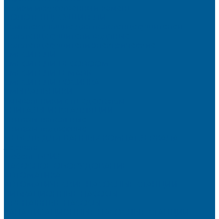
Мойки искусственный камень
ПОЛОТЕНЦЕСУШИТЕЛИ
Комплектующие для полотенцесушителей
Полотенцесушители водяные
Полотенцесушители электрические
СМЕСИТЕЛИ
СМЕСИТЕЛИ DECOROOM
СМЕСИТЕЛИ LEMARK
СМЕСИТЕЛИ РОСИНКА
УМЫВАЛЬНИКИ
Умывальники с пьедесталом
УНИТАЗЫ, ИНСТАЛЛЯЦИИ
Унитазы напольные
Унитазы подвесные
МЕБЕЛЬ ДЛЯ ВАННЫХ КОМНАТ,ЗЕРКАЛА
Зеркала
Мебель БРИЗ
НАСОСНОЕ ОБОРУДОВАНИЕ
АВТОМАТИКА
АВТОМАТИЧЕСКИЕ НАСОСНЫЕ СТАНЦИИ
ВИБРАЦИОННЫЕ НАСОСЫ
ДРЕНАЖНЫЕ НАСОСЫ
КАНАЛИЗАЦИОННЫЕ НАСОСНЫЕ СТАНЦИИ