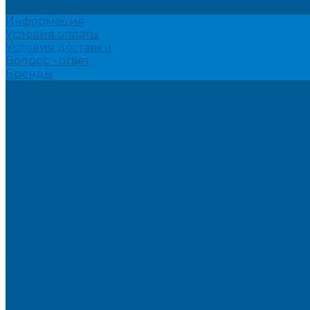
Статьи
Информация
Условия оплаты
Условия доставки
Вопрос - ответ
Бренды
...
Каталог товаров
ИНЖЕНЕРНАЯ САНТЕХНИКА
БАКИ РАСШИРИТЕЛЬНЫЕ, ГИДРОАККУМУЛЯТОРЫ
БАКИ РАСШИРИТЕЛЬНЫЕ
ГИДРОАККУМУЛЯТОРЫ
КОМПЛЕКТУЮЩИЕ
ВОДООЧИСТКА
КАРТРИДЖИ
ФИЛЬТРЫ ГРУБОЙ ОЧИСТКИ
ПИТЬЕВЫЕ СИСТЕМЫ
ФИЛЬТРЫ-КОЛБЫ
ГРУППЫ БЫСТРОГО МОНТАЖА
ЗАПОРНО-РЕГУЛИРУЮЩАЯ И ПРЕДОХРАНИТЕЛЬН
ВОЗДУХООТВОДЧИКИ АВТОМАТИЧЕСКИЕ
ГРУППА БЕЗОПАСНОСТИ
КЛАПАНЫ ОБРАТНЫЕ