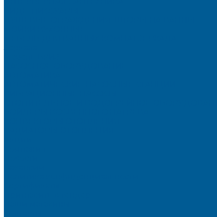
ИНТЕРЬЕРНАЯ САНТЕХНИКА
БИДЕ, ПИССУАРЫ
ДУШЕВЫЕ ОГРАЖДЕНИЯ, ШТОРЫ НА ВАННЫ
МОЙКИ КУХОННЫЕ
МЕБЕЛЬ ДЛЯ ВАННЫХ КОМНАТ,ЗЕРКАЛА
Зеркала
Мебель БРИЗ
НАСОСНОЕ ОБОРУДОВАНИЕ
АВТОМАТИКА
АВТОМАТИЧЕСКИЕ НАСОСНЫЕ СТАНЦИИ
ВИБРАЦИОННЫЕ НАСОСЫ
ОТОПИТЕЛЬНОЕ И ВОДОГРЕЙНОЕ ОБОРУДОВАН
БОЙЛЕРЫ КОСВЕННОГО НАГРЕВА
КОНВЕКТОРЫ ОТОПЛЕНИЯ
РАДИАТОРЫ ОТОПЛЕНИЯ
Акции
Компания
Новости
Вакансии
Политика конфиденциальности
Сертификаты
Пригласить в тендер
Наши магазины
Контакты