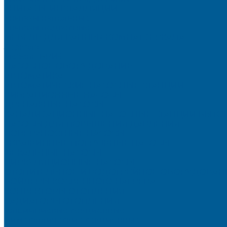
УНИТАЗЫ, ИНСТАЛЛЯЦИИ
Унитазы напольные
Унитазы подвесные
МЕБЕЛЬ ДЛЯ ВАННЫХ КОМНАТ,ЗЕРКАЛА
Зеркала
Мебель БРИЗ
НАСОСНОЕ ОБОРУДОВАНИЕ
АВТОМАТИКА
АВТОМАТИЧЕСКИЕ НАСОСНЫЕ СТАНЦИИ
ВИБРАЦИОННЫЕ НАСОСЫ
ДРЕНАЖНЫЕ НАСОСЫ
КАНАЛИЗАЦИОННЫЕ НАСОСНЫЕ СТАНЦИИ БЫТО
НАСОСЫ ДЛЯ ПОВЫШЕНИЯ ДАВЛЕНИЯ
ПОВЕРХНОСТНЫЕ НАСОСЫ
СКВАЖИННЫЕ ПОГРУЖНЫЕ НАСОСЫ
ФЕКАЛЬНЫЕ НАСОСЫ
ЦИРКУЛЯЦИОННЫЕ НАСОСЫ
ОТОПИТЕЛЬНОЕ И ВОДОГРЕЙНОЕ ОБОРУДОВАН
БОЙЛЕРЫ КОСВЕННОГО НАГРЕВА
КОНВЕКТОРЫ ОТОПЛЕНИЯ
РАДИАТОРЫ ОТОПЛЕНИЯ
Алюминиевые секционные
Биметаллические секционные