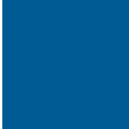
Полипропиленовые трубы и фитинги
Пресс-Фитинги
Трубы из сшитого полиэтилена
Фитинги аксиальные
Фитинги компрессионные латунные
Фитинги резьбовые латунные
ШКАФЫ КОЛЛЕКТОРНЫЕ
ИНТЕРЬЕРНАЯ САНТЕХНИКА
БИДЕ, ПИССУАРЫ
ДУШЕВЫЕ ОГРАЖДЕНИЯ, ШТОРЫ НА ВАННЫ
Душевые ограждения
Шторы на ванну
МОЙКИ КУХОННЫЕ
Мойки искусственный камень
ПОЛОТЕНЦЕСУШИТЕЛИ
Комплектующие для полотенцесушителей
Полотенцесушители водяные
Полотенцесушители электрические
СМЕСИТЕЛИ
СМЕСИТЕЛИ DECOROOM
СМЕСИТЕЛИ LEMARK
СМЕСИТЕЛИ РОСИНКА
УМЫВАЛЬНИКИ
Умывальники с пьедесталом