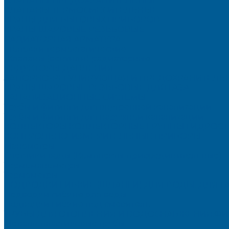
КЛАПАНЫ ПРЕДОХРАНИТЕЛЬНЫЕ
КЛАПАНЫ ТЕРМОСМЕСИТЕЛЬНЫЕ
КРАНЫ ДЛЯ БЫТОВЫХ ПРИБОРОВ
КРАНЫ ШАРОВЫЕ РЕЗЬБОВЫЕ
РАДИАТОРНАЯ АРМАТУРА
- Головки термостатические
-Клапаны (вентили) радиаторные
РЕДУКТОРЫ ДАВЛЕНИЯ
ЗАПОРНО-РЕГУЛИРУЮЩАЯ И ПРЕДОХРАНИТЕЛЬНА
КРАНЫ ШАРОВЫЕ РЕЗЬБОВЫЕ ДЛЯ ГАЗА
КАНАЛИЗАЦИОННЫЕ СИСТЕМЫ
Трубы и фитинги для внутренней канализации
Трубы и фитинги для наружной канализации
КОЛЛЕКТОРЫ,КОЛЛЕКТОРНЫЕ ГРУППЫ,ГИДРОС
КОНТРОЛЬНО-ИЗМЕРИТЕЛЬНЫЕ ПРИБОРЫ
Манометры
Счетчики воды (Комплекты присоединительные)
Термоманометры
Термометры
ПОДВОДКИ ГИБКИЕ (ШЛАНГИ) ДЛЯ ВОДЫ, ДЛЯ Г
Подводки гибкие для воды
Подводки гибкие под смеситель
ТРУБЫ ДЛЯ ОТОПЛЕНИЯ И ВОДОСНАБЖЕНИЯ,ФИ
Металлопластиковые трубы