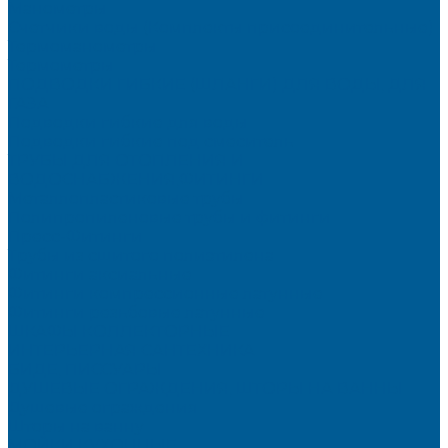
Манометры
Счетчики воды (Комплекты присоединительные)
Термоманометры
Термометры
ПОДВОДКИ ГИБКИЕ (ШЛАНГИ) ДЛЯ ВОДЫ, ДЛЯ
ГАЗА
Подводки гибкие для воды
Подводки гибкие под смеситель
ТРУБЫ ДЛЯ ОТОПЛЕНИЯ И
ВОДОСНАБЖЕНИЯ,ФИТИНГИ
Металлопластиковые трубы
Полипропиленовые трубы и фитинги
Пресс-Фитинги
Трубы из сшитого полиэтилена
Фитинги аксиальные
Фитинги компрессионные латунные
Фитинги резьбовые латунные
ШКАФЫ КОЛЛЕКТОРНЫЕ
ИНТЕРЬЕРНАЯ САНТЕХНИКА
БИДЕ, ПИССУАРЫ
ДУШЕВЫЕ ОГРАЖДЕНИЯ, ШТОРЫ НА ВАННЫ
Душевые ограждения
Шторы на ванну
МОЙКИ КУХОННЫЕ