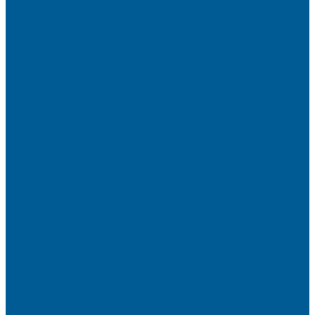
Политика конфиденциальности
Сертификаты
Пригласить в тендер
Наши магазины
Контакты
Статьи
Информация
Условия оплаты
Условия доставки
Вопрос - ответ
Бренды
...
Каталог товаров
ИНЖЕНЕРНАЯ САНТЕХНИКА
БАКИ РАСШИРИТЕЛЬНЫЕ,
ГИДРОАККУМУЛЯТОРЫ,МЕМБРАНЫ.
БАКИ РАСШИРИТЕЛЬНЫЕ
ГИДРОАККУМУЛЯТОРЫ
КОМПЛЕКТУЮЩИЕ
ВОДООЧИСТКА
КАРТРИДЖИ
ФИЛЬТРЫ ГРУБОЙ ОЧИСТКИ
ПИТЬЕВЫЕ СИСТЕМЫ