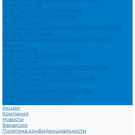
ВОДООЧИСТКА
ГРУППЫ БЫСТРОГО МОНТАЖА
ИНТЕРЬЕРНАЯ САНТЕХНИКА
БИДЕ, ПИССУАРЫ
ДУШЕВЫЕ ОГРАЖДЕНИЯ, ШТОРЫ НА ВАННЫ
МОЙКИ КУХОННЫЕ
МЕБЕЛЬ ДЛЯ ВАННЫХ КОМНАТ,ЗЕРКАЛА
Зеркала
Мебель БРИЗ
НАСОСНОЕ ОБОРУДОВАНИЕ
АВТОМАТИКА
АВТОМАТИЧЕСКИЕ НАСОСНЫЕ СТАНЦИИ
ВИБРАЦИОННЫЕ НАСОСЫ
ОТОПИТЕЛЬНОЕ И ВОДОГРЕЙНОЕ
ОБОРУДОВАНИЕ
БОЙЛЕРЫ КОСВЕННОГО НАГРЕВА
КОНВЕКТОРЫ ОТОПЛЕНИЯ
РАДИАТОРЫ ОТОПЛЕНИЯ
Акции
Компания
Новости
Вакансии
Политика конфиденциальности