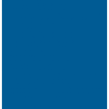
ФИЛЬТРЫ-КОЛБЫ
ГРУППЫ БЫСТРОГО МОНТАЖА
ЗАПОРНО-РЕГУЛИРУЮЩАЯ И
ПРЕДОХРАНИТЕЛЬНАЯ АРМАТУРА ДЛЯ ВОДЫ
ВОЗДУХООТВОДЧИКИ АВТОМАТИЧЕСКИЕ
ГРУППА БЕЗОПАСНОСТИ
КЛАПАНЫ ОБРАТНЫЕ
КЛАПАНЫ ПРЕДОХРАНИТЕЛЬНЫЕ
КЛАПАНЫ ТЕРМОСМЕСИТЕЛЬНЫЕ
КРАНЫ ДЛЯ БЫТОВЫХ ПРИБОРОВ
КРАНЫ ШАРОВЫЕ РЕЗЬБОВЫЕ
РАДИАТОРНАЯ АРМАТУРА
- Головки термостатические
-Клапаны (вентили) радиаторные
РЕДУКТОРЫ ДАВЛЕНИЯ
ЗАПОРНО-РЕГУЛИРУЮЩАЯ И
ПРЕДОХРАНИТЕЛЬНАЯ АРМАТУРА ДЛЯ ГАЗА
КРАНЫ ШАРОВЫЕ РЕЗЬБОВЫЕ ДЛЯ ГАЗА
КАНАЛИЗАЦИОННЫЕ СИСТЕМЫ
Трубы и фитинги для внутренней канализации
Трубы и фитинги для наружной канализации
КОЛЛЕКТОРЫ,КОЛЛЕКТОРНЫЕ
ГРУППЫ,ГИДРОСТРЕЛКИ
КОНТРОЛЬНО-ИЗМЕРИТЕЛЬНЫЕ ПРИБОРЫ