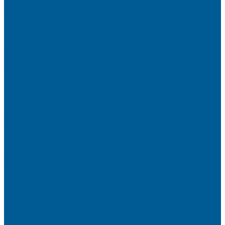
БЫТОВЫЕ
НАСОСЫ ДЛЯ ПОВЫШЕНИЯ ДАВЛЕНИЯ
ПОВЕРХНОСТНЫЕ НАСОСЫ
СКВАЖИННЫЕ ПОГРУЖНЫЕ НАСОСЫ
ФЕКАЛЬНЫЕ НАСОСЫ
ЦИРКУЛЯЦИОННЫЕ НАСОСЫ
ОТОПИТЕЛЬНОЕ И ВОДОГРЕЙНОЕ
ОБОРУДОВАНИЕ
БОЙЛЕРЫ КОСВЕННОГО НАГРЕВА
КОНВЕКТОРЫ ОТОПЛЕНИЯ
РАДИАТОРЫ ОТОПЛЕНИЯ
Алюминиевые секционные
Биметаллические секционные
ТЭНЫ и Комплектующие
Акции
Компания
Новости
Вакансии
Политика конфиденциальности
Сертификаты
Пригласить в тендер
Наши магазины
Контакты
Статьи