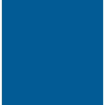
Мойки искусственный камень
ПОЛОТЕНЦЕСУШИТЕЛИ
Комплектующие для полотенцесушителей
Полотенцесушители водяные
Полотенцесушители электрические
СМЕСИТЕЛИ
СМЕСИТЕЛИ DECOROOM
СМЕСИТЕЛИ LEMARK
СМЕСИТЕЛИ РОСИНКА
УМЫВАЛЬНИКИ
Умывальники с пьедесталом
УНИТАЗЫ, ИНСТАЛЛЯЦИИ
Унитазы напольные
Унитазы подвесные
МЕБЕЛЬ ДЛЯ ВАННЫХ КОМНАТ,ЗЕРКАЛА
Зеркала
Мебель БРИЗ
НАСОСНОЕ ОБОРУДОВАНИЕ
АВТОМАТИКА
АВТОМАТИЧЕСКИЕ НАСОСНЫЕ СТАНЦИИ
ВИБРАЦИОННЫЕ НАСОСЫ
ДРЕНАЖНЫЕ НАСОСЫ
КАНАЛИЗАЦИОННЫЕ НАСОСНЫЕ СТАНЦИИ