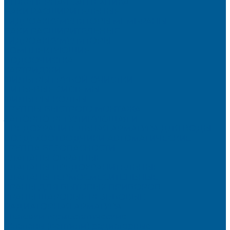
ИНЖЕНЕРНАЯ САНТЕХНИКА
БАКИ РАСШИРИТЕЛЬНЫЕ,
ГИДРОАККУМУЛЯТОРЫ,МЕМБРАНЫ.
БАКИ РАСШИРИТЕЛЬНЫЕ
ГИДРОАККУМУЛЯТОРЫ
КОМПЛЕКТУЮЩИЕ
ВОДООЧИСТКА
КАРТРИДЖИ
ФИЛЬТРЫ ГРУБОЙ ОЧИСТКИ
ПИТЬЕВЫЕ СИСТЕМЫ
ФИЛЬТРЫ-КОЛБЫ
ГРУППЫ БЫСТРОГО МОНТАЖА
ЗАПОРНО-РЕГУЛИРУЮЩАЯ И
ПРЕДОХРАНИТЕЛЬНАЯ АРМАТУРА ДЛЯ ВОДЫ
ВОЗДУХООТВОДЧИКИ АВТОМАТИЧЕСКИЕ
ГРУППА БЕЗОПАСНОСТИ
КЛАПАНЫ ОБРАТНЫЕ
КЛАПАНЫ ПРЕДОХРАНИТЕЛЬНЫЕ
КЛАПАНЫ ТЕРМОСМЕСИТЕЛЬНЫЕ
КРАНЫ ДЛЯ БЫТОВЫХ ПРИБОРОВ
КРАНЫ ШАРОВЫЕ РЕЗЬБОВЫЕ
РАДИАТОРНАЯ АРМАТУРА
- Головки термостатические
-Клапаны (вентили) радиаторные