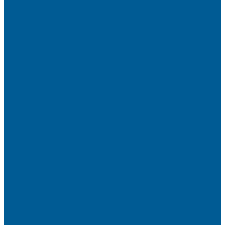
Трубы из сшитого полиэтилена
Фитинги аксиальные
Фитинги компрессионные латунные
Фитинги резьбовые латунные
ШКАФЫ КОЛЛЕКТОРНЫЕ
ИНТЕРЬЕРНАЯ САНТЕХНИКА
БИДЕ, ПИССУАРЫ
ДУШЕВЫЕ ОГРАЖДЕНИЯ, ШТОРЫ НА ВАННЫ
Душевые ограждения
Шторы на ванну
МОЙКИ КУХОННЫЕ
Мойки искусственный камень
ПОЛОТЕНЦЕСУШИТЕЛИ
Комплектующие для полотенцесушителей
Полотенцесушители водяные
Полотенцесушители электрические
СМЕСИТЕЛИ
СМЕСИТЕЛИ DECOROOM
СМЕСИТЕЛИ LEMARK
СМЕСИТЕЛИ РОСИНКА
УМЫВАЛЬНИКИ
Умывальники с пьедесталом
УНИТАЗЫ, ИНСТАЛЛЯЦИИ
Унитазы напольные