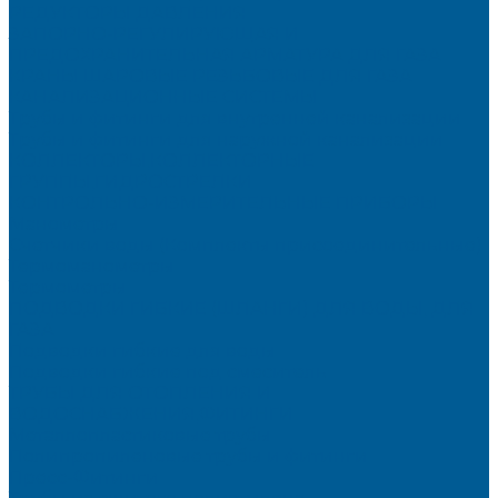
РЕДУКТОРЫ ДАВЛЕНИЯ
ЗАПОРНО-РЕГУЛИРУЮЩАЯ И
ПРЕДОХРАНИТЕЛЬНАЯ АРМАТУРА ДЛЯ ГАЗА
КРАНЫ ШАРОВЫЕ РЕЗЬБОВЫЕ ДЛЯ ГАЗА
КАНАЛИЗАЦИОННЫЕ СИСТЕМЫ
Трубы и фитинги для внутренней канализации
Трубы и фитинги для наружной канализации
КОЛЛЕКТОРЫ,КОЛЛЕКТОРНЫЕ
ГРУППЫ,ГИДРОСТРЕЛКИ
КОНТРОЛЬНО-ИЗМЕРИТЕЛЬНЫЕ ПРИБОРЫ
Манометры
Счетчики воды (Комплекты присоединительные)
Термоманометры
Термометры
ПОДВОДКИ ГИБКИЕ (ШЛАНГИ) ДЛЯ ВОДЫ, ДЛЯ
ГАЗА
Подводки гибкие для воды
Подводки гибкие под смеситель
ТРУБЫ ДЛЯ ОТОПЛЕНИЯ И
ВОДОСНАБЖЕНИЯ,ФИТИНГИ
Металлопластиковые трубы
Полипропиленовые трубы и фитинги
Пресс-Фитинги