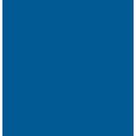
Унитазы подвесные
МЕБЕЛЬ ДЛЯ ВАННЫХ КОМНАТ,ЗЕРКАЛА
Зеркала
Мебель БРИЗ
НАСОСНОЕ ОБОРУДОВАНИЕ
АВТОМАТИКА
АВТОМАТИЧЕСКИЕ НАСОСНЫЕ СТАНЦИИ
ВИБРАЦИОННЫЕ НАСОСЫ
ДРЕНАЖНЫЕ НАСОСЫ
КАНАЛИЗАЦИОННЫЕ НАСОСНЫЕ СТАНЦИИ
БЫТОВЫЕ
НАСОСЫ ДЛЯ ПОВЫШЕНИЯ ДАВЛЕНИЯ
ПОВЕРХНОСТНЫЕ НАСОСЫ
СКВАЖИННЫЕ ПОГРУЖНЫЕ НАСОСЫ
ФЕКАЛЬНЫЕ НАСОСЫ
ЦИРКУЛЯЦИОННЫЕ НАСОСЫ
ОТОПИТЕЛЬНОЕ И ВОДОГРЕЙНОЕ
ОБОРУДОВАНИЕ
БОЙЛЕРЫ КОСВЕННОГО НАГРЕВА
КОНВЕКТОРЫ ОТОПЛЕНИЯ
РАДИАТОРЫ ОТОПЛЕНИЯ
Алюминиевые секционные
Биметаллические секционные
ТЭНЫ и Комплектующие