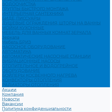
ВОДООЧИСТКА
ГРУППЫ БЫСТРОГО МОНТАЖА
ИНТЕРЬЕРНАЯ САНТЕХНИКА
БИДЕ, ПИССУАРЫ
ДУШЕВЫЕ ОГРАЖДЕНИЯ, ШТОРЫ НА ВАННЫ
МОЙКИ КУХОННЫЕ
МЕБЕЛЬ ДЛЯ ВАННЫХ КОМНАТ,ЗЕРКАЛА
Зеркала
Мебель БРИЗ
НАСОСНОЕ ОБОРУДОВАНИЕ
АВТОМАТИКА
АВТОМАТИЧЕСКИЕ НАСОСНЫЕ СТАНЦИИ
ВИБРАЦИОННЫЕ НАСОСЫ
ОТОПИТЕЛЬНОЕ И ВОДОГРЕЙНОЕ
ОБОРУДОВАНИЕ
БОЙЛЕРЫ КОСВЕННОГО НАГРЕВА
КОНВЕКТОРЫ ОТОПЛЕНИЯ
РАДИАТОРЫ ОТОПЛЕНИЯ
Акции
Компания
Новости
Вакансии
Политика конфиденциальности