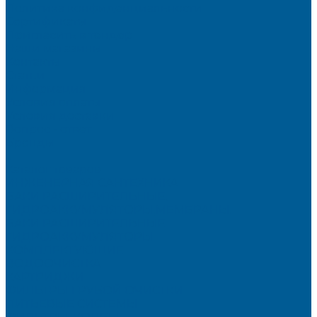
Политика конфиденциальности
Сертификаты
Пригласить в тендер
Наши магазины
Контакты
Статьи
Информация
Условия оплаты
Условия доставки
Вопрос - ответ
Бренды
...
Каталог товаров
ИНЖЕНЕРНАЯ САНТЕХНИКА
БАКИ РАСШИРИТЕЛЬНЫЕ,
ГИДРОАККУМУЛЯТОРЫ,МЕМБРАНЫ.
БАКИ РАСШИРИТЕЛЬНЫЕ
ГИДРОАККУМУЛЯТОРЫ
КОМПЛЕКТУЮЩИЕ
ВОДООЧИСТКА
КАРТРИДЖИ
ФИЛЬТРЫ ГРУБОЙ ОЧИСТКИ
ПИТЬЕВЫЕ СИСТЕМЫ