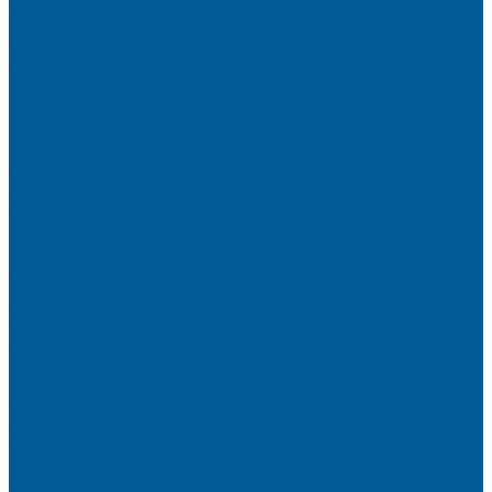
Манометры
Счетчики воды (Комплекты присоединительные)
Термоманометры
Термометры
ПОДВОДКИ ГИБКИЕ (ШЛАНГИ) ДЛЯ ВОДЫ, ДЛЯ
ГАЗА
Подводки гибкие для воды
Подводки гибкие под смеситель
ТРУБЫ ДЛЯ ОТОПЛЕНИЯ И
ВОДОСНАБЖЕНИЯ,ФИТИНГИ
Металлопластиковые трубы
Полипропиленовые трубы и фитинги
Пресс-Фитинги
Трубы из сшитого полиэтилена
Фитинги аксиальные
Фитинги компрессионные латунные
Фитинги резьбовые латунные
ШКАФЫ КОЛЛЕКТОРНЫЕ
ИНТЕРЬЕРНАЯ САНТЕХНИКА
БИДЕ, ПИССУАРЫ
ДУШЕВЫЕ ОГРАЖДЕНИЯ, ШТОРЫ НА ВАННЫ
Душевые ограждения
Шторы на ванну
МОЙКИ КУХОННЫЕ