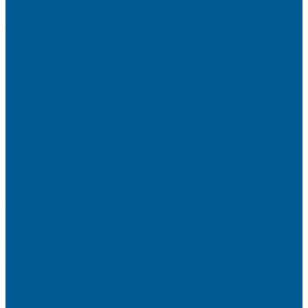
ФИЛЬТРЫ-КОЛБЫ
ГРУППЫ БЫСТРОГО МОНТАЖА
ЗАПОРНО-РЕГУЛИРУЮЩАЯ И
ПРЕДОХРАНИТЕЛЬНАЯ АРМАТУРА ДЛЯ ВОДЫ
ВОЗДУХООТВОДЧИКИ АВТОМАТИЧЕСКИЕ
ГРУППА БЕЗОПАСНОСТИ
КЛАПАНЫ ОБРАТНЫЕ
КЛАПАНЫ ПРЕДОХРАНИТЕЛЬНЫЕ
КЛАПАНЫ ТЕРМОСМЕСИТЕЛЬНЫЕ
КРАНЫ ДЛЯ БЫТОВЫХ ПРИБОРОВ
КРАНЫ ШАРОВЫЕ РЕЗЬБОВЫЕ
РАДИАТОРНАЯ АРМАТУРА
- Головки термостатические
-Клапаны (вентили) радиаторные
РЕДУКТОРЫ ДАВЛЕНИЯ
ЗАПОРНО-РЕГУЛИРУЮЩАЯ И
ПРЕДОХРАНИТЕЛЬНАЯ АРМАТУРА ДЛЯ ГАЗА
КРАНЫ ШАРОВЫЕ РЕЗЬБОВЫЕ ДЛЯ ГАЗА
КАНАЛИЗАЦИОННЫЕ СИСТЕМЫ
Трубы и фитинги для внутренней канализации
Трубы и фитинги для наружной канализации
КОЛЛЕКТОРЫ,КОЛЛЕКТОРНЫЕ
ГРУППЫ,ГИДРОСТРЕЛКИ
КОНТРОЛЬНО-ИЗМЕРИТЕЛЬНЫЕ ПРИБОРЫ