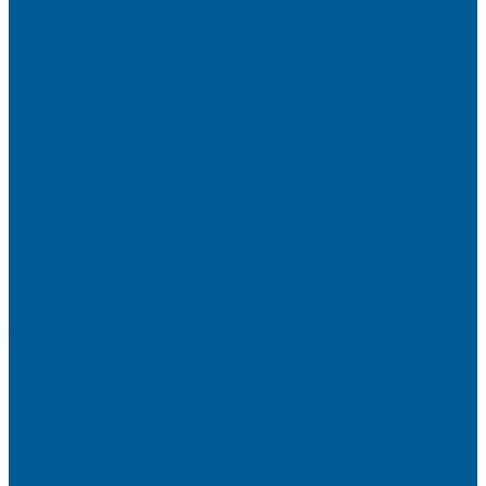
Мойки искусственный камень
ПОЛОТЕНЦЕСУШИТЕЛИ
Комплектующие для полотенцесушителей
Полотенцесушители водяные
Полотенцесушители электрические
СМЕСИТЕЛИ
СМЕСИТЕЛИ DECOROOM
СМЕСИТЕЛИ LEMARK
СМЕСИТЕЛИ РОСИНКА
УМЫВАЛЬНИКИ
Умывальники с пьедесталом
УНИТАЗЫ, ИНСТАЛЛЯЦИИ
Унитазы напольные
Унитазы подвесные
МЕБЕЛЬ ДЛЯ ВАННЫХ КОМНАТ,ЗЕРКАЛА
Зеркала
Мебель БРИЗ
НАСОСНОЕ ОБОРУДОВАНИЕ
АВТОМАТИКА
АВТОМАТИЧЕСКИЕ НАСОСНЫЕ СТАНЦИИ
ВИБРАЦИОННЫЕ НАСОСЫ
ДРЕНАЖНЫЕ НАСОСЫ
КАНАЛИЗАЦИОННЫЕ НАСОСНЫЕ СТАНЦИИ