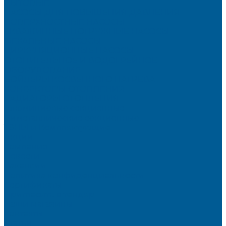
БЫТОВЫЕ
НАСОСЫ ДЛЯ ПОВЫШЕНИЯ ДАВЛЕНИЯ
ПОВЕРХНОСТНЫЕ НАСОСЫ
СКВАЖИННЫЕ ПОГРУЖНЫЕ НАСОСЫ
ФЕКАЛЬНЫЕ НАСОСЫ
ЦИРКУЛЯЦИОННЫЕ НАСОСЫ
ОТОПИТЕЛЬНОЕ И ВОДОГРЕЙНОЕ
ОБОРУДОВАНИЕ
БОЙЛЕРЫ КОСВЕННОГО НАГРЕВА
КОНВЕКТОРЫ ОТОПЛЕНИЯ
РАДИАТОРЫ ОТОПЛЕНИЯ
Алюминиевые секционные
Биметаллические секционные
ТЭНЫ и Комплектующие
Акции
Компания
Новости
Вакансии
Политика конфиденциальности
Сертификаты
Пригласить в тендер
Наши магазины
Контакты
Статьи