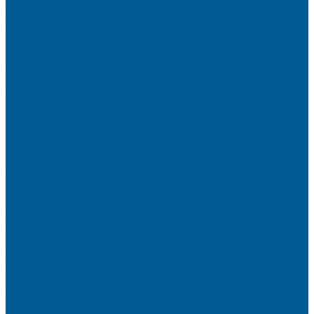
Компания
Новости
Вакансии
Политика конфиденциальности
Сертификаты
Пригласить в тендер
Наши магазины
Контакты
Статьи
Информация
Условия оплаты
Условия доставки
Вопрос - ответ
Бренды
...
Каталог товаров
ИНЖЕНЕРНАЯ САНТЕХНИКА
БАКИ РАСШИРИТЕЛЬНЫЕ,
ГИДРОАККУМУЛЯТОРЫ,МЕМБРАНЫ.
БАКИ РАСШИРИТЕЛЬНЫЕ
ГИДРОАККУМУЛЯТОРЫ
КОМПЛЕКТУЮЩИЕ
ВОДООЧИСТКА
КАРТРИДЖИ