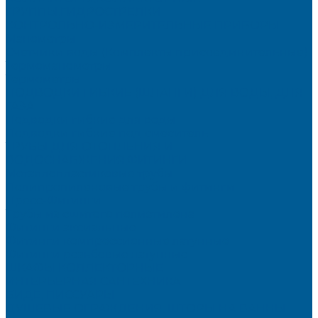
ГРУППЫ,ГИДРОСТРЕЛКИ
КОНТРОЛЬНО-ИЗМЕРИТЕЛЬНЫЕ ПРИБОРЫ
Манометры
Счетчики воды (Комплекты присоединительные)
Термоманометры
Термометры
ПОДВОДКИ ГИБКИЕ (ШЛАНГИ) ДЛЯ ВОДЫ, ДЛЯ
ГАЗА
Подводки гибкие для воды
Подводки гибкие под смеситель
ТРУБЫ ДЛЯ ОТОПЛЕНИЯ И
ВОДОСНАБЖЕНИЯ,ФИТИНГИ
Металлопластиковые трубы
Полипропиленовые трубы и фитинги
Пресс-Фитинги
Трубы из сшитого полиэтилена
Фитинги аксиальные
Фитинги компрессионные латунные
Фитинги резьбовые латунные
ШКАФЫ КОЛЛЕКТОРНЫЕ
ИНТЕРЬЕРНАЯ САНТЕХНИКА
БИДЕ, ПИССУАРЫ
ДУШЕВЫЕ ОГРАЖДЕНИЯ, ШТОРЫ НА ВАННЫ