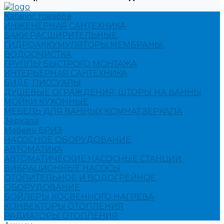
Каталог товаров
ИНЖЕНЕРНАЯ САНТЕХНИКА
БАКИ РАСШИРИТЕЛЬНЫЕ,
ГИДРОАККУМУЛЯТОРЫ,МЕМБРАНЫ.
ВОДООЧИСТКА
ГРУППЫ БЫСТРОГО МОНТАЖА
ИНТЕРЬЕРНАЯ САНТЕХНИКА
БИДЕ, ПИССУАРЫ
ДУШЕВЫЕ ОГРАЖДЕНИЯ, ШТОРЫ НА ВАННЫ
МОЙКИ КУХОННЫЕ
МЕБЕЛЬ ДЛЯ ВАННЫХ КОМНАТ,ЗЕРКАЛА
Зеркала
Мебель БРИЗ
НАСОСНОЕ ОБОРУДОВАНИЕ
АВТОМАТИКА
АВТОМАТИЧЕСКИЕ НАСОСНЫЕ СТАНЦИИ
ВИБРАЦИОННЫЕ НАСОСЫ
ОТОПИТЕЛЬНОЕ И ВОДОГРЕЙНОЕ
ОБОРУДОВАНИЕ
БОЙЛЕРЫ КОСВЕННОГО НАГРЕВА
КОНВЕКТОРЫ ОТОПЛЕНИЯ
РАДИАТОРЫ ОТОПЛЕНИЯ