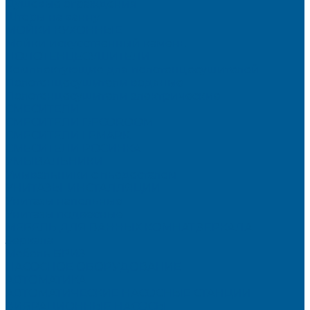
Душевые ограждения
Шторы на ванну
МОЙКИ КУХОННЫЕ
Мойки искусственный камень
ПОЛОТЕНЦЕСУШИТЕЛИ
Комплектующие для полотенцесушителей
Полотенцесушители водяные
Полотенцесушители электрические
СМЕСИТЕЛИ
СМЕСИТЕЛИ DECOROOM
СМЕСИТЕЛИ LEMARK
СМЕСИТЕЛИ РОСИНКА
УМЫВАЛЬНИКИ
Умывальники с пьедесталом
УНИТАЗЫ, ИНСТАЛЛЯЦИИ
Унитазы напольные
Унитазы подвесные
МЕБЕЛЬ ДЛЯ ВАННЫХ КОМНАТ,ЗЕРКАЛА
Зеркала
Мебель БРИЗ
НАСОСНОЕ ОБОРУДОВАНИЕ
АВТОМАТИКА
АВТОМАТИЧЕСКИЕ НАСОСНЫЕ СТАНЦИИ
ВИБРАЦИОННЫЕ НАСОСЫ