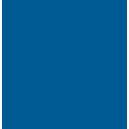
ДРЕНАЖНЫЕ НАСОСЫ
КАНАЛИЗАЦИОННЫЕ НАСОСНЫЕ СТАНЦИИ
БЫТОВЫЕ
НАСОСЫ ДЛЯ ПОВЫШЕНИЯ ДАВЛЕНИЯ
ПОВЕРХНОСТНЫЕ НАСОСЫ
СКВАЖИННЫЕ ПОГРУЖНЫЕ НАСОСЫ
ФЕКАЛЬНЫЕ НАСОСЫ
ЦИРКУЛЯЦИОННЫЕ НАСОСЫ
ОТОПИТЕЛЬНОЕ И ВОДОГРЕЙНОЕ
ОБОРУДОВАНИЕ
БОЙЛЕРЫ КОСВЕННОГО НАГРЕВА
КОНВЕКТОРЫ ОТОПЛЕНИЯ
РАДИАТОРЫ ОТОПЛЕНИЯ
Алюминиевые секционные
Биметаллические секционные
ТЭНЫ и Комплектующие
Акции
Компания
Новости
Вакансии
Политика конфиденциальности
Сертификаты
Пригласить в тендер