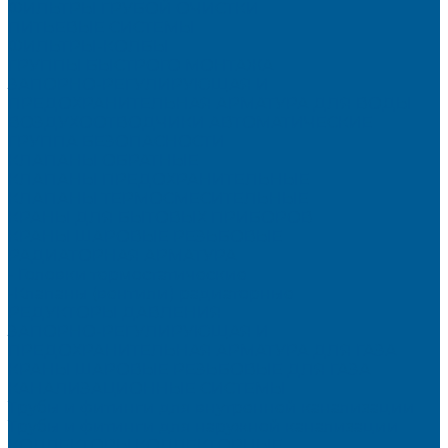
ФИЛЬТРЫ ГРУБОЙ ОЧИСТКИ
ПИТЬЕВЫЕ СИСТЕМЫ
ФИЛЬТРЫ-КОЛБЫ
ГРУППЫ БЫСТРОГО МОНТАЖА
ЗАПОРНО-РЕГУЛИРУЮЩАЯ И
ПРЕДОХРАНИТЕЛЬНАЯ АРМАТУРА ДЛЯ ВОДЫ
ВОЗДУХООТВОДЧИКИ АВТОМАТИЧЕСКИЕ
ГРУППА БЕЗОПАСНОСТИ
КЛАПАНЫ ОБРАТНЫЕ
КЛАПАНЫ ПРЕДОХРАНИТЕЛЬНЫЕ
КЛАПАНЫ ТЕРМОСМЕСИТЕЛЬНЫЕ
КРАНЫ ДЛЯ БЫТОВЫХ ПРИБОРОВ
КРАНЫ ШАРОВЫЕ РЕЗЬБОВЫЕ
РАДИАТОРНАЯ АРМАТУРА
- Головки термостатические
-Клапаны (вентили) радиаторные
РЕДУКТОРЫ ДАВЛЕНИЯ
ЗАПОРНО-РЕГУЛИРУЮЩАЯ И
ПРЕДОХРАНИТЕЛЬНАЯ АРМАТУРА ДЛЯ ГАЗА
КРАНЫ ШАРОВЫЕ РЕЗЬБОВЫЕ ДЛЯ ГАЗА
КАНАЛИЗАЦИОННЫЕ СИСТЕМЫ
Трубы и фитинги для внутренней канализации
Трубы и фитинги для наружной канализации
КОЛЛЕКТОРЫ,КОЛЛЕКТОРНЫЕ