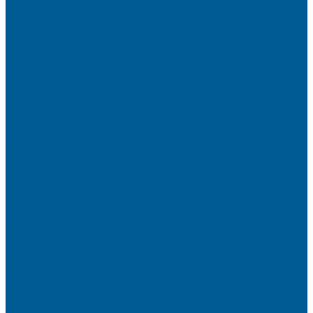
БЫТОВЫЕ
НАСОСЫ ДЛЯ ПОВЫШЕНИЯ ДАВЛЕНИЯ
ПОВЕРХНОСТНЫЕ НАСОСЫ
СКВАЖИННЫЕ ПОГРУЖНЫЕ НАСОСЫ
ФЕКАЛЬНЫЕ НАСОСЫ
ЦИРКУЛЯЦИОННЫЕ НАСОСЫ
ОТОПИТЕЛЬНОЕ И ВОДОГРЕЙНОЕ
ОБОРУДОВАНИЕ
БОЙЛЕРЫ КОСВЕННОГО НАГРЕВА
КОНВЕКТОРЫ ОТОПЛЕНИЯ
РАДИАТОРЫ ОТОПЛЕНИЯ
Алюминиевые секционные
Биметаллические секционные
ТЭНЫ и Комплектующие
Акции
Компания
Новости
Вакансии
Политика конфиденциальности
Сертификаты
Пригласить в тендер
Наши магазины
Контакты
Статьи