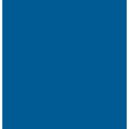
Манометры
Счетчики воды (Комплекты присоединительные)
Термоманометры
Термометры
ПОДВОДКИ ГИБКИЕ (ШЛАНГИ) ДЛЯ ВОДЫ, ДЛЯ
ГАЗА
Подводки гибкие для воды
Подводки гибкие под смеситель
ТРУБЫ ДЛЯ ОТОПЛЕНИЯ И
ВОДОСНАБЖЕНИЯ,ФИТИНГИ
Металлопластиковые трубы
Полипропиленовые трубы и фитинги
Пресс-Фитинги
Трубы из сшитого полиэтилена
Фитинги аксиальные
Фитинги компрессионные латунные
Фитинги резьбовые латунные
ШКАФЫ КОЛЛЕКТОРНЫЕ
ИНТЕРЬЕРНАЯ САНТЕХНИКА
БИДЕ, ПИССУАРЫ
ДУШЕВЫЕ ОГРАЖДЕНИЯ, ШТОРЫ НА ВАННЫ
Душевые ограждения
Шторы на ванну
МОЙКИ КУХОННЫЕ