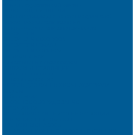
Мойки искусственный камень
ПОЛОТЕНЦЕСУШИТЕЛИ
Комплектующие для полотенцесушителей
Полотенцесушители водяные
Полотенцесушители электрические
СМЕСИТЕЛИ
СМЕСИТЕЛИ DECOROOM
СМЕСИТЕЛИ LEMARK
СМЕСИТЕЛИ РОСИНКА
УМЫВАЛЬНИКИ
Умывальники с пьедесталом
УНИТАЗЫ, ИНСТАЛЛЯЦИИ
Унитазы напольные
Унитазы подвесные
МЕБЕЛЬ ДЛЯ ВАННЫХ КОМНАТ,ЗЕРКАЛА
Зеркала
Мебель БРИЗ
НАСОСНОЕ ОБОРУДОВАНИЕ
АВТОМАТИКА
АВТОМАТИЧЕСКИЕ НАСОСНЫЕ СТАНЦИИ
ВИБРАЦИОННЫЕ НАСОСЫ
ДРЕНАЖНЫЕ НАСОСЫ
КАНАЛИЗАЦИОННЫЕ НАСОСНЫЕ СТАНЦИИ