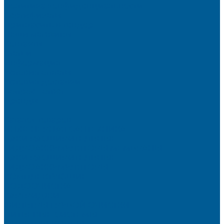
Политика конфиденциальности
Сертификаты
Пригласить в тендер
Наши магазины
Контакты
Статьи
Информация
Условия оплаты
Условия доставки
Вопрос - ответ
Бренды
...
Каталог товаров
ИНЖЕНЕРНАЯ САНТЕХНИКА
БАКИ РАСШИРИТЕЛЬНЫЕ,
ГИДРОАККУМУЛЯТОРЫ,МЕМБРАНЫ.
БАКИ РАСШИРИТЕЛЬНЫЕ
ГИДРОАККУМУЛЯТОРЫ
КОМПЛЕКТУЮЩИЕ
ВОДООЧИСТКА
КАРТРИДЖИ
ФИЛЬТРЫ ГРУБОЙ ОЧИСТКИ
ПИТЬЕВЫЕ СИСТЕМЫ