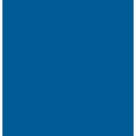
ФИЛЬТРЫ-КОЛБЫ
ГРУППЫ БЫСТРОГО МОНТАЖА
ЗАПОРНО-РЕГУЛИРУЮЩАЯ И
ПРЕДОХРАНИТЕЛЬНАЯ АРМАТУРА ДЛЯ ВОДЫ
ВОЗДУХООТВОДЧИКИ АВТОМАТИЧЕСКИЕ
ГРУППА БЕЗОПАСНОСТИ
КЛАПАНЫ ОБРАТНЫЕ
КЛАПАНЫ ПРЕДОХРАНИТЕЛЬНЫЕ
КЛАПАНЫ ТЕРМОСМЕСИТЕЛЬНЫЕ
КРАНЫ ДЛЯ БЫТОВЫХ ПРИБОРОВ
КРАНЫ ШАРОВЫЕ РЕЗЬБОВЫЕ
РАДИАТОРНАЯ АРМАТУРА
- Головки термостатические
-Клапаны (вентили) радиаторные
РЕДУКТОРЫ ДАВЛЕНИЯ
ЗАПОРНО-РЕГУЛИРУЮЩАЯ И
ПРЕДОХРАНИТЕЛЬНАЯ АРМАТУРА ДЛЯ ГАЗА
КРАНЫ ШАРОВЫЕ РЕЗЬБОВЫЕ ДЛЯ ГАЗА
КАНАЛИЗАЦИОННЫЕ СИСТЕМЫ
Трубы и фитинги для внутренней канализации
Трубы и фитинги для наружной канализации
КОЛЛЕКТОРЫ,КОЛЛЕКТОРНЫЕ
ГРУППЫ,ГИДРОСТРЕЛКИ
КОНТРОЛЬНО-ИЗМЕРИТЕЛЬНЫЕ ПРИБОРЫ