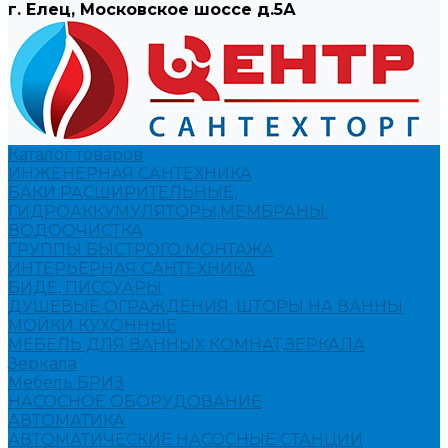
г. Елец, Московское шоссе д.5А
Каталог товаров
ИНЖЕНЕРНАЯ САНТЕХНИКА
БАКИ РАСШИРИТЕЛЬНЫЕ,
ГИДРОАККУМУЛЯТОРЫ,МЕМБРАНЫ.
ВОДООЧИСТКА
ГРУППЫ БЫСТРОГО МОНТАЖА
ИНТЕРЬЕРНАЯ САНТЕХНИКА
БИДЕ, ПИССУАРЫ
ДУШЕВЫЕ ОГРАЖДЕНИЯ, ШТОРЫ НА ВАННЫ
МОЙКИ КУХОННЫЕ
МЕБЕЛЬ ДЛЯ ВАННЫХ КОМНАТ,ЗЕРКАЛА
Зеркала
Мебель БРИЗ
НАСОСНОЕ ОБОРУДОВАНИЕ
АВТОМАТИКА
АВТОМАТИЧЕСКИЕ НАСОСНЫЕ СТАНЦИИ