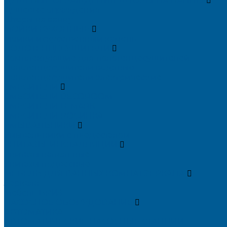
ДУШЕВЫЕ ОГРАЖДЕНИЯ, ШТОРЫ НА ВАННЫ
Душевые ограждения
Шторы на ванну
МОЙКИ КУХОННЫЕ
Мойки искусственный камень
ПОЛОТЕНЦЕСУШИТЕЛИ
Комплектующие для полотенцесушителей
Полотенцесушители водяные
Полотенцесушители электрические
СМЕСИТЕЛИ
СМЕСИТЕЛИ DECOROOM
СМЕСИТЕЛИ LEMARK
СМЕСИТЕЛИ РОСИНКА
УМЫВАЛЬНИКИ
Умывальники с пьедесталом
УНИТАЗЫ, ИНСТАЛЛЯЦИИ
Унитазы напольные
Унитазы подвесные
МЕБЕЛЬ ДЛЯ ВАННЫХ КОМНАТ,ЗЕРКАЛА
Зеркала
Мебель БРИЗ
НАСОСНОЕ ОБОРУДОВАНИЕ
АВТОМАТИКА
АВТОМАТИЧЕСКИЕ НАСОСНЫЕ СТАНЦИИ