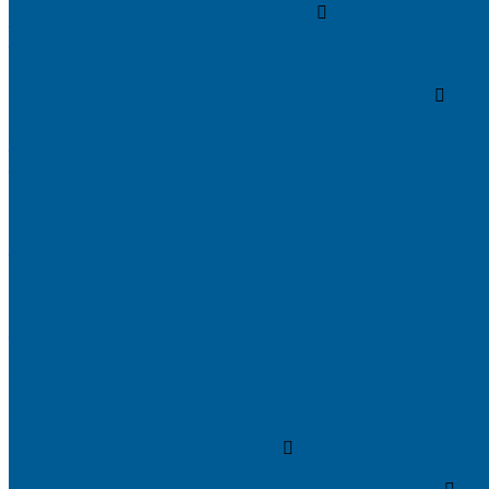
КАНАЛИЗАЦИОННЫЕ СИСТЕМЫ
Трубы и фитинги для внутренней канализации
Трубы и фитинги для наружной канализации
КОЛЛЕКТОРЫ,КОЛЛЕКТОРНЫЕ ГРУППЫ,ГИДРОС
КОНТРОЛЬНО-ИЗМЕРИТЕЛЬНЫЕ ПРИБОРЫ
Манометры
Счетчики воды (Комплекты присоединительные)
Термоманометры
Термометры
ПОДВОДКИ ГИБКИЕ (ШЛАНГИ) ДЛЯ ВОДЫ, ДЛЯ Г
Подводки гибкие для воды
Подводки гибкие под смеситель
ТРУБЫ ДЛЯ ОТОПЛЕНИЯ И ВОДОСНАБЖЕНИЯ,Ф
Металлопластиковые трубы
Полипропиленовые трубы и фитинги
Пресс-Фитинги
Трубы из сшитого полиэтилена
Фитинги аксиальные
Фитинги компрессионные латунные
Фитинги резьбовые латунные
ШКАФЫ КОЛЛЕКТОРНЫЕ
ИНТЕРЬЕРНАЯ САНТЕХНИКА
БИДЕ, ПИССУАРЫ