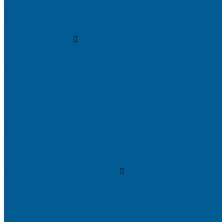
БАКИ РАСШИРИТЕЛЬНЫЕ, ГИДРОАККУМУЛЯТОР
БАКИ РАСШИРИТЕЛЬНЫЕ
ГИДРОАККУМУЛЯТОРЫ
КОМПЛЕКТУЮЩИЕ
ВОДООЧИСТКА
КАРТРИДЖИ
ФИЛЬТРЫ ГРУБОЙ ОЧИСТКИ
ПИТЬЕВЫЕ СИСТЕМЫ
ФИЛЬТРЫ-КОЛБЫ
ГРУППЫ БЫСТРОГО МОНТАЖА
ЗАПОРНО-РЕГУЛИРУЮЩАЯ И ПРЕДОХРАНИТЕЛЬ
ВОЗДУХООТВОДЧИКИ АВТОМАТИЧЕСКИЕ
ГРУППА БЕЗОПАСНОСТИ
КЛАПАНЫ ОБРАТНЫЕ
КЛАПАНЫ ПРЕДОХРАНИТЕЛЬНЫЕ
КЛАПАНЫ ТЕРМОСМЕСИТЕЛЬНЫЕ
КРАНЫ ДЛЯ БЫТОВЫХ ПРИБОРОВ
КРАНЫ ШАРОВЫЕ РЕЗЬБОВЫЕ
РАДИАТОРНАЯ АРМАТУРА
- Головки термостатические
-Клапаны (вентили) радиаторные
РЕДУКТОРЫ ДАВЛЕНИЯ
ЗАПОРНО-РЕГУЛИРУЮЩАЯ И ПРЕДОХРАНИТЕЛЬН
КРАНЫ ШАРОВЫЕ РЕЗЬБОВЫЕ ДЛЯ ГАЗА