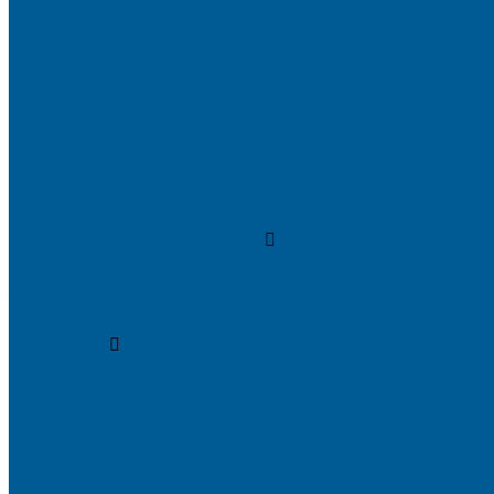
ВИБРАЦИОННЫЕ НАСОСЫ
ДРЕНАЖНЫЕ НАСОСЫ
КАНАЛИЗАЦИОННЫЕ НАСОСНЫЕ СТАНЦИИ БЫТО
НАСОСЫ ДЛЯ ПОВЫШЕНИЯ ДАВЛЕНИЯ
ПОВЕРХНОСТНЫЕ НАСОСЫ
СКВАЖИННЫЕ ПОГРУЖНЫЕ НАСОСЫ
ФЕКАЛЬНЫЕ НАСОСЫ
ЦИРКУЛЯЦИОННЫЕ НАСОСЫ
ОТОПИТЕЛЬНОЕ И ВОДОГРЕЙНОЕ ОБОРУДОВА
БОЙЛЕРЫ КОСВЕННОГО НАГРЕВА
КОНВЕКТОРЫ ОТОПЛЕНИЯ
РАДИАТОРЫ ОТОПЛЕНИЯ
Алюминиевые секционные
Биметаллические секционные
ТЭНЫ и Комплектующие
Акции
Компания
Новости
Вакансии
Политика конфиденциальности
Сертификаты
Пригласить в тендер
Наши магазины
Контакты