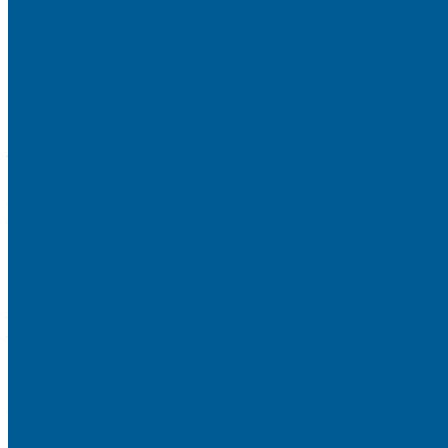
КЛАПАНЫ ПРЕДОХРАНИТЕЛЬНЫЕ
КЛАПАНЫ ТЕРМОСМЕСИТЕЛЬНЫЕ
КРАНЫ ДЛЯ БЫТОВЫХ ПРИБОРОВ
КРАНЫ ШАРОВЫЕ РЕЗЬБОВЫЕ
РАДИАТОРНАЯ АРМАТУРА
- Головки термостатические
-Клапаны (вентили) радиаторные
РЕДУКТОРЫ ДАВЛЕНИЯ
ЗАПОРНО-РЕГУЛИРУЮЩАЯ И ПРЕДОХРАНИТЕЛЬНА
КРАНЫ ШАРОВЫЕ РЕЗЬБОВЫЕ ДЛЯ ГАЗА
КАНАЛИЗАЦИОННЫЕ СИСТЕМЫ
Трубы и фитинги для внутренней канализации
Трубы и фитинги для наружной канализации
КОЛЛЕКТОРЫ,КОЛЛЕКТОРНЫЕ ГРУППЫ,ГИДРОС
КОНТРОЛЬНО-ИЗМЕРИТЕЛЬНЫЕ ПРИБОРЫ
Манометры
Счетчики воды (Комплекты присоединительные)
Термоманометры
Термометры
ПОДВОДКИ ГИБКИЕ (ШЛАНГИ) ДЛЯ ВОДЫ, ДЛЯ Г
Подводки гибкие для воды
Подводки гибкие под смеситель
ТРУБЫ ДЛЯ ОТОПЛЕНИЯ И ВОДОСНАБЖЕНИЯ,ФИ
Металлопластиковые трубы