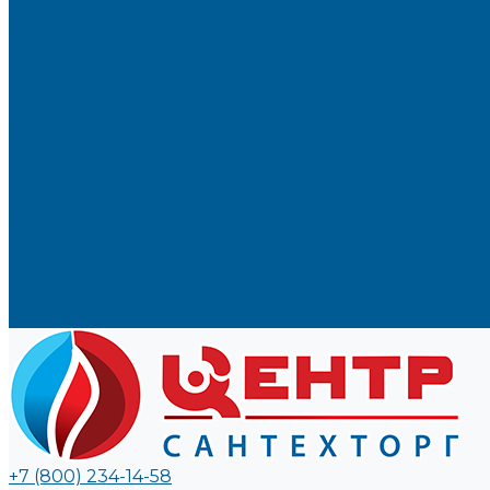
ТЭНЫ и Комплектующие
Акции
Компания
Новости
Вакансии
Политика конфиденциальности
Сертификаты
Пригласить в тендер
Наши магазины
Контакты
Статьи
Информация
Условия оплаты
Условия доставки
Вопрос - ответ
Бренды
+7 (800) 234-14-58