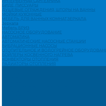
ИНТЕРЬЕРНАЯ САНТЕХНИКА
БИДЕ, ПИССУАРЫ
ДУШЕВЫЕ ОГРАЖДЕНИЯ, ШТОРЫ НА ВАННЫ
МОЙКИ КУХОННЫЕ
МЕБЕЛЬ ДЛЯ ВАННЫХ КОМНАТ,ЗЕРКАЛА
Зеркала
Мебель БРИЗ
НАСОСНОЕ ОБОРУДОВАНИЕ
АВТОМАТИКА
АВТОМАТИЧЕСКИЕ НАСОСНЫЕ СТАНЦИИ
ВИБРАЦИОННЫЕ НАСОСЫ
ОТОПИТЕЛЬНОЕ И ВОДОГРЕЙНОЕ ОБОРУДОВАН
БОЙЛЕРЫ КОСВЕННОГО НАГРЕВА
КОНВЕКТОРЫ ОТОПЛЕНИЯ
РАДИАТОРЫ ОТОПЛЕНИЯ
Акции
Компания
Новости
Вакансии
Политика конфиденциальности
Сертификаты
Пригласить в тендер
Наши магазины
Контакты