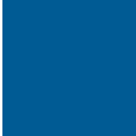
Полипропиленовые трубы и фитинги
Пресс-Фитинги
Трубы из сшитого полиэтилена
Фитинги аксиальные
Фитинги компрессионные латунные
Фитинги резьбовые латунные
ШКАФЫ КОЛЛЕКТОРНЫЕ
ИНТЕРЬЕРНАЯ САНТЕХНИКА
БИДЕ, ПИССУАРЫ
ДУШЕВЫЕ ОГРАЖДЕНИЯ, ШТОРЫ НА ВАННЫ
Душевые ограждения
Шторы на ванну
МОЙКИ КУХОННЫЕ
Мойки искусственный камень
ПОЛОТЕНЦЕСУШИТЕЛИ
Комплектующие для полотенцесушителей
Полотенцесушители водяные
Полотенцесушители электрические
СМЕСИТЕЛИ
СМЕСИТЕЛИ DECOROOM
СМЕСИТЕЛИ LEMARK
СМЕСИТЕЛИ РОСИНКА
УМЫВАЛЬНИКИ
Умывальники с пьедесталом