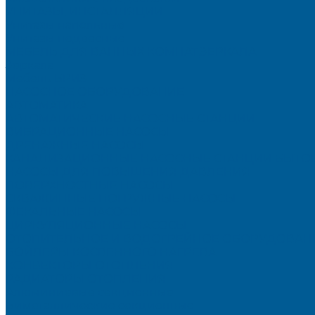
УНИТАЗЫ, ИНСТАЛЛЯЦИИ
Унитазы напольные
Унитазы подвесные
МЕБЕЛЬ ДЛЯ ВАННЫХ КОМНАТ,ЗЕРКАЛА
Зеркала
Мебель БРИЗ
НАСОСНОЕ ОБОРУДОВАНИЕ
АВТОМАТИКА
АВТОМАТИЧЕСКИЕ НАСОСНЫЕ СТАНЦИИ
ВИБРАЦИОННЫЕ НАСОСЫ
ДРЕНАЖНЫЕ НАСОСЫ
КАНАЛИЗАЦИОННЫЕ НАСОСНЫЕ СТАНЦИИ БЫТО
НАСОСЫ ДЛЯ ПОВЫШЕНИЯ ДАВЛЕНИЯ
ПОВЕРХНОСТНЫЕ НАСОСЫ
СКВАЖИННЫЕ ПОГРУЖНЫЕ НАСОСЫ
ФЕКАЛЬНЫЕ НАСОСЫ
ЦИРКУЛЯЦИОННЫЕ НАСОСЫ
ОТОПИТЕЛЬНОЕ И ВОДОГРЕЙНОЕ ОБОРУДОВАН
БОЙЛЕРЫ КОСВЕННОГО НАГРЕВА
КОНВЕКТОРЫ ОТОПЛЕНИЯ
РАДИАТОРЫ ОТОПЛЕНИЯ
Алюминиевые секционные
Биметаллические секционные