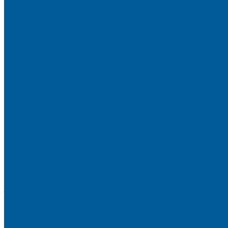
Статьи
Информация
Условия оплаты
Условия доставки
Вопрос - ответ
Бренды
...
Каталог товаров
ИНЖЕНЕРНАЯ САНТЕХНИКА
БАКИ РАСШИРИТЕЛЬНЫЕ, ГИДРОАККУМУЛЯТОРЫ
БАКИ РАСШИРИТЕЛЬНЫЕ
ГИДРОАККУМУЛЯТОРЫ
КОМПЛЕКТУЮЩИЕ
ВОДООЧИСТКА
КАРТРИДЖИ
ФИЛЬТРЫ ГРУБОЙ ОЧИСТКИ
ПИТЬЕВЫЕ СИСТЕМЫ
ФИЛЬТРЫ-КОЛБЫ
ГРУППЫ БЫСТРОГО МОНТАЖА
ЗАПОРНО-РЕГУЛИРУЮЩАЯ И ПРЕДОХРАНИТЕЛЬН
ВОЗДУХООТВОДЧИКИ АВТОМАТИЧЕСКИЕ
ГРУППА БЕЗОПАСНОСТИ
КЛАПАНЫ ОБРАТНЫЕ