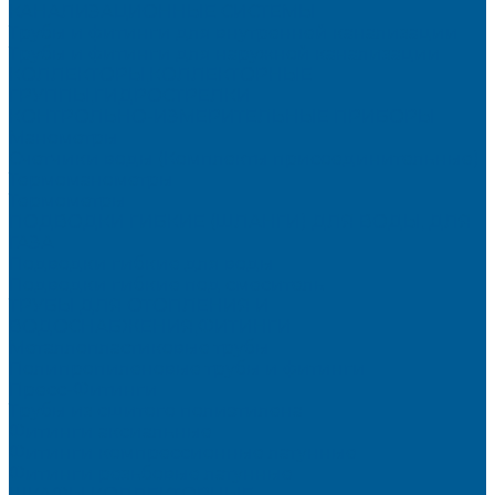
КАНАЛИЗАЦИОННЫЕ СИСТЕМЫ
Трубы и фитинги для внутренней канализации
Трубы и фитинги для наружной канализации
КОЛЛЕКТОРЫ,КОЛЛЕКТОРНЫЕ
ГРУППЫ,ГИДРОСТРЕЛКИ
КОНТРОЛЬНО-ИЗМЕРИТЕЛЬНЫЕ ПРИБОРЫ
Манометры
Счетчики воды (Комплекты присоединительные)
Термоманометры
Термометры
ПОДВОДКИ ГИБКИЕ (ШЛАНГИ) ДЛЯ ВОДЫ, ДЛЯ
ГАЗА
Подводки гибкие для воды
Подводки гибкие под смеситель
ТРУБЫ ДЛЯ ОТОПЛЕНИЯ И
ВОДОСНАБЖЕНИЯ,ФИТИНГИ
Металлопластиковые трубы
Полипропиленовые трубы и фитинги
Пресс-Фитинги
Трубы из сшитого полиэтилена
Фитинги аксиальные
Фитинги компрессионные латунные
Фитинги резьбовые латунные
ШКАФЫ КОЛЛЕКТОРНЫЕ