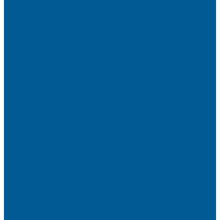
ИНТЕРЬЕРНАЯ САНТЕХНИКА
БИДЕ, ПИССУАРЫ
ДУШЕВЫЕ ОГРАЖДЕНИЯ, ШТОРЫ НА ВАННЫ
Душевые ограждения
Шторы на ванну
МОЙКИ КУХОННЫЕ
Мойки искусственный камень
ПОЛОТЕНЦЕСУШИТЕЛИ
Комплектующие для полотенцесушителей
Полотенцесушители водяные
Полотенцесушители электрические
СМЕСИТЕЛИ
СМЕСИТЕЛИ DECOROOM
СМЕСИТЕЛИ LEMARK
СМЕСИТЕЛИ РОСИНКА
УМЫВАЛЬНИКИ
Умывальники с пьедесталом
УНИТАЗЫ, ИНСТАЛЛЯЦИИ
Унитазы напольные
Унитазы подвесные
МЕБЕЛЬ ДЛЯ ВАННЫХ КОМНАТ,ЗЕРКАЛА
Зеркала
Мебель БРИЗ