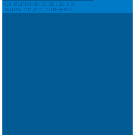
КОНВЕКТОРЫ ОТОПЛЕНИЯ
РАДИАТОРЫ ОТОПЛЕНИЯ
Акции
Компания
Новости
Вакансии
Политика конфиденциальности
Сертификаты
Пригласить в тендер
Наши магазины
Контакты
Статьи
Информация
Условия оплаты
Условия доставки
Вопрос - ответ
Бренды
...
Каталог товаров
ИНЖЕНЕРНАЯ САНТЕХНИКА
БАКИ РАСШИРИТЕЛЬНЫЕ,
ГИДРОАККУМУЛЯТОРЫ,МЕМБРАНЫ.
БАКИ РАСШИРИТЕЛЬНЫЕ