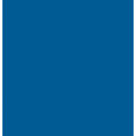
НАСОСНОЕ ОБОРУДОВАНИЕ
АВТОМАТИКА
АВТОМАТИЧЕСКИЕ НАСОСНЫЕ СТАНЦИИ
ВИБРАЦИОННЫЕ НАСОСЫ
ДРЕНАЖНЫЕ НАСОСЫ
КАНАЛИЗАЦИОННЫЕ НАСОСНЫЕ СТАНЦИИ
БЫТОВЫЕ
НАСОСЫ ДЛЯ ПОВЫШЕНИЯ ДАВЛЕНИЯ
ПОВЕРХНОСТНЫЕ НАСОСЫ
СКВАЖИННЫЕ ПОГРУЖНЫЕ НАСОСЫ
ФЕКАЛЬНЫЕ НАСОСЫ
ЦИРКУЛЯЦИОННЫЕ НАСОСЫ
ОТОПИТЕЛЬНОЕ И ВОДОГРЕЙНОЕ
ОБОРУДОВАНИЕ
БОЙЛЕРЫ КОСВЕННОГО НАГРЕВА
КОНВЕКТОРЫ ОТОПЛЕНИЯ
РАДИАТОРЫ ОТОПЛЕНИЯ
Алюминиевые секционные
Биметаллические секционные
ТЭНЫ и Комплектующие
Акции
Компания
Новости
Вакансии