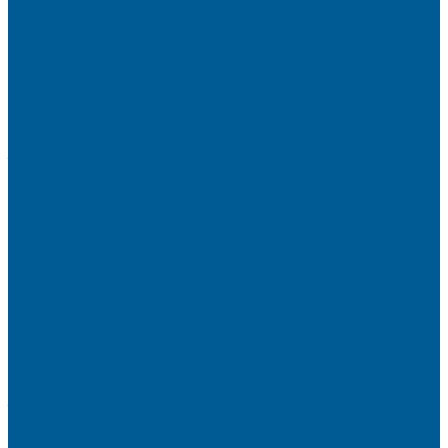
ГИДРОАККУМУЛЯТОРЫ
КОМПЛЕКТУЮЩИЕ
ВОДООЧИСТКА
КАРТРИДЖИ
ФИЛЬТРЫ ГРУБОЙ ОЧИСТКИ
ПИТЬЕВЫЕ СИСТЕМЫ
ФИЛЬТРЫ-КОЛБЫ
ГРУППЫ БЫСТРОГО МОНТАЖА
ЗАПОРНО-РЕГУЛИРУЮЩАЯ И
ПРЕДОХРАНИТЕЛЬНАЯ АРМАТУРА ДЛЯ ВОДЫ
ВОЗДУХООТВОДЧИКИ АВТОМАТИЧЕСКИЕ
ГРУППА БЕЗОПАСНОСТИ
КЛАПАНЫ ОБРАТНЫЕ
КЛАПАНЫ ПРЕДОХРАНИТЕЛЬНЫЕ
КЛАПАНЫ ТЕРМОСМЕСИТЕЛЬНЫЕ
КРАНЫ ДЛЯ БЫТОВЫХ ПРИБОРОВ
КРАНЫ ШАРОВЫЕ РЕЗЬБОВЫЕ
РАДИАТОРНАЯ АРМАТУРА
- Головки термостатические
-Клапаны (вентили) радиаторные
РЕДУКТОРЫ ДАВЛЕНИЯ
ЗАПОРНО-РЕГУЛИРУЮЩАЯ И
ПРЕДОХРАНИТЕЛЬНАЯ АРМАТУРА ДЛЯ ГАЗА
КРАНЫ ШАРОВЫЕ РЕЗЬБОВЫЕ ДЛЯ ГАЗА