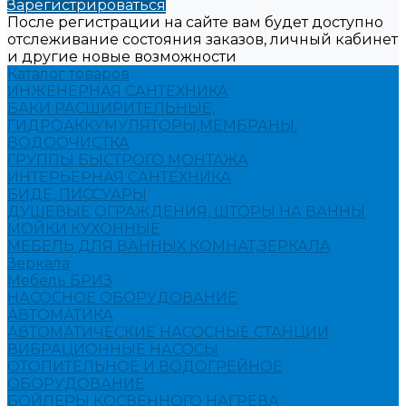
Зарегистрироваться
После регистрации на сайте вам будет доступно
отслеживание состояния заказов, личный кабинет
и другие новые возможности
Каталог товаров
ИНЖЕНЕРНАЯ САНТЕХНИКА
БАКИ РАСШИРИТЕЛЬНЫЕ,
ГИДРОАККУМУЛЯТОРЫ,МЕМБРАНЫ.
ВОДООЧИСТКА
ГРУППЫ БЫСТРОГО МОНТАЖА
ИНТЕРЬЕРНАЯ САНТЕХНИКА
БИДЕ, ПИССУАРЫ
ДУШЕВЫЕ ОГРАЖДЕНИЯ, ШТОРЫ НА ВАННЫ
МОЙКИ КУХОННЫЕ
МЕБЕЛЬ ДЛЯ ВАННЫХ КОМНАТ,ЗЕРКАЛА
Зеркала
Мебель БРИЗ
НАСОСНОЕ ОБОРУДОВАНИЕ
АВТОМАТИКА
АВТОМАТИЧЕСКИЕ НАСОСНЫЕ СТАНЦИИ
ВИБРАЦИОННЫЕ НАСОСЫ
ОТОПИТЕЛЬНОЕ И ВОДОГРЕЙНОЕ
ОБОРУДОВАНИЕ
БОЙЛЕРЫ КОСВЕННОГО НАГРЕВА