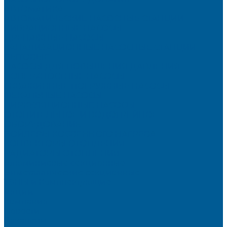
АВТОМАТИКА
АВТОМАТИЧЕСКИЕ НАСОСНЫЕ СТАНЦИИ
ВИБРАЦИОННЫЕ НАСОСЫ
ДРЕНАЖНЫЕ НАСОСЫ
КАНАЛИЗАЦИОННЫЕ НАСОСНЫЕ СТАНЦИИ
БЫТОВЫЕ
НАСОСЫ ДЛЯ ПОВЫШЕНИЯ ДАВЛЕНИЯ
ПОВЕРХНОСТНЫЕ НАСОСЫ
СКВАЖИННЫЕ ПОГРУЖНЫЕ НАСОСЫ
ФЕКАЛЬНЫЕ НАСОСЫ
ЦИРКУЛЯЦИОННЫЕ НАСОСЫ
ОТОПИТЕЛЬНОЕ И ВОДОГРЕЙНОЕ
ОБОРУДОВАНИЕ
БОЙЛЕРЫ КОСВЕННОГО НАГРЕВА
КОНВЕКТОРЫ ОТОПЛЕНИЯ
РАДИАТОРЫ ОТОПЛЕНИЯ
Алюминиевые секционные
Биметаллические секционные
ТЭНЫ и Комплектующие
Акции
Компания
Новости
Вакансии