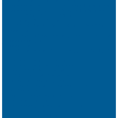
КАНАЛИЗАЦИОННЫЕ СИСТЕМЫ
Трубы и фитинги для внутренней канализации
Трубы и фитинги для наружной канализации
КОЛЛЕКТОРЫ,КОЛЛЕКТОРНЫЕ
ГРУППЫ,ГИДРОСТРЕЛКИ
КОНТРОЛЬНО-ИЗМЕРИТЕЛЬНЫЕ ПРИБОРЫ
Манометры
Счетчики воды (Комплекты присоединительные)
Термоманометры
Термометры
ПОДВОДКИ ГИБКИЕ (ШЛАНГИ) ДЛЯ ВОДЫ, ДЛЯ
ГАЗА
Подводки гибкие для воды
Подводки гибкие под смеситель
ТРУБЫ ДЛЯ ОТОПЛЕНИЯ И
ВОДОСНАБЖЕНИЯ,ФИТИНГИ
Металлопластиковые трубы
Полипропиленовые трубы и фитинги
Пресс-Фитинги
Трубы из сшитого полиэтилена
Фитинги аксиальные
Фитинги компрессионные латунные
Фитинги резьбовые латунные
ШКАФЫ КОЛЛЕКТОРНЫЕ