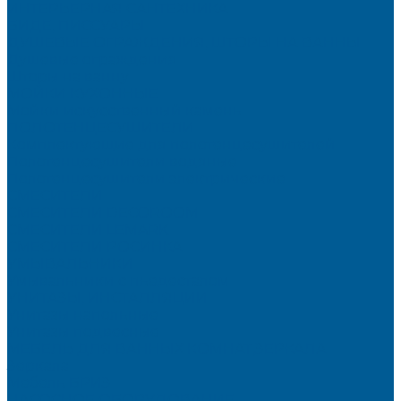
ИНТЕРЬЕРНАЯ САНТЕХНИКА
БИДЕ, ПИССУАРЫ
ДУШЕВЫЕ ОГРАЖДЕНИЯ, ШТОРЫ НА ВАННЫ
Душевые ограждения
Шторы на ванну
МОЙКИ КУХОННЫЕ
Мойки искусственный камень
ПОЛОТЕНЦЕСУШИТЕЛИ
Комплектующие для полотенцесушителей
Полотенцесушители водяные
Полотенцесушители электрические
СМЕСИТЕЛИ
СМЕСИТЕЛИ DECOROOM
СМЕСИТЕЛИ LEMARK
СМЕСИТЕЛИ РОСИНКА
УМЫВАЛЬНИКИ
Умывальники с пьедесталом
УНИТАЗЫ, ИНСТАЛЛЯЦИИ
Унитазы напольные
Унитазы подвесные
МЕБЕЛЬ ДЛЯ ВАННЫХ КОМНАТ,ЗЕРКАЛА
Зеркала
Мебель БРИЗ
НАСОСНОЕ ОБОРУДОВАНИЕ