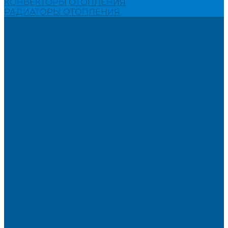
КОНВЕКТОРЫ ОТОПЛЕНИЯ
РАДИАТОРЫ ОТОПЛЕНИЯ
Акции
Компания
Новости
Вакансии
Политика конфиденциальности
Сертификаты
Пригласить в тендер
Наши магазины
Контакты
Статьи
Информация
Условия оплаты
Условия доставки
Вопрос - ответ
Бренды
...
Каталог товаров
ИНЖЕНЕРНАЯ САНТЕХНИКА
БАКИ РАСШИРИТЕЛЬНЫЕ,
ГИДРОАККУМУЛЯТОРЫ,МЕМБРАНЫ.
БАКИ РАСШИРИТЕЛЬНЫЕ
ГИДРОАККУМУЛЯТОРЫ