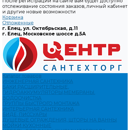
После регистрации на сайте вам будет доступно
отслеживание состояния заказов, личный кабинет
и другие новые возможности
Корзина
Отложенные
г. Елец, ул. Октябрьская, д.11
г. Елец, Московское шоссе д.5А
Каталог товаров
ИНЖЕНЕРНАЯ САНТЕХНИКА
БАКИ РАСШИРИТЕЛЬНЫЕ,
ГИДРОАККУМУЛЯТОРЫ,МЕМБРАНЫ.
ВОДООЧИСТКА
ГРУППЫ БЫСТРОГО МОНТАЖА
ИНТЕРЬЕРНАЯ САНТЕХНИКА
БИДЕ, ПИССУАРЫ
ДУШЕВЫЕ ОГРАЖДЕНИЯ, ШТОРЫ НА ВАННЫ
МОЙКИ КУХОННЫЕ