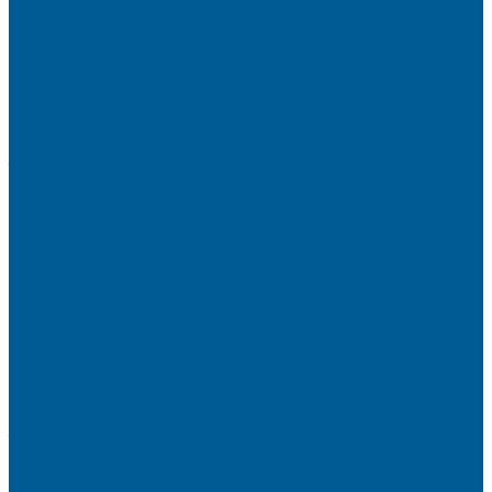
КОМПЛЕКТУЮЩИЕ
ВОДООЧИСТКА
КАРТРИДЖИ
ФИЛЬТРЫ ГРУБОЙ ОЧИСТКИ
ПИТЬЕВЫЕ СИСТЕМЫ
ФИЛЬТРЫ-КОЛБЫ
ГРУППЫ БЫСТРОГО МОНТАЖА
ЗАПОРНО-РЕГУЛИРУЮЩАЯ И
ПРЕДОХРАНИТЕЛЬНАЯ АРМАТУРА ДЛЯ ВОДЫ
ВОЗДУХООТВОДЧИКИ АВТОМАТИЧЕСКИЕ
ГРУППА БЕЗОПАСНОСТИ
КЛАПАНЫ ОБРАТНЫЕ
КЛАПАНЫ ПРЕДОХРАНИТЕЛЬНЫЕ
КЛАПАНЫ ТЕРМОСМЕСИТЕЛЬНЫЕ
КРАНЫ ДЛЯ БЫТОВЫХ ПРИБОРОВ
КРАНЫ ШАРОВЫЕ РЕЗЬБОВЫЕ
РАДИАТОРНАЯ АРМАТУРА
- Головки термостатические
-Клапаны (вентили) радиаторные
РЕДУКТОРЫ ДАВЛЕНИЯ
ЗАПОРНО-РЕГУЛИРУЮЩАЯ И
ПРЕДОХРАНИТЕЛЬНАЯ АРМАТУРА ДЛЯ ГАЗА
КРАНЫ ШАРОВЫЕ РЕЗЬБОВЫЕ ДЛЯ ГАЗА